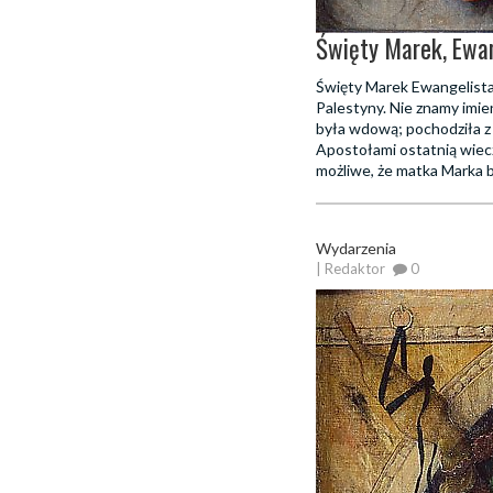
Święty Marek, Ewan
Święty Marek Ewangelista.
Palestyny. Nie znamy imien
była wdową; pochodziła z 
Apostołami ostatnią wiec
możliwe, że matka Marka b
Wydarzenia
| Redaktor
0