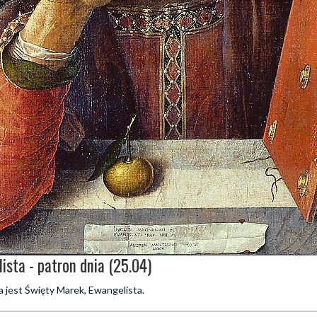
ista - patron dnia (25.04)
 jest Święty Marek, Ewangelista.