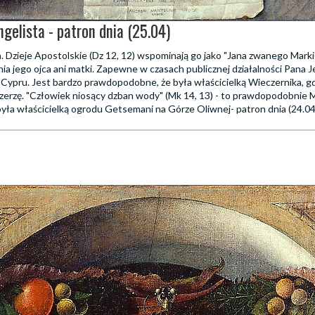
gelista - patron dnia (25.04)
 Dzieje Apostolskie (Dz 12, 12) wspominają go jako "Jana zwanego Marki
ia jego ojca ani matki. Zapewne w czasach publicznej działalności Pana J
Cypru. Jest bardzo prawdopodobne, że była właścicielką Wieczernika, gd
zerzę. "Człowiek niosący dzban wody" (Mk 14, 13) - to prawdopodobnie M
yła właścicielką ogrodu Getsemani na Górze Oliwnej- patron dnia (24.04