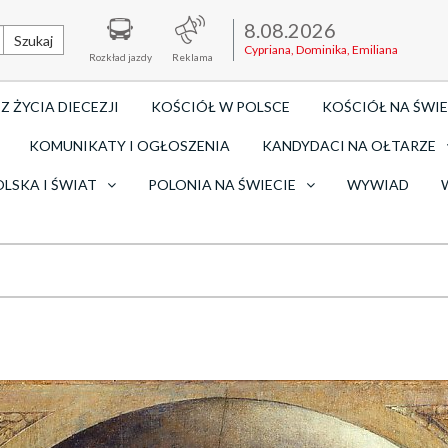
8.08.2026
Szukaj
Cypriana, Dominika, Emiliana
Rozkład jazdy
Reklama
Z ŻYCIA DIECEZJI
KOŚCIÓŁ W POLSCE
KOŚCIÓŁ NA ŚWIE
KOMUNIKATY I OGŁOSZENIA
KANDYDACI NA OŁTARZE
OLSKA I ŚWIAT
POLONIA NA ŚWIECIE
WYWIAD