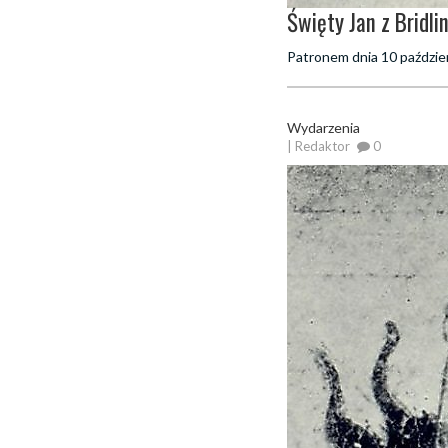
Święty Jan z Bridli
Patronem dnia 10 październ
Wydarzenia
| Redaktor
0