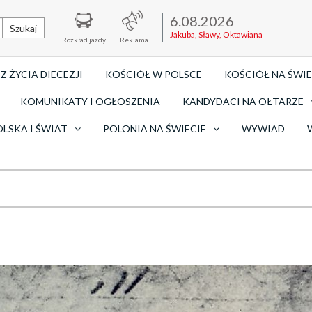
6.08.2026
Szukaj
Jakuba, Sławy, Oktawiana
Rozkład jazdy
Reklama
Z ŻYCIA DIECEZJI
KOŚCIÓŁ W POLSCE
KOŚCIÓŁ NA ŚWIE
KOMUNIKATY I OGŁOSZENIA
KANDYDACI NA OŁTARZE
OLSKA I ŚWIAT
POLONIA NA ŚWIECIE
WYWIAD