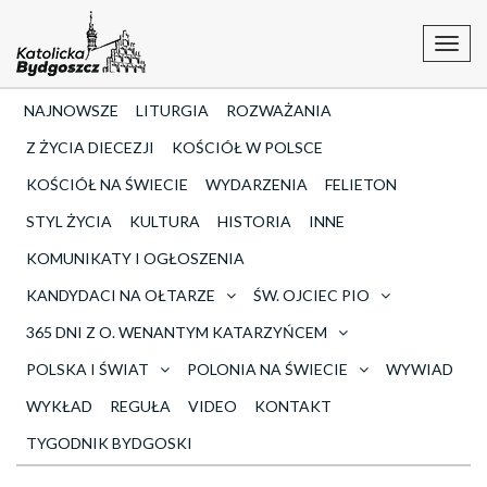
Toggl
navig
NAJNOWSZE
LITURGIA
ROZWAŻANIA
Z ŻYCIA DIECEZJI
KOŚCIÓŁ W POLSCE
KOŚCIÓŁ NA ŚWIECIE
WYDARZENIA
FELIETON
STYL ŻYCIA
KULTURA
HISTORIA
INNE
KOMUNIKATY I OGŁOSZENIA
KANDYDACI NA OŁTARZE
ŚW. OJCIEC PIO
365 DNI Z O. WENANTYM KATARZYŃCEM
POLSKA I ŚWIAT
POLONIA NA ŚWIECIE
WYWIAD
WYKŁAD
REGUŁA
VIDEO
KONTAKT
TYGODNIK BYDGOSKI