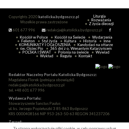
Liturgia
Copyrights 2020
katolicka.bydgoszcz.pl
Rozważania
Wszelkie prawa zastrzeżone
Z życia diecezji
601 677 996
redakcja@katolicka.bydgoszcz.pl
Kościół w Polsce
Kościół na Świecie
Wydarzenia
Felieton
Styl życia
Kultura
Historia
Inne
KOMUNIKATY I OGŁOSZENIA
Kandydaci na ołtarze
św. Ojciec Pio
365 dni z o. Wenantym Katarzyńcem
POLSKA I ŚWIAT
Polonia na świecie
Wywiad
Wykład
Reguła
Kontakt
Redaktor Naczelny Portalu Katolicka Bydgoszcz:
Magdalena Florek (pełniąca obowiązki)
redakcja@katolicka.bydgoszcz.pl
tel. +48 601 677 996
Wydawca Portalu:
Stowarzyszenie Sanctus Paulus
ul. ks. Jerzego Popiełuszki 3 85-863 Bydgoszcz
KRS 0000408166 NIP 953-263-50-63 REGON 341237206
Zarząd:
Prezes: Piotr Florek
Ta strona wykorzystuje pliki cookie, w celu poprawy usług