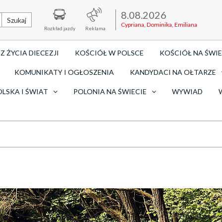
8.08.2026
Szukaj
Cypriana, Dominika, Emiliana
Rozkład jazdy
Reklama
Z ŻYCIA DIECEZJI
KOŚCIÓŁ W POLSCE
KOŚCIÓŁ NA ŚWIE
KOMUNIKATY I OGŁOSZENIA
KANDYDACI NA OŁTARZE
OLSKA I ŚWIAT
POLONIA NA ŚWIECIE
WYWIAD