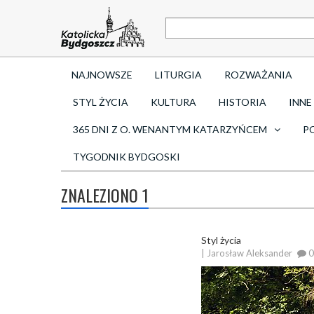
NAJNOWSZE
LITURGIA
ROZWAŻANIA
STYL ŻYCIA
KULTURA
HISTORIA
INNE
365 DNI Z O. WENANTYM KATARZYŃCEM
P
TYGODNIK BYDGOSKI
ZNALEZIONO 1
Styl życia
| Jarosław Aleksander
0