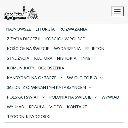
Toggl
navig
NAJNOWSZE
LITURGIA
ROZWAŻANIA
Z ŻYCIA DIECEZJI
KOŚCIÓŁ W POLSCE
KOŚCIÓŁ NA ŚWIECIE
WYDARZENIA
FELIETON
STYL ŻYCIA
KULTURA
HISTORIA
INNE
KOMUNIKATY I OGŁOSZENIA
KANDYDACI NA OŁTARZE
ŚW. OJCIEC PIO
365 DNI Z O. WENANTYM KATARZYŃCEM
POLSKA I ŚWIAT
POLONIA NA ŚWIECIE
WYWIAD
WYKŁAD
REGUŁA
VIDEO
KONTAKT
TYGODNIK BYDGOSKI