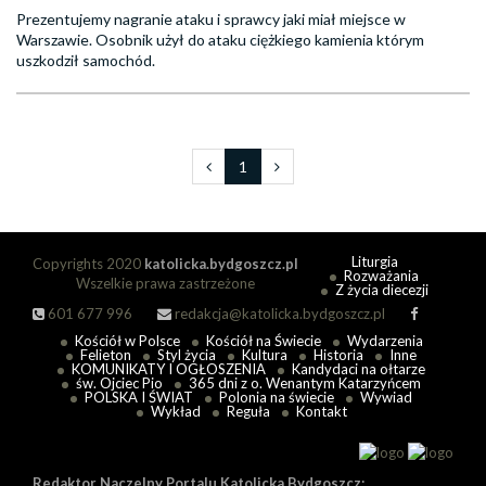
Prezentujemy nagranie ataku i sprawcy jaki miał miejsce w
Warszawie. Osobnik użył do ataku ciężkiego kamienia którym
uszkodził samochód.
1
Liturgia
Copyrights 2020
katolicka.bydgoszcz.pl
Rozważania
Wszelkie prawa zastrzeżone
Z życia diecezji
601 677 996
redakcja@katolicka.bydgoszcz.pl
Kościół w Polsce
Kościół na Świecie
Wydarzenia
Felieton
Styl życia
Kultura
Historia
Inne
KOMUNIKATY I OGŁOSZENIA
Kandydaci na ołtarze
św. Ojciec Pio
365 dni z o. Wenantym Katarzyńcem
POLSKA I ŚWIAT
Polonia na świecie
Wywiad
Wykład
Reguła
Kontakt
Redaktor Naczelny Portalu Katolicka Bydgoszcz: