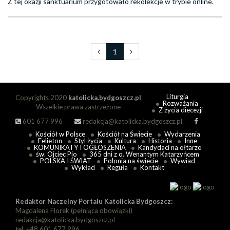
Z tej okazji sanktuarium przygotowało rekolekcje w trybie online.
1
Liturgia
Copyrights 2020
katolicka.bydgoszcz.pl
Rozważania
Wszelkie prawa zastrzeżone
Z życia diecezji
601 677 996
redakcja@katolicka.bydgoszcz.pl
Kościół w Polsce
Kościół na Świecie
Wydarzenia
Felieton
Styl życia
Kultura
Historia
Inne
KOMUNIKATY I OGŁOSZENIA
Kandydaci na ołtarze
św. Ojciec Pio
365 dni z o. Wenantym Katarzyńcem
POLSKA I ŚWIAT
Polonia na świecie
Wywiad
Wykład
Reguła
Kontakt
Redaktor Naczelny Portalu Katolicka Bydgoszcz:
Magdalena Florek (pełniąca obowiązki)
redakcja@katolicka.bydgoszcz.pl
tel. +48 601 677 996