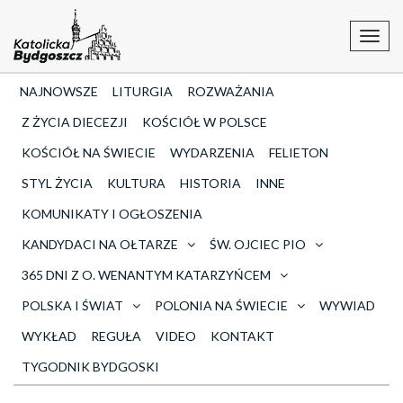
Toggl
navig
NAJNOWSZE
LITURGIA
ROZWAŻANIA
Z ŻYCIA DIECEZJI
KOŚCIÓŁ W POLSCE
KOŚCIÓŁ NA ŚWIECIE
WYDARZENIA
FELIETON
STYL ŻYCIA
KULTURA
HISTORIA
INNE
KOMUNIKATY I OGŁOSZENIA
KANDYDACI NA OŁTARZE
ŚW. OJCIEC PIO
365 DNI Z O. WENANTYM KATARZYŃCEM
POLSKA I ŚWIAT
POLONIA NA ŚWIECIE
WYWIAD
WYKŁAD
REGUŁA
VIDEO
KONTAKT
TYGODNIK BYDGOSKI