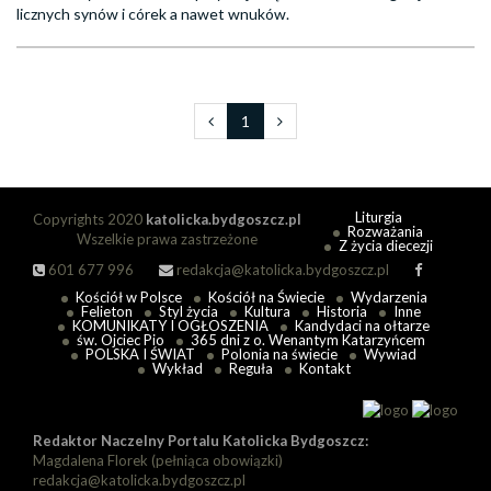
licznych synów i córek a nawet wnuków.
1
Liturgia
Copyrights 2020
katolicka.bydgoszcz.pl
Rozważania
Wszelkie prawa zastrzeżone
Z życia diecezji
601 677 996
redakcja@katolicka.bydgoszcz.pl
Kościół w Polsce
Kościół na Świecie
Wydarzenia
Felieton
Styl życia
Kultura
Historia
Inne
KOMUNIKATY I OGŁOSZENIA
Kandydaci na ołtarze
św. Ojciec Pio
365 dni z o. Wenantym Katarzyńcem
POLSKA I ŚWIAT
Polonia na świecie
Wywiad
Wykład
Reguła
Kontakt
Redaktor Naczelny Portalu Katolicka Bydgoszcz:
Magdalena Florek (pełniąca obowiązki)
redakcja@katolicka.bydgoszcz.pl