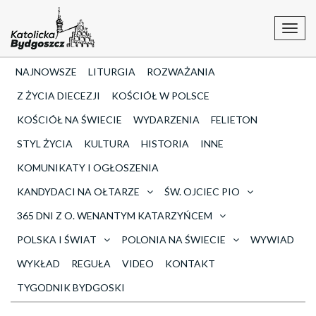
Toggl
navig
NAJNOWSZE
LITURGIA
ROZWAŻANIA
Z ŻYCIA DIECEZJI
KOŚCIÓŁ W POLSCE
KOŚCIÓŁ NA ŚWIECIE
WYDARZENIA
FELIETON
STYL ŻYCIA
KULTURA
HISTORIA
INNE
KOMUNIKATY I OGŁOSZENIA
KANDYDACI NA OŁTARZE
ŚW. OJCIEC PIO
365 DNI Z O. WENANTYM KATARZYŃCEM
POLSKA I ŚWIAT
POLONIA NA ŚWIECIE
WYWIAD
WYKŁAD
REGUŁA
VIDEO
KONTAKT
TYGODNIK BYDGOSKI