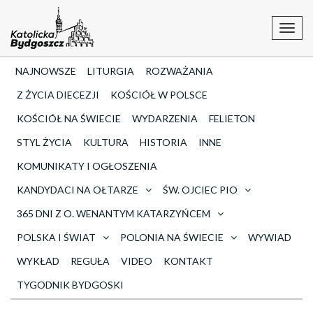
Toggl
navig
NAJNOWSZE
LITURGIA
ROZWAŻANIA
Z ŻYCIA DIECEZJI
KOŚCIÓŁ W POLSCE
KOŚCIÓŁ NA ŚWIECIE
WYDARZENIA
FELIETON
STYL ŻYCIA
KULTURA
HISTORIA
INNE
KOMUNIKATY I OGŁOSZENIA
KANDYDACI NA OŁTARZE
ŚW. OJCIEC PIO
365 DNI Z O. WENANTYM KATARZYŃCEM
POLSKA I ŚWIAT
POLONIA NA ŚWIECIE
WYWIAD
WYKŁAD
REGUŁA
VIDEO
KONTAKT
TYGODNIK BYDGOSKI