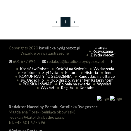
1
Liturgia
Copyrights 2020
katolicka.bydgoszcz.pl
Rozważania
Wszelkie prawa zastrzeżone
Z życia diecezji
601 677 996
redakcja@katolicka.bydgoszcz.pl
Kościół w Polsce
Kościół na Świecie
Wydarzenia
Felieton
Styl życia
Kultura
Historia
Inne
KOMUNIKATY I OGŁOSZENIA
Kandydaci na ołtarze
św. Ojciec Pio
365 dni z o. Wenantym Katarzyńcem
POLSKA I ŚWIAT
Polonia na świecie
Wywiad
Wykład
Reguła
Kontakt
Redaktor Naczelny Portalu Katolicka Bydgoszcz:
Magdalena Florek (pełniąca obowiązki)
redakcja@katolicka.bydgoszcz.pl
tel. +48 601 677 996
Wydawca Portalu: