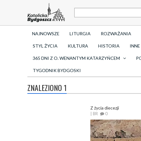
NAJNOWSZE
LITURGIA
ROZWAŻANIA
STYL ŻYCIA
KULTURA
HISTORIA
INNE
365 DNI Z O. WENANTYM KATARZYŃCEM
P
TYGODNIK BYDGOSKI
ZNALEZIONO 1
Z życia diecezji
| BR
0