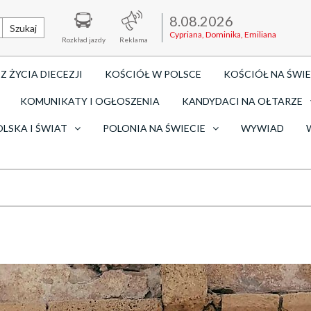
8.08.2026
Szukaj
Cypriana, Dominika, Emiliana
Rozkład jazdy
Reklama
Z ŻYCIA DIECEZJI
KOŚCIÓŁ W POLSCE
KOŚCIÓŁ NA ŚWIE
KOMUNIKATY I OGŁOSZENIA
KANDYDACI NA OŁTARZE
OLSKA I ŚWIAT
POLONIA NA ŚWIECIE
WYWIAD