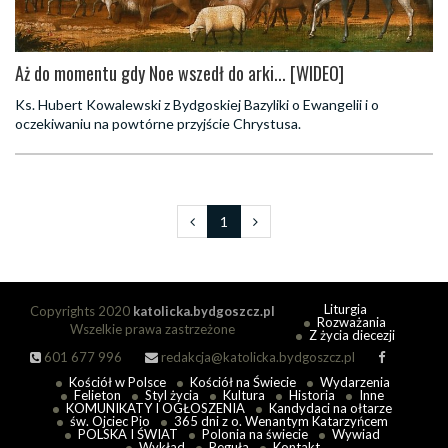
Aż do momentu gdy Noe wszedł do arki... [WIDEO]
Ks. Hubert Kowalewski z Bydgoskiej Bazyliki o Ewangelii i o
oczekiwaniu na powtórne przyjście Chrystusa.
1
Liturgia
Copyrights 2020
katolicka.bydgoszcz.pl
Rozważania
Wszelkie prawa zastrzeżone
Z życia diecezji
601 677 996
redakcja@katolicka.bydgoszcz.pl
Kościół w Polsce
Kościół na Świecie
Wydarzenia
Felieton
Styl życia
Kultura
Historia
Inne
KOMUNIKATY I OGŁOSZENIA
Kandydaci na ołtarze
św. Ojciec Pio
365 dni z o. Wenantym Katarzyńcem
POLSKA I ŚWIAT
Polonia na świecie
Wywiad
Wykład
Reguła
Kontakt