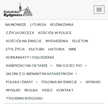
Toggl
navig
NAJNOWSZE
LITURGIA
ROZWAŻANIA
Z ŻYCIA DIECEZJI
KOŚCIÓŁ W POLSCE
KOŚCIÓŁ NA ŚWIECIE
WYDARZENIA
FELIETON
STYL ŻYCIA
KULTURA
HISTORIA
INNE
KOMUNIKATY I OGŁOSZENIA
KANDYDACI NA OŁTARZE
ŚW. OJCIEC PIO
365 DNI Z O. WENANTYM KATARZYŃCEM
POLSKA I ŚWIAT
POLONIA NA ŚWIECIE
WYWIAD
WYKŁAD
REGUŁA
VIDEO
KONTAKT
TYGODNIK BYDGOSKI