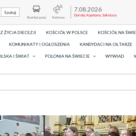
7.08.2026
Szukaj
Doroty, Kajetana, Sykstusa
Rozkład jazdy
Reklama
Z ŻYCIA DIECEZJI
KOŚCIÓŁ W POLSCE
KOŚCIÓŁ NA ŚWIE
KOMUNIKATY I OGŁOSZENIA
KANDYDACI NA OŁTARZE
OLSKA I ŚWIAT
POLONIA NA ŚWIECIE
WYWIAD