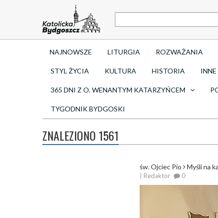
NAJNOWSZE
LITURGIA
ROZWAŻANIA
STYL ŻYCIA
KULTURA
HISTORIA
INNE
365 DNI Z O. WENANTYM KATARZYŃCEM
P
TYGODNIK BYDGOSKI
ZNALEZIONO 1561
św. Ojciec Pio
Myśli na k
| Redaktor
0