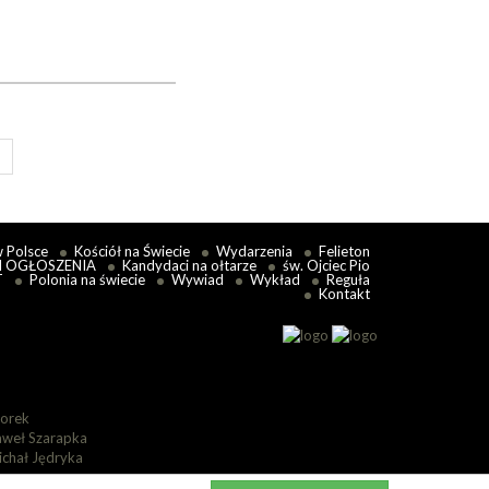
w Polsce
Kościół na Świecie
Wydarzenia
Felieton
I OGŁOSZENIA
Kandydaci na ołtarze
św. Ojciec Pio
T
Polonia na świecie
Wywiad
Wykład
Reguła
Kontakt
lorek
aweł Szarapka
ichał Jędryka