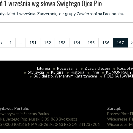
eń 1 września wg słowa Świętego Ojca Pio
dy dzień 1 września. Zaczerpnięte z grupy Zawierzeni na Facebooku.
1
...
151
152
153
154
155
156
157
Liturgia
Rozważania
Z życia diecezji
Kościół 
Styl życia
Kultura
Historia
Inne
KOMUNIKATY 
365 dni z o. Wenantym Katarzyńcem
POLSKA I ŚWIA
dawca Portalu:
Zarząd:
owarzyszenie Sanctus Paulus
Prezes: Piotr F
. ks. Jerzego Popiełuszki 3 85-863 Bydgoszcz
Wiceprezes: P
S 0000408166 NIP 953-263-50-63 REGON 341237206
Wiceprezes: M