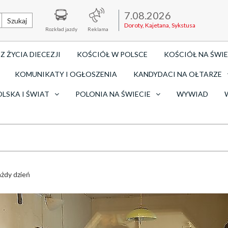
7.08.2026
Szukaj
Doroty, Kajetana, Sykstusa
Rozkład jazdy
Reklama
Z ŻYCIA DIECEZJI
KOŚCIÓŁ W POLSCE
KOŚCIÓŁ NA ŚWIE
KOMUNIKATY I OGŁOSZENIA
KANDYDACI NA OŁTARZE
OLSKA I ŚWIAT
POLONIA NA ŚWIECIE
WYWIAD
ażdy dzień