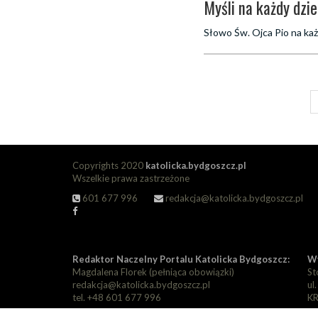
Myśli na każdy dzi
Słowo Św. Ojca Pio na każ
Copyrights 2020
katolicka.bydgoszcz.pl
Wszelkie prawa zastrzeżone
601 677 996
redakcja@katolicka.bydgoszcz.pl
Redaktor Naczelny Portalu Katolicka Bydgoszcz:
Wy
Magdalena Florek (pełniąca obowiązki)
St
redakcja@katolicka.bydgoszcz.pl
ul
tel. +48 601 677 996
KR