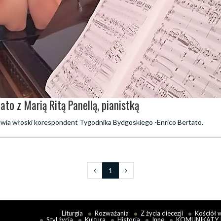
to z Marią Ritą Panellą, pianistką
mawia włoski korespondent Tygodnika Bydgoskiego -Enrico Bertato.
1
Liturgia
Rozważania
Z życia diecezji
Kościół 
Styl życia
Kultura
Historia
Inne
KOMUNIKATY 