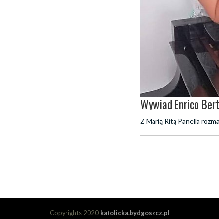
Wywiad Enrico Berta
Z Marią Ritą Panella roz
Copyrights 2020
katolicka.bydgoszcz.pl