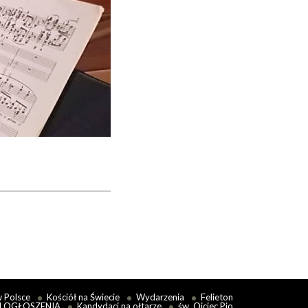
w Polsce
Kościół na Świecie
Wydarzenia
Felieton
I OGŁOSZENIA
Kandydaci na ołtarze
św. Ojciec Pio