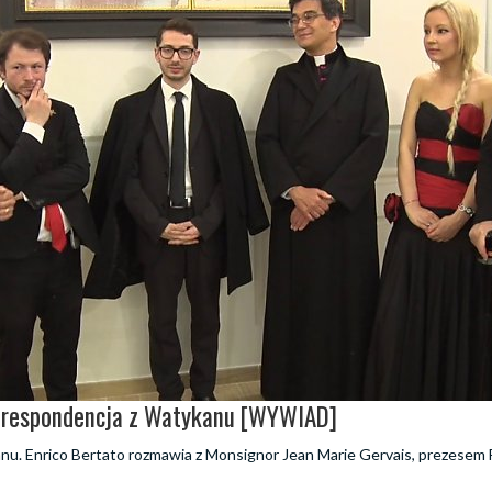
 Korespondencja z Watykanu [WYWIAD]
u. Enrico Bertato rozmawia z Monsignor Jean Marie Gervais, prezesem 