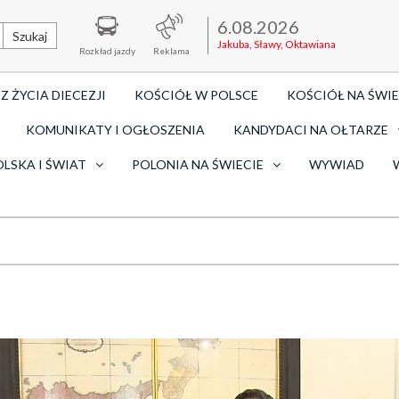
6.08.2026
Szukaj
Jakuba, Sławy, Oktawiana
Rozkład jazdy
Reklama
Z ŻYCIA DIECEZJI
KOŚCIÓŁ W POLSCE
KOŚCIÓŁ NA ŚWIE
KOMUNIKATY I OGŁOSZENIA
KANDYDACI NA OŁTARZE
OLSKA I ŚWIAT
POLONIA NA ŚWIECIE
WYWIAD