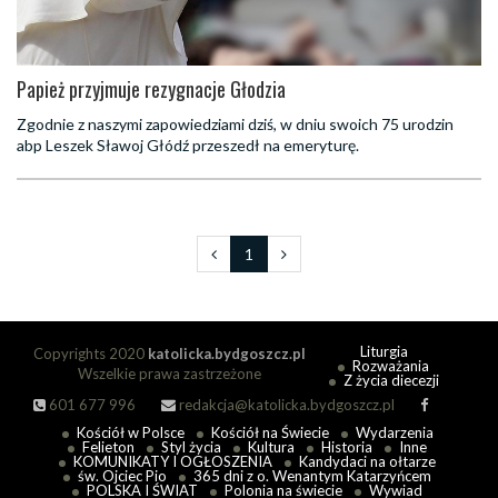
Papież przyjmuje rezygnacje Głodzia
Zgodnie z naszymi zapowiedziami dziś, w dniu swoich 75 urodzin
abp Leszek Sławoj Głódź przeszedł na emeryturę.
1
Liturgia
Copyrights 2020
katolicka.bydgoszcz.pl
Rozważania
Wszelkie prawa zastrzeżone
Z życia diecezji
601 677 996
redakcja@katolicka.bydgoszcz.pl
Kościół w Polsce
Kościół na Świecie
Wydarzenia
Felieton
Styl życia
Kultura
Historia
Inne
KOMUNIKATY I OGŁOSZENIA
Kandydaci na ołtarze
św. Ojciec Pio
365 dni z o. Wenantym Katarzyńcem
POLSKA I ŚWIAT
Polonia na świecie
Wywiad