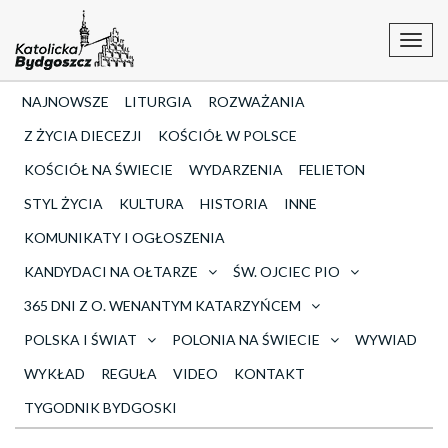
Toggl
navig
NAJNOWSZE
LITURGIA
ROZWAŻANIA
Z ŻYCIA DIECEZJI
KOŚCIÓŁ W POLSCE
KOŚCIÓŁ NA ŚWIECIE
WYDARZENIA
FELIETON
STYL ŻYCIA
KULTURA
HISTORIA
INNE
KOMUNIKATY I OGŁOSZENIA
KANDYDACI NA OŁTARZE
ŚW. OJCIEC PIO
365 DNI Z O. WENANTYM KATARZYŃCEM
POLSKA I ŚWIAT
POLONIA NA ŚWIECIE
WYWIAD
WYKŁAD
REGUŁA
VIDEO
KONTAKT
TYGODNIK BYDGOSKI