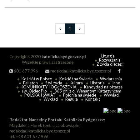
1
Liturgia
Copyrights 2020
katolicka.bydgoszcz.pl
Rozważania
Wszelkie prawa zastrzeżone
Z życia diecezji
601 677 996
redakcja@katolicka.bydgoszcz.pl
Kościół w Polsce
Kościół na Świecie
Wydarzenia
Felieton
Styl życia
Kultura
Historia
Inne
KOMUNIKATY I OGŁOSZENIA
Kandydaci na ołtarze
św. Ojciec Pio
365 dni z o. Wenantym Katarzyńcem
POLSKA I ŚWIAT
Polonia na świecie
Wywiad
Wykład
Reguła
Kontakt
Redaktor Naczelny Portalu Katolicka Bydgoszcz:
Magdalena Florek (pełniąca obowiązki)
redakcja@katolicka.bydgoszcz.pl
tel. +48 601 677 996