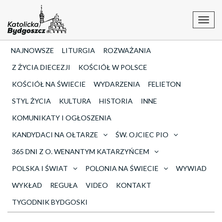
Toggl
navig
NAJNOWSZE
LITURGIA
ROZWAŻANIA
Z ŻYCIA DIECEZJI
KOŚCIÓŁ W POLSCE
KOŚCIÓŁ NA ŚWIECIE
WYDARZENIA
FELIETON
STYL ŻYCIA
KULTURA
HISTORIA
INNE
KOMUNIKATY I OGŁOSZENIA
KANDYDACI NA OŁTARZE
ŚW. OJCIEC PIO
365 DNI Z O. WENANTYM KATARZYŃCEM
POLSKA I ŚWIAT
POLONIA NA ŚWIECIE
WYWIAD
WYKŁAD
REGUŁA
VIDEO
KONTAKT
TYGODNIK BYDGOSKI