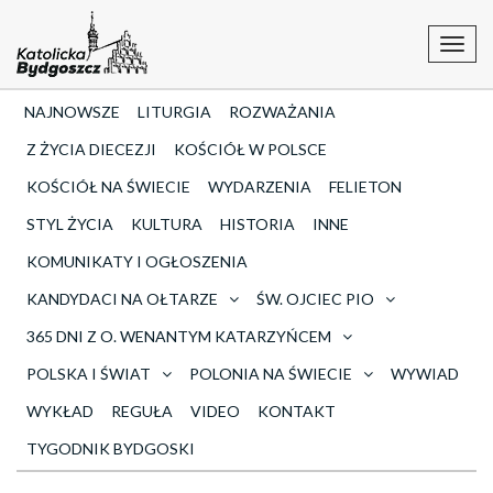
Toggl
navig
NAJNOWSZE
LITURGIA
ROZWAŻANIA
Z ŻYCIA DIECEZJI
KOŚCIÓŁ W POLSCE
KOŚCIÓŁ NA ŚWIECIE
WYDARZENIA
FELIETON
STYL ŻYCIA
KULTURA
HISTORIA
INNE
KOMUNIKATY I OGŁOSZENIA
KANDYDACI NA OŁTARZE
ŚW. OJCIEC PIO
365 DNI Z O. WENANTYM KATARZYŃCEM
POLSKA I ŚWIAT
POLONIA NA ŚWIECIE
WYWIAD
WYKŁAD
REGUŁA
VIDEO
KONTAKT
TYGODNIK BYDGOSKI