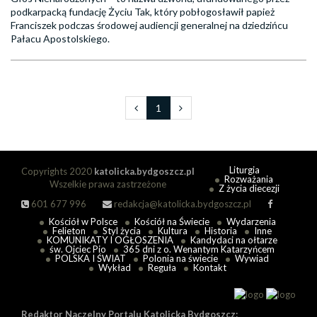
podkarpacką fundację Życiu Tak, który pobłogosławił papież
Franciszek podczas środowej audiencji generalnej na dziedzińcu
Pałacu Apostolskiego.
1
Liturgia
Copyrights 2020
katolicka.bydgoszcz.pl
Rozważania
Wszelkie prawa zastrzeżone
Z życia diecezji
601 677 996
redakcja@katolicka.bydgoszcz.pl
Kościół w Polsce
Kościół na Świecie
Wydarzenia
Felieton
Styl życia
Kultura
Historia
Inne
KOMUNIKATY I OGŁOSZENIA
Kandydaci na ołtarze
św. Ojciec Pio
365 dni z o. Wenantym Katarzyńcem
POLSKA I ŚWIAT
Polonia na świecie
Wywiad
Wykład
Reguła
Kontakt
Redaktor Naczelny Portalu Katolicka Bydgoszcz: