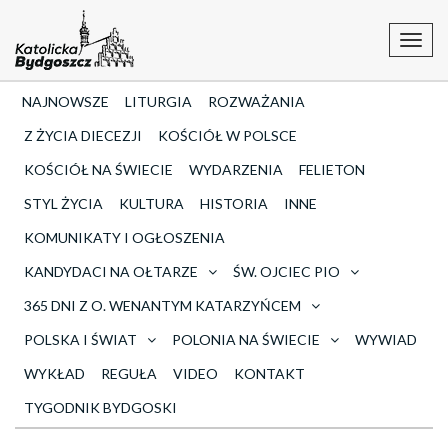
Toggl
navig
NAJNOWSZE
LITURGIA
ROZWAŻANIA
Z ŻYCIA DIECEZJI
KOŚCIÓŁ W POLSCE
KOŚCIÓŁ NA ŚWIECIE
WYDARZENIA
FELIETON
STYL ŻYCIA
KULTURA
HISTORIA
INNE
KOMUNIKATY I OGŁOSZENIA
KANDYDACI NA OŁTARZE
ŚW. OJCIEC PIO
365 DNI Z O. WENANTYM KATARZYŃCEM
POLSKA I ŚWIAT
POLONIA NA ŚWIECIE
WYWIAD
WYKŁAD
REGUŁA
VIDEO
KONTAKT
TYGODNIK BYDGOSKI