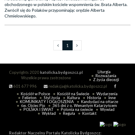
obchodzonego w polskim kościele wspomnienia św. Brata Alberta.
Zwrócił się do Polaków przypominając orędzie Alberta
Chmielowskiego.
1
Liturgia
Copyrights 2020
katolicka.bydgoszcz.pl
Rozważania
Wszelkie prawa zastrzeżone
Z życia diecezji
601 677 996
redakcja@katolicka.bydgoszcz.pl
Kościół w Polsce
Kościół na Świecie
Wydarzenia
Felieton
Styl życia
Kultura
Historia
Inne
KOMUNIKATY I OGŁOSZENIA
Kandydaci na ołtarze
św. Ojciec Pio
365 dni z o. Wenantym Katarzyńcem
POLSKA I ŚWIAT
Polonia na świecie
Wywiad
Wykład
Reguła
Kontakt
Redaktor Naczelny Portalu Katolicka Bydgoszcz: