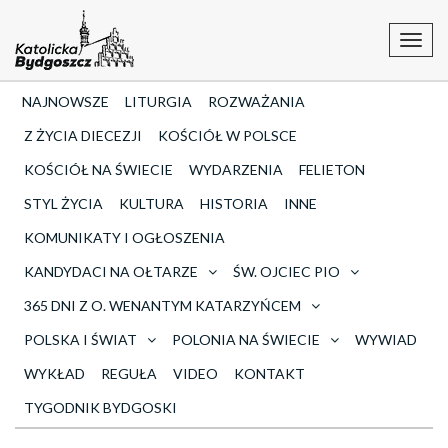
Toggl
navig
NAJNOWSZE
LITURGIA
ROZWAŻANIA
Z ŻYCIA DIECEZJI
KOŚCIÓŁ W POLSCE
KOŚCIÓŁ NA ŚWIECIE
WYDARZENIA
FELIETON
STYL ŻYCIA
KULTURA
HISTORIA
INNE
KOMUNIKATY I OGŁOSZENIA
KANDYDACI NA OŁTARZE
ŚW. OJCIEC PIO
365 DNI Z O. WENANTYM KATARZYŃCEM
POLSKA I ŚWIAT
POLONIA NA ŚWIECIE
WYWIAD
WYKŁAD
REGUŁA
VIDEO
KONTAKT
TYGODNIK BYDGOSKI