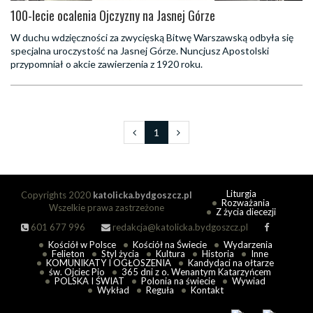
100-lecie ocalenia Ojczyzny na Jasnej Górze
W duchu wdzięczności za zwycięską Bitwę Warszawską odbyła się
specjalna uroczystość na Jasnej Górze. Nuncjusz Apostolski
przypomniał o akcie zawierzenia z 1920 roku.
1
Liturgia
Copyrights 2020
katolicka.bydgoszcz.pl
Rozważania
Wszelkie prawa zastrzeżone
Z życia diecezji
601 677 996
redakcja@katolicka.bydgoszcz.pl
Kościół w Polsce
Kościół na Świecie
Wydarzenia
Felieton
Styl życia
Kultura
Historia
Inne
KOMUNIKATY I OGŁOSZENIA
Kandydaci na ołtarze
św. Ojciec Pio
365 dni z o. Wenantym Katarzyńcem
POLSKA I ŚWIAT
Polonia na świecie
Wywiad
Wykład
Reguła
Kontakt