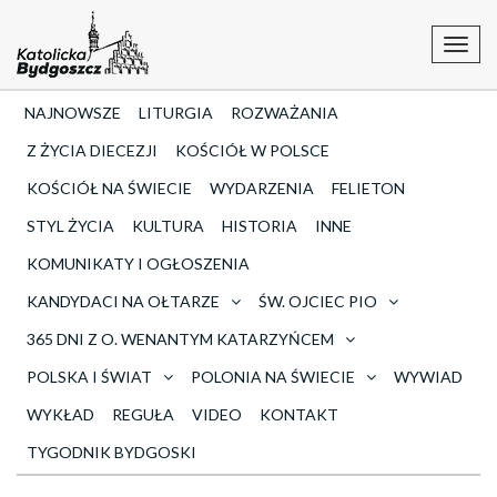
Toggl
navig
NAJNOWSZE
LITURGIA
ROZWAŻANIA
Z ŻYCIA DIECEZJI
KOŚCIÓŁ W POLSCE
KOŚCIÓŁ NA ŚWIECIE
WYDARZENIA
FELIETON
STYL ŻYCIA
KULTURA
HISTORIA
INNE
KOMUNIKATY I OGŁOSZENIA
KANDYDACI NA OŁTARZE
ŚW. OJCIEC PIO
365 DNI Z O. WENANTYM KATARZYŃCEM
POLSKA I ŚWIAT
POLONIA NA ŚWIECIE
WYWIAD
WYKŁAD
REGUŁA
VIDEO
KONTAKT
TYGODNIK BYDGOSKI