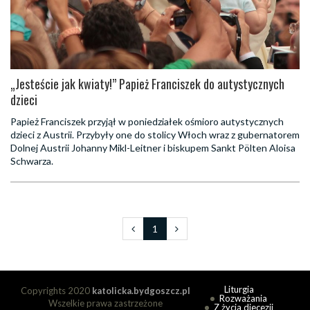
„Jesteście jak kwiaty!” Papież Franciszek do autystycznych
dzieci
Papież Franciszek przyjął w poniedziałek ośmioro autystycznych
dzieci z Austrii. Przybyły one do stolicy Włoch wraz z gubernatorem
Dolnej Austrii Johanny Mikl-Leitner i biskupem Sankt Pölten Aloisa
Schwarza.
1
Liturgia
Copyrights 2020
katolicka.bydgoszcz.pl
Rozważania
Wszelkie prawa zastrzeżone
Z życia diecezji