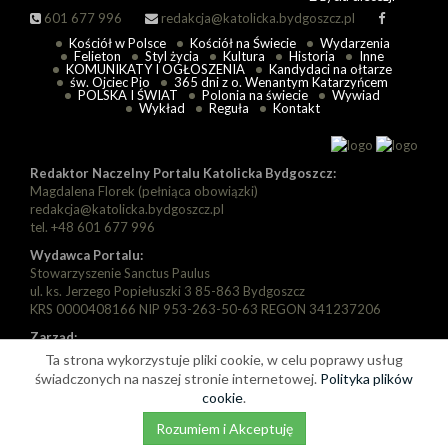
601 677 996
redakcja@katolicka.bydgoszcz.pl
Kościół w Polsce
Kościół na Świecie
Wydarzenia
Felieton
Styl życia
Kultura
Historia
Inne
KOMUNIKATY I OGŁOSZENIA
Kandydaci na ołtarze
św. Ojciec Pio
365 dni z o. Wenantym Katarzyńcem
POLSKA I ŚWIAT
Polonia na świecie
Wywiad
Wykład
Reguła
Kontakt
Redaktor Naczelny Portalu Katolicka Bydgoszcz:
Magdalena Florek (pełniąca obowiązki)
redakcja@katolicka.bydgoszcz.pl
tel. +48 601 677 996
Wydawca Portalu:
Stowarzyszenie Sanctus Paulus
ul. ks. Jerzego Popiełuszki 3 85-863 Bydgoszcz
KRS 0000408166 NIP 953-263-50-63 REGON 341237206
Zarząd:
Prezes: Piotr Florek
Ta strona wykorzystuje pliki cookie, w celu poprawy usług
Wiceprezes: Paweł Szarapka
świadczonych na naszej stronie internetowej.
Polityka plików
Wiceprezes: Michał Jędryka
cookie
.
Rozumiem i Akceptuję