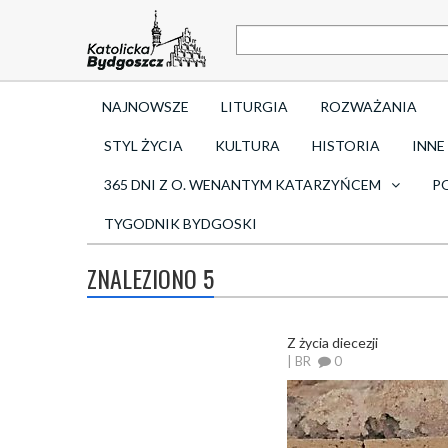
NAJNOWSZE
LITURGIA
ROZWAŻANIA
STYL ŻYCIA
KULTURA
HISTORIA
INNE
365 DNI Z O. WENANTYM KATARZYŃCEM
P
TYGODNIK BYDGOSKI
ZNALEZIONO 5
Z życia diecezji
| BR
0