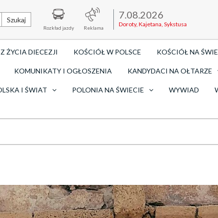
7.08.2026
Szukaj
Doroty, Kajetana, Sykstusa
Rozkład jazdy
Reklama
Z ŻYCIA DIECEZJI
KOŚCIÓŁ W POLSCE
KOŚCIÓŁ NA ŚWIE
KOMUNIKATY I OGŁOSZENIA
KANDYDACI NA OŁTARZE
OLSKA I ŚWIAT
POLONIA NA ŚWIECIE
WYWIAD