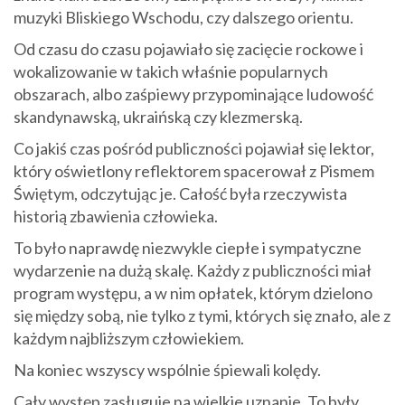
muzyki Bliskiego Wschodu, czy dalszego orientu.
Od czasu do czasu pojawiało się zacięcie rockowe i
wokalizowanie w takich właśnie popularnych
obszarach, albo zaśpiewy przypominające ludowość
skandynawską, ukraińską czy klezmerską.
Co jakiś czas pośród publiczności pojawiał się lektor,
który oświetlony reflektorem spacerował z Pismem
Świętym, odczytując je. Całość była rzeczywista
historią zbawienia człowieka.
To było naprawdę niezwykle ciepłe i sympatyczne
wydarzenie na dużą skalę. Każdy z publiczności miał
program występu, a w nim opłatek, którym dzielono
się między sobą, nie tylko z tymi, których się znało, ale z
każdym najbliższym człowiekiem.
Na koniec wszyscy wspólnie śpiewali kolędy.
Cały występ zasługuje na wielkie uznanie. To były