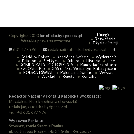
Liturgia
Copyrights 2020
katolicka.bydgoszcz.pl
Rozważania
Wszelkie prawa zastrzeżone
Z życia diecezji
601 677 996
redakcja@katolicka.bydgoszcz.pl
Kościół w Polsce
Kościół na Świecie
Wydarzenia
Felieton
Styl życia
Kultura
Historia
Inne
KOMUNIKATY I OGŁOSZENIA
Kandydaci na ołtarze
św. Ojciec Pio
365 dni z o. Wenantym Katarzyńcem
POLSKA I ŚWIAT
Polonia na świecie
Wywiad
Wykład
Reguła
Kontakt
Redaktor Naczelny Portalu Katolicka Bydgoszcz:
Magdalena Florek (pełniąca obowiązki)
redakcja@katolicka.bydgoszcz.pl
tel. +48 601 677 996
Wydawca Portalu:
Stowarzyszenie Sanctus Paulus
ul. ks. Jerzego Popiełuszki 3 85-863 Bydgoszcz