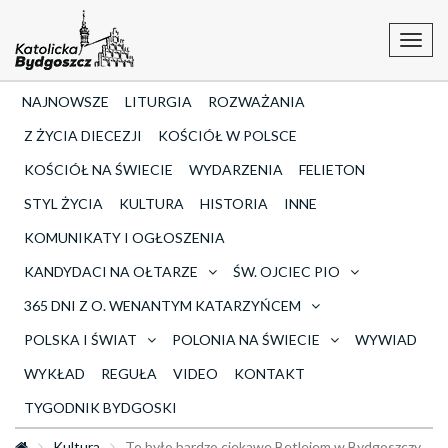
Toggl
navig
NAJNOWSZE
LITURGIA
ROZWAŻANIA
Z ŻYCIA DIECEZJI
KOŚCIÓŁ W POLSCE
KOŚCIÓŁ NA ŚWIECIE
WYDARZENIA
FELIETON
STYL ŻYCIA
KULTURA
HISTORIA
INNE
KOMUNIKATY I OGŁOSZENIA
KANDYDACI NA OŁTARZE
ŚW. OJCIEC PIO
365 DNI Z O. WENANTYM KATARZYŃCEM
POLSKA I ŚWIAT
POLONIA NA ŚWIECIE
WYWIAD
WYKŁAD
REGUŁA
VIDEO
KONTAKT
TYGODNIK BYDGOSKI
Kultura
To było bardzo ciekawe Betlejem w Bydgoszczy