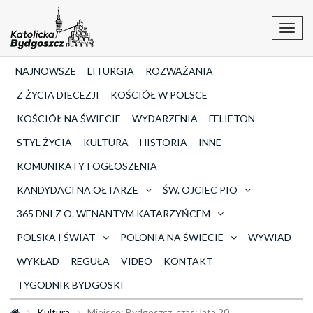
Toggl
navig
NAJNOWSZE
LITURGIA
ROZWAŻANIA
Z ŻYCIA DIECEZJI
KOŚCIÓŁ W POLSCE
KOŚCIÓŁ NA ŚWIECIE
WYDARZENIA
FELIETON
STYL ŻYCIA
KULTURA
HISTORIA
INNE
KOMUNIKATY I OGŁOSZENIA
KANDYDACI NA OŁTARZE
ŚW. OJCIEC PIO
365 DNI Z O. WENANTYM KATARZYŃCEM
POLSKA I ŚWIAT
POLONIA NA ŚWIECIE
WYWIAD
WYKŁAD
REGUŁA
VIDEO
KONTAKT
TYGODNIK BYDGOSKI
Kultura
Miejsce: Bydgoszcz, czas: lata 20.