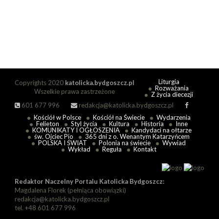
Liturgia
Copyrights 2020
katolicka.bydgoszcz.pl
Rozważania
Wszelkie prawa zastrzeżone
Z życia diecezji
601 677 996
redakcja@katolicka.bydgoszcz.pl
Kościół w Polsce
Kościół na Świecie
Wydarzenia
Felieton
Styl życia
Kultura
Historia
Inne
KOMUNIKATY I OGŁOSZENIA
Kandydaci na ołtarze
św. Ojciec Pio
365 dni z o. Wenantym Katarzyńcem
POLSKA I ŚWIAT
Polonia na świecie
Wywiad
Wykład
Reguła
Kontakt
Redaktor Naczelny Portalu Katolicka Bydgoszcz:
Magdalena Florek (pełniąca obowiązki)
redakcja@katolicka.bydgoszcz.pl
tel. +48 601 677 996