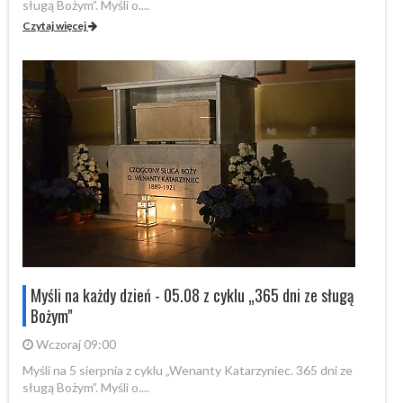
sługą Bożym”. Myśli o....
sł
Czytaj więcej
Cz
Myśli na każdy dzień - 05.08 z cyklu „365 dni ze sługą
Bożym"
Wczoraj 09:00
Myśli na 5 sierpnia z cyklu „Wenanty Katarzyniec. 365 dni ze
My
sługą Bożym”. Myśli o....
sł