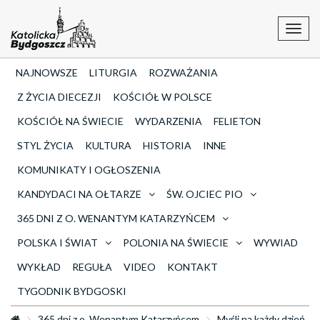
Toggl
navig
NAJNOWSZE
LITURGIA
ROZWAŻANIA
Z ŻYCIA DIECEZJI
KOŚCIÓŁ W POLSCE
KOŚCIÓŁ NA ŚWIECIE
WYDARZENIA
FELIETON
STYL ŻYCIA
KULTURA
HISTORIA
INNE
KOMUNIKATY I OGŁOSZENIA
KANDYDACI NA OŁTARZE
ŚW. OJCIEC PIO
365 DNI Z O. WENANTYM KATARZYŃCEM
POLSKA I ŚWIAT
POLONIA NA ŚWIECIE
WYWIAD
WYKŁAD
REGUŁA
VIDEO
KONTAKT
TYGODNIK BYDGOSKI
365 dni z o. Wenantym Katarzyńcem
Myśli na każdy dzień