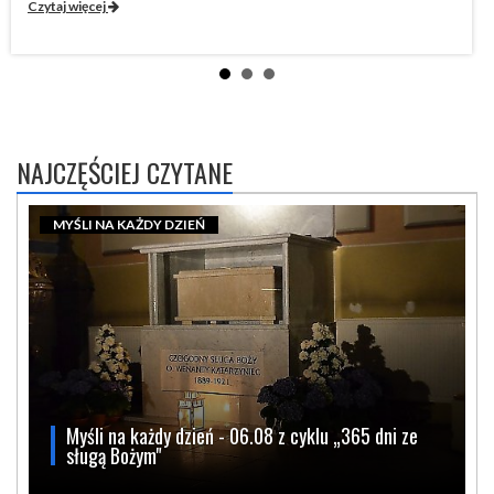
Czytaj więcej
Cz
NAJCZĘŚCIEJ CZYTANE
MYŚLI NA KAŻDY DZIEŃ
Myśli na każdy dzień - 06.08 z cyklu „365 dni ze
sługą Bożym"