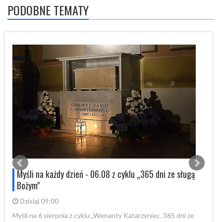
PODOBNE TEMATY
Myśli na każdy dzień - 06.08 z cyklu „365 dni ze sługą
Bożym"
Dzisiaj 09:00
Myśli na 6 sierpnia z cyklu „Wenanty Katarzyniec. 365 dni ze
My