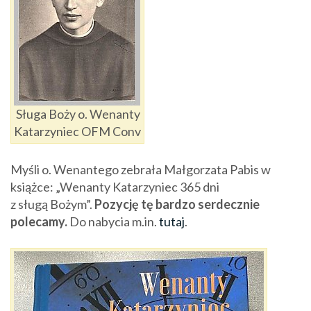
Sługa Boży o. Wenanty
Katarzyniec OFM Conv
Myśli o. Wenantego zebrała Małgorzata Pabis w
książce
: „Wenanty
Katarzyniec
365 dni
z sługą Bożym”.
Pozycję tę bard
zo serdecznie
polecamy.
Do nabycia m.in.
tutaj
.