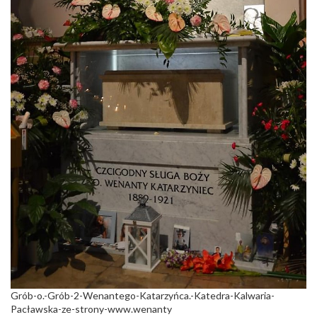
Grób-o.-Grób-2-Wenantego-Katarzyńca.-Katedra-Kalwaria-
Pacławska-ze-strony-www.wenanty