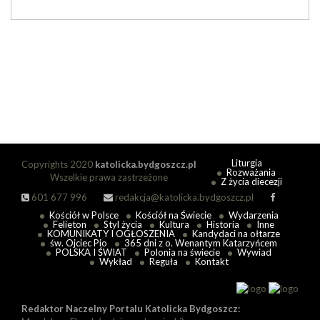
Liturgia
Copyrights 2020
katolicka.bydgoszcz.pl
Rozważania
Wszelkie prawa zastrzeżone
Z życia diecezji
601 677 996
redakcja@katolicka.bydgoszcz.pl
Kościół w Polsce
Kościół na Świecie
Wydarzenia
Felieton
Styl życia
Kultura
Historia
Inne
KOMUNIKATY I OGŁOSZENIA
Kandydaci na ołtarze
św. Ojciec Pio
365 dni z o. Wenantym Katarzyńcem
POLSKA I ŚWIAT
Polonia na świecie
Wywiad
Wykład
Reguła
Kontakt
Redaktor Naczelny Portalu Katolicka Bydgoszcz: