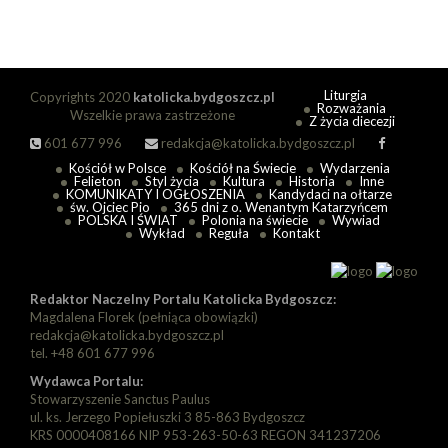
Liturgia
Copyrights 2020
katolicka.bydgoszcz.pl
Rozważania
Wszelkie prawa zastrzeżone
Z życia diecezji
601 677 996
redakcja@katolicka.bydgoszcz.pl
Kościół w Polsce
Kościół na Świecie
Wydarzenia
Felieton
Styl życia
Kultura
Historia
Inne
KOMUNIKATY I OGŁOSZENIA
Kandydaci na ołtarze
św. Ojciec Pio
365 dni z o. Wenantym Katarzyńcem
POLSKA I ŚWIAT
Polonia na świecie
Wywiad
Wykład
Reguła
Kontakt
Redaktor Naczelny Portalu Katolicka Bydgoszcz:
Magdalena Florek (pełniąca obowiązki)
redakcja@katolicka.bydgoszcz.pl
tel. +48 601 677 996
Wydawca Portalu:
Stowarzyszenie Sanctus Paulus
ul. ks. Jerzego Popiełuszki 3 85-863 Bydgoszcz
KRS 0000408166 NIP 953-263-50-63 REGON 341237206