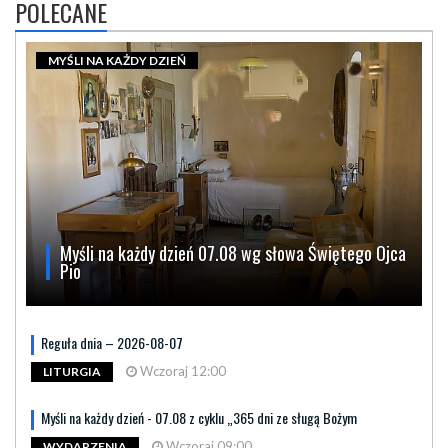
POLECANE
MYŚLI NA KAŻDY DZIEŃ
Myśli na każdy dzień 07.08 wg słowa Świętego Ojca
Pio
Reguła dnia – 2026-08-07
Wczoraj 12:00
LITURGIA
Myśli na każdy dzień - 07.08 z cyklu „365 dni ze sługą Bożym
Wczoraj 09:00
WYDARZENIA