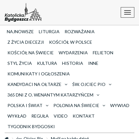
Toggl
navig
NAJNOWSZE
LITURGIA
ROZWAŻANIA
Z ŻYCIA DIECEZJI
KOŚCIÓŁ W POLSCE
KOŚCIÓŁ NA ŚWIECIE
WYDARZENIA
FELIETON
STYL ŻYCIA
KULTURA
HISTORIA
INNE
KOMUNIKATY I OGŁOSZENIA
KANDYDACI NA OŁTARZE
ŚW. OJCIEC PIO
365 DNI Z O. WENANTYM KATARZYŃCEM
POLSKA I ŚWIAT
POLONIA NA ŚWIECIE
WYWIAD
WYKŁAD
REGUŁA
VIDEO
KONTAKT
TYGODNIK BYDGOSKI
św. Ojciec Pio
Myśli na każdy dzień