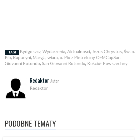
Bydgoszcz
,
Wydarzenia
,
Aktualności
,
Jezus Chrystus
,
Św. o.
TAGI
Pio
,
Kapucyni
,
Maryja
,
wiara
,
o. Pio z Pietrelciny OFMCapSan
Giovanni Rotondo
,
San Giovanni Rotondo
,
Kościół Powszechny
Redaktor
Autor
Redaktor
PODOBNE TEMATY