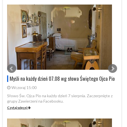
Myśli na każdy dzień 07.08 wg słowa Świętego Ojca Pio
Wczoraj 15:00
Słowo Św. Ojca Pio na każdy dzień 7 sierpnia. Zaczerpnięte z
Sł
grupy Zawierzeni na Facebooku.
gr
Czytaj więcej
Cz