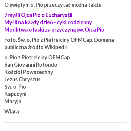
O świętym o. Pio przeczytać można także:
7 myśli Ojca Pio o Eucharystii
Myśli na każdy dzień - cykl codzienny
Modlitwa o łaski za przyczyną św. Ojca Pio
Foto. Św. o. Pio z Pietrelciny OFMCap. Domena
publiczna źródło Wikipedii
o. Pio z Pietrelciny OFMCap
San Giovanni Rotondo
Kościół Powszechny
Jezus Chrystus
Św. o. Pio
Kapucyni
Maryja
Wiara