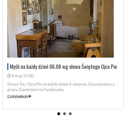
Myśli na każdy dzień 06.08 wg słowa Świętego Ojca Pio
6 Aug 15:00
Słowo Św. Ojca Pio na każdy dzień 6 sierpnia. Zaczerpnięte z
Sł
grupy Zawierzeni na Facebooku.
gr
Czytaj więcej
Cz