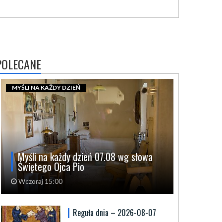
POLECANE
MYŚLI NA KAŻDY DZIEŃ
Myśli na każdy dzień 07.08 wg słowa
Świętego Ojca Pio
Wczoraj 15:00
Reguła dnia – 2026-08-07