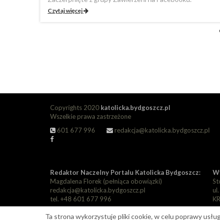
Czytaj więcej
Copyrights 2020
katolicka.bydgoszcz.pl
Wszelkie prawa zastrzeżone
601 677 996
redakcja@katolicka.bydgoszcz.pl
Redaktor Naczelny Portalu Katolicka Bydgoszcz:
Wy
Magdalena Florek (pełniąca obowiązki)
St
redakcja@katolicka.bydgoszcz.pl
ul
tel. +48 601 677 996
KR
Ta strona wykorzystuje pliki cookie, w celu poprawy usłu