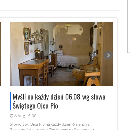
Myśli na każdy dzień 06.08 wg słowa
Myś
Świętego Ojca Pio
Świ
6 Aug 15:00
5 A
Słowo Św. Ojca Pio na każdy dzień 6 sierpnia.
Słowo 
Zaczerpnięte z grupy Zawierzeni na Facebooku.
Zacze