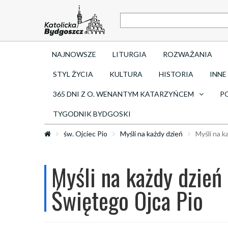
NAJNOWSZE
LITURGIA
ROZWAŻANIA
STYL ŻYCIA
KULTURA
HISTORIA
INNE
365 DNI Z O. WENANTYM KATARZYŃCEM
P
TYGODNIK BYDGOSKI
św. Ojciec Pio
Myśli na każdy dzień
Myśli na 
Myśli na każdy dzień
Świętego Ojca Pio