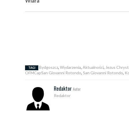
Wiara
Bydgoszcz
,
Wydarzenia
,
Aktualności
,
Jezus Chrys
TAGI
OFMCapSan Giovanni Rotondo
,
San Giovanni Rotondo
,
Ko
Redaktor
Autor
Redaktor