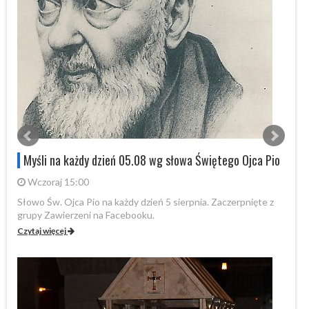
Myśli na każdy dzień 05.08 wg słowa Świętego Ojca Pio
Wczoraj 15:00
Słowo Św. Ojca Pio na każdy dzień 5 sierpnia. Zaczerpnięte z
Sł
grupy Zawierzeni na Facebooku.
gr
Czytaj więcej
Cz