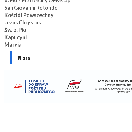
o. Pio z Pietrelciny OFMCap
San Giovanni Rotondo
Kościół Powszechny
Jezus Chrystus
Św. o. Pio
Kapucyni
Maryja
Wiara