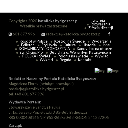
Liturgia
Copyrights 2020
katolicka.bydgoszcz.pl
Rozważania
Wszelkie prawa zastrzeżone
Z życia diecezji
601 677 996
redakcja@katolicka.bydgoszcz.pl
Kościół w Polsce
Kościół na Świecie
Wydarzenia
Felieton
Styl życia
Kultura
Historia
Inne
KOMUNIKATY I OGŁOSZENIA
Kandydaci na ołtarze
św. Ojciec Pio
365 dni z o. Wenantym Katarzyńcem
POLSKA I ŚWIAT
Polonia na świecie
Wywiad
Wykład
Reguła
Kontakt
Redaktor Naczelny Portalu Katolicka Bydgoszcz:
Magdalena Florek (pełniąca obowiązki)
redakcja@katolicka.bydgoszcz.pl
tel. +48 601 677 996
Wydawca Portalu:
Stowarzyszenie Sanctus Paulus
ul. ks. Jerzego Popiełuszki 3 85-863 Bydgoszcz
KRS 0000408166 NIP 953-263-50-63 REGON 341237206
Zarząd: