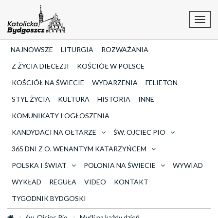
Toggl
navig
NAJNOWSZE
LITURGIA
ROZWAŻANIA
Z ŻYCIA DIECEZJI
KOŚCIÓŁ W POLSCE
KOŚCIÓŁ NA ŚWIECIE
WYDARZENIA
FELIETON
STYL ŻYCIA
KULTURA
HISTORIA
INNE
KOMUNIKATY I OGŁOSZENIA
KANDYDACI NA OŁTARZE
ŚW. OJCIEC PIO
365 DNI Z O. WENANTYM KATARZYŃCEM
POLSKA I ŚWIAT
POLONIA NA ŚWIECIE
WYWIAD
WYKŁAD
REGUŁA
VIDEO
KONTAKT
TYGODNIK BYDGOSKI
św. Ojciec Pio
Myśli na każdy dzień