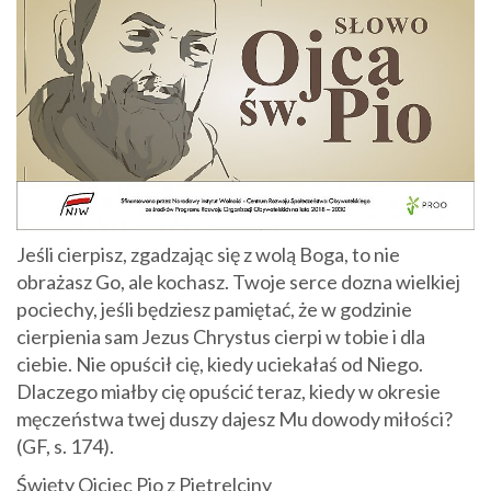
Jeśli cierpisz, zgadzając się z wolą Boga, to nie
obrażasz Go, ale kochasz. Twoje serce dozna wielkiej
pociechy, jeśli będziesz pamiętać, że w godzinie
cierpienia sam Jezus Chrystus cierpi w tobie i dla
ciebie. Nie opuścił cię, kiedy uciekałaś od Niego.
Dlaczego miałby cię opuścić teraz, kiedy w okresie
męczeństwa twej duszy dajesz Mu dowody miłości?
(GF, s. 174).
Święty Ojciec Pio z Pietrelciny