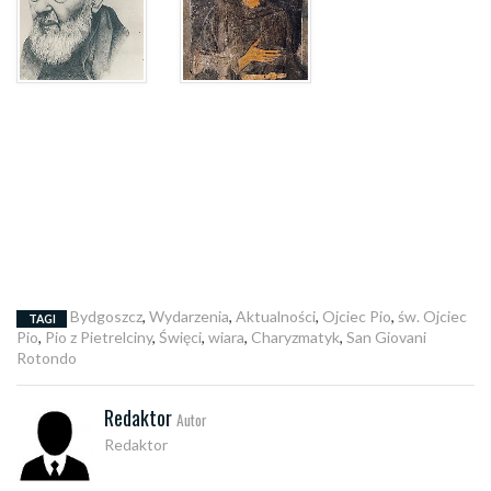
Bydgoszcz
,
Wydarzenia
,
Aktualności
,
Ojciec Pio
,
św. Ojciec
TAGI
Pio
,
Pio z Pietrelciny
,
Święci
,
wiara
,
Charyzmatyk
,
San Giovani
Rotondo
Redaktor
Autor
Redaktor