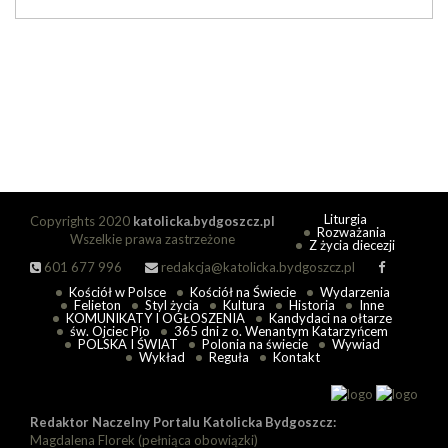
Liturgia
Copyrights 2020
katolicka.bydgoszcz.pl
Rozważania
Wszelkie prawa zastrzeżone
Z życia diecezji
601 677 996
redakcja@katolicka.bydgoszcz.pl
Kościół w Polsce
Kościół na Świecie
Wydarzenia
Felieton
Styl życia
Kultura
Historia
Inne
KOMUNIKATY I OGŁOSZENIA
Kandydaci na ołtarze
św. Ojciec Pio
365 dni z o. Wenantym Katarzyńcem
POLSKA I ŚWIAT
Polonia na świecie
Wywiad
Wykład
Reguła
Kontakt
Redaktor Naczelny Portalu Katolicka Bydgoszcz:
Magdalena Florek (pełniąca obowiązki)