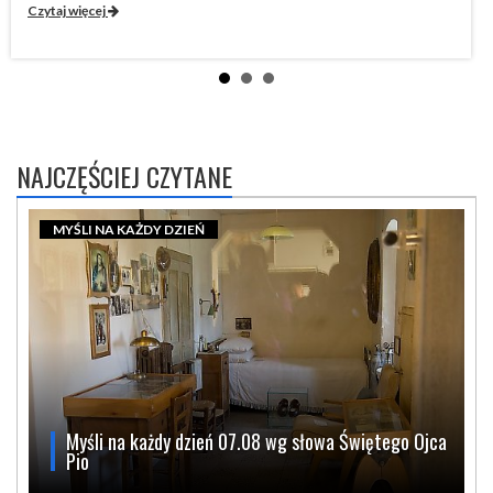
Czytaj więcej
Cz
NAJCZĘŚCIEJ CZYTANE
MYŚLI NA KAŻDY DZIEŃ
Myśli na każdy dzień 07.08 wg słowa Świętego Ojca
Pio