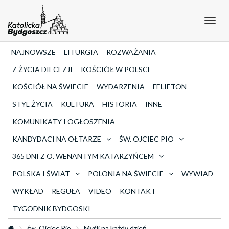
Toggl
navig
NAJNOWSZE
LITURGIA
ROZWAŻANIA
Z ŻYCIA DIECEZJI
KOŚCIÓŁ W POLSCE
KOŚCIÓŁ NA ŚWIECIE
WYDARZENIA
FELIETON
STYL ŻYCIA
KULTURA
HISTORIA
INNE
KOMUNIKATY I OGŁOSZENIA
KANDYDACI NA OŁTARZE
ŚW. OJCIEC PIO
365 DNI Z O. WENANTYM KATARZYŃCEM
POLSKA I ŚWIAT
POLONIA NA ŚWIECIE
WYWIAD
WYKŁAD
REGUŁA
VIDEO
KONTAKT
TYGODNIK BYDGOSKI
św. Ojciec Pio
Myśli na każdy dzień