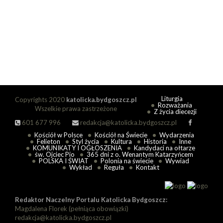
Liturgia
Copyrights 2020
katolicka.bydgoszcz.pl
Rozważania
Wszelkie prawa zastrzeżone
Z życia diecezji
601 677 996
redakcja@katolicka.bydgoszcz.pl
Kościół w Polsce
Kościół na Świecie
Wydarzenia
Felieton
Styl życia
Kultura
Historia
Inne
KOMUNIKATY I OGŁOSZENIA
Kandydaci na ołtarze
św. Ojciec Pio
365 dni z o. Wenantym Katarzyńcem
POLSKA I ŚWIAT
Polonia na świecie
Wywiad
Wykład
Reguła
Kontakt
Redaktor Naczelny Portalu Katolicka Bydgoszcz:
Magdalena Florek (pełniąca obowiązki)
redakcja@katolicka.bydgoszcz.pl