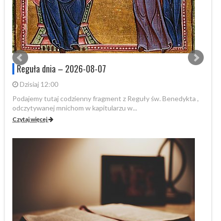
Reguła dnia – 2026-08-07
Dzisiaj 12:00
Podajemy tutaj codzienny fragment z Reguły św. Benedykta ,
Po
odczytywanej mnichom w kapitularzu w...
od
Czytaj więcej
Cz