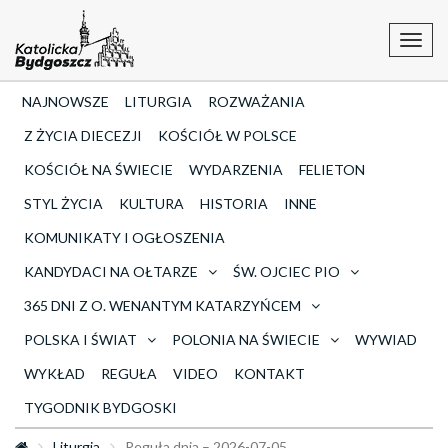
Toggl
navig
NAJNOWSZE
LITURGIA
ROZWAŻANIA
Z ŻYCIA DIECEZJI
KOŚCIÓŁ W POLSCE
KOŚCIÓŁ NA ŚWIECIE
WYDARZENIA
FELIETON
STYL ŻYCIA
KULTURA
HISTORIA
INNE
KOMUNIKATY I OGŁOSZENIA
KANDYDACI NA OŁTARZE
ŚW. OJCIEC PIO
365 DNI Z O. WENANTYM KATARZYŃCEM
POLSKA I ŚWIAT
POLONIA NA ŚWIECIE
WYWIAD
WYKŁAD
REGUŁA
VIDEO
KONTAKT
TYGODNIK BYDGOSKI
Liturgia
Reguła dnia – 2026-07-05