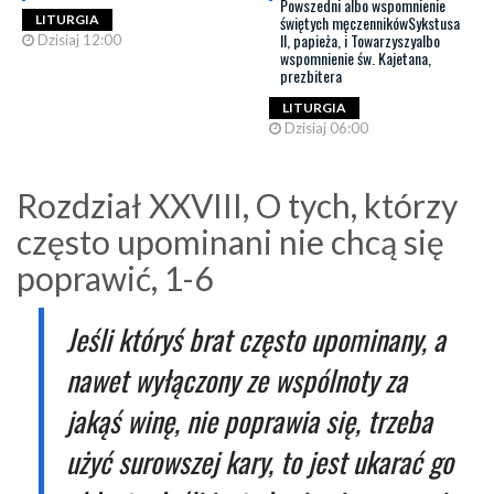
Powszedni albo wspomnienie
świętych męczennikówSykstusa
LITURGIA
II, papieża, i Towarzyszyalbo
Dzisiaj 12:00
wspomnienie św. Kajetana,
prezbitera
LITURGIA
Dzisiaj 06:00
Rozdział XXVIII, O tych, którzy
często upominani nie chcą się
poprawić, 1-6
Jeśli któryś brat często upominany, a
nawet wyłączony ze wspólnoty za
jakąś winę, nie poprawia się, trzeba
użyć surowszej kary, to jest ukarać go