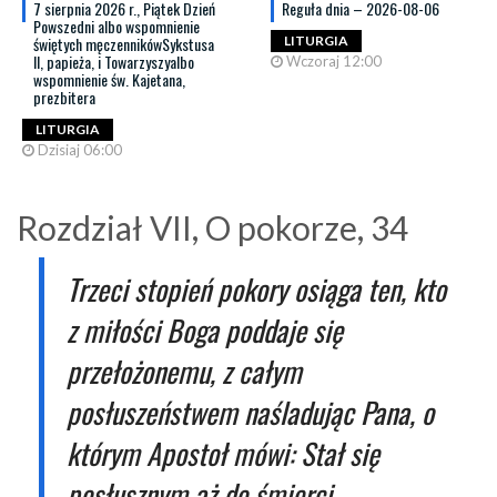
7 sierpnia 2026 r., Piątek Dzień
Reguła dnia – 2026-08-06
Powszedni albo wspomnienie
świętych męczennikówSykstusa
LITURGIA
II, papieża, i Towarzyszyalbo
Wczoraj 12:00
wspomnienie św. Kajetana,
prezbitera
LITURGIA
Dzisiaj 06:00
Rozdział VII, O pokorze, 34
Trzeci stopień pokory osiąga ten, kto
z miłości Boga poddaje się
przełożonemu, z całym
posłuszeństwem naśladując Pana, o
którym Apostoł mówi: Stał się
posłusznym aż do śmierci
.