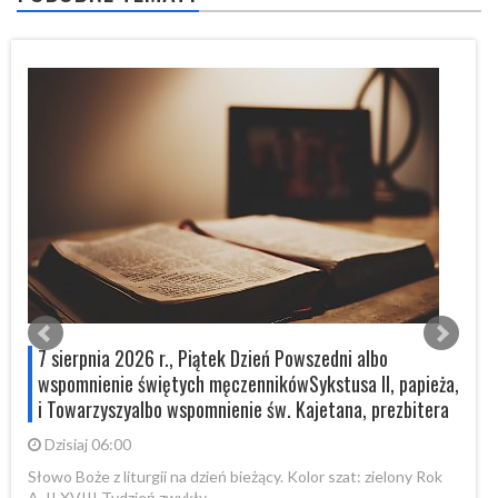
7 sierpnia 2026 r., Piątek Dzień Powszedni albo
wspomnienie świętych męczennikówSykstusa II, papieża,
i Towarzyszyalbo wspomnienie św. Kajetana, prezbitera
Dzisiaj 06:00
Sł
XV
Słowo Boże z liturgii na dzień bieżący. Kolor szat: zielony Rok
A, II XVIII Tydzień zwykły
Cz