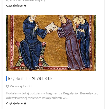
Czytaj więcej
Reguła dnia – 2026-08-06
Wczoraj 12:00
Po
od
Podajemy tutaj codzienny fragment z Reguły św. Benedykta ,
odczytywanej mnichom w kapitularzu w...
Cz
Czytaj więcej