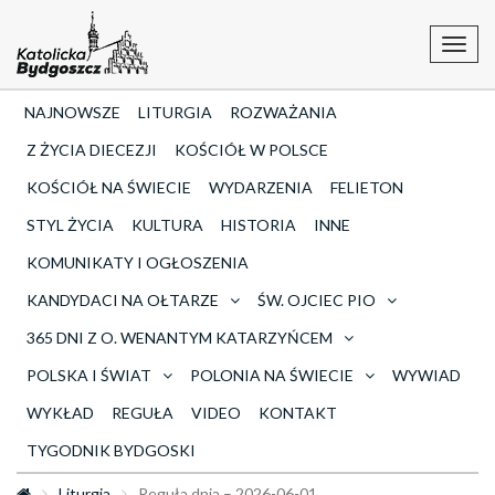
Toggl
navig
NAJNOWSZE
LITURGIA
ROZWAŻANIA
Z ŻYCIA DIECEZJI
KOŚCIÓŁ W POLSCE
KOŚCIÓŁ NA ŚWIECIE
WYDARZENIA
FELIETON
STYL ŻYCIA
KULTURA
HISTORIA
INNE
KOMUNIKATY I OGŁOSZENIA
KANDYDACI NA OŁTARZE
ŚW. OJCIEC PIO
365 DNI Z O. WENANTYM KATARZYŃCEM
POLSKA I ŚWIAT
POLONIA NA ŚWIECIE
WYWIAD
WYKŁAD
REGUŁA
VIDEO
KONTAKT
TYGODNIK BYDGOSKI
Liturgia
Reguła dnia – 2026-06-01