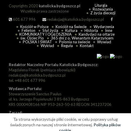
Liturgia
Copyrights 2020
katolicka.bydgoszcz.pl
Rozważania
Wszelkie prawa zastrzeżone
Z życia diecezji
601 677 996
redakcja@katolicka.bydgoszcz.pl
Kościół w Polsce
Kościół na Świecie
Wydarzenia
Felieton
Styl życia
Kultura
Historia
Inne
KOMUNIKATY I OGŁOSZENIA
Kandydaci na ołtarze
św. Ojciec Pio
365 dni z o. Wenantym Katarzyńcem
POLSKA I ŚWIAT
Polonia na świecie
Wywiad
Wykład
Reguła
Kontakt
Redaktor Naczelny Portalu Katolicka Bydgoszcz:
Magdalena Florek (pełniąca obowiązki)
redakcja@katolicka.bydgoszcz.pl
tel. +48 601 677 996
Wydawca Portalu:
Stowarzyszenie Sanctus Paulus
ul. ks. Jerzego Popiełuszki 3 85-863 Bydgoszcz
KRS 0000408166 NIP 953-263-50-63 REGON 341237206
Zarząd:
Prezes: Piotr Florek
Ta strona wykorzystuje pliki cookie, w celu poprawy usług
Wiceprezes: Paweł Szarapka
świadczonych na naszej stronie internetowej.
Polityka plików
Wiceprezes: Michał Jędryka
cookie
.