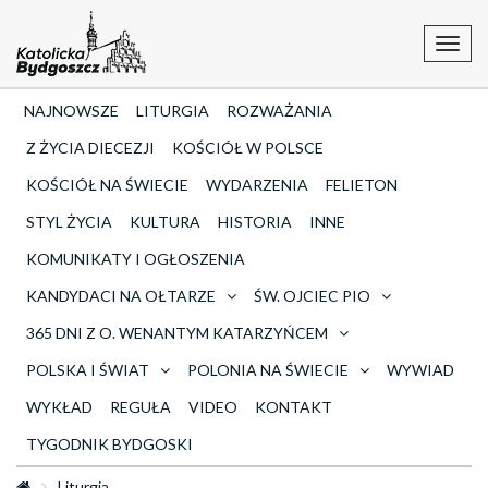
Toggl
navig
NAJNOWSZE
LITURGIA
ROZWAŻANIA
Z ŻYCIA DIECEZJI
KOŚCIÓŁ W POLSCE
KOŚCIÓŁ NA ŚWIECIE
WYDARZENIA
FELIETON
STYL ŻYCIA
KULTURA
HISTORIA
INNE
KOMUNIKATY I OGŁOSZENIA
KANDYDACI NA OŁTARZE
ŚW. OJCIEC PIO
365 DNI Z O. WENANTYM KATARZYŃCEM
POLSKA I ŚWIAT
POLONIA NA ŚWIECIE
WYWIAD
WYKŁAD
REGUŁA
VIDEO
KONTAKT
TYGODNIK BYDGOSKI
Liturgia