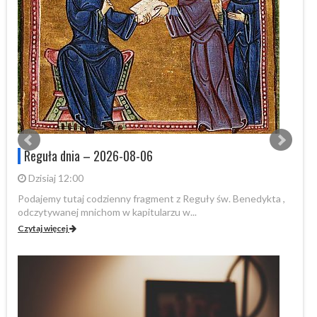
Reguła dnia – 2026-08-06
Dzisiaj 12:00
Podajemy tutaj codzienny fragment z Reguły św. Benedykta ,
Po
odczytywanej mnichom w kapitularzu w...
od
Czytaj więcej
Cz