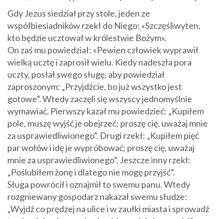
Gdy Jezus siedział przy stole, jeden ze
współbiesiadników rzekł do Niego: «Szczęśliwyten,
kto będzie ucztował w królestwie Bożym».
On zaś mu powiedział: «Pewien człowiek wyprawił
wielką ucztę i zaprosił wielu. Kiedy nadeszła pora
uczty, posłał swego sługę, aby powiedział
zaproszonym: „Przyjdźcie, bo już wszystko jest
gotowe”. Wtedy zaczęli się wszyscy jednomyślnie
wymawiać. Pierwszy kazał mu powiedzieć: „Kupiłem
pole, muszę wyjść je obejrzeć; proszę cię, uważaj mnie
za usprawiedliwionego”. Drugi rzekł: „Kupiłem pięć
par wołów i idę je wypróbować; proszę cię, uważaj
mnie za usprawiedliwionego”. Jeszcze inny rzekł:
„Poślubiłem żonę i dlatego nie mogę przyjść”.
Sługa powrócił i oznajmił to swemu panu. Wtedy
rozgniewany gospodarz nakazał swemu słudze:
„Wyjdź co prędzej na ulice i w zaułki miasta i sprowadź