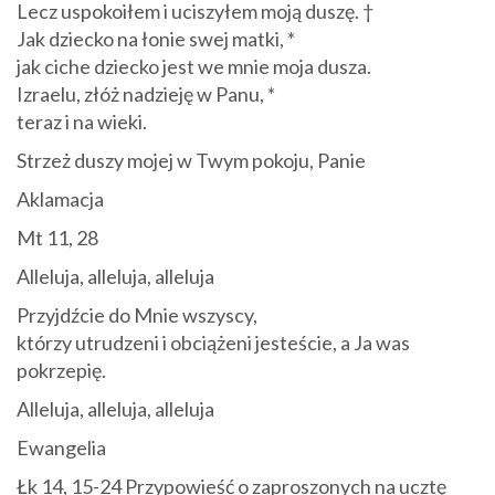
Lecz uspokoiłem i uciszyłem moją duszę. †
Jak dziecko na łonie swej matki, *
jak ciche dziecko jest we mnie moja dusza.
Izraelu, złóż nadzieję w Panu, *
teraz i na wieki.
Strzeż duszy mojej w Twym pokoju, Panie
Aklamacja
Mt 11, 28
Alleluja, alleluja, alleluja
Przyjdźcie do Mnie wszyscy,
którzy utrudzeni i obciążeni jesteście, a Ja was
pokrzepię.
Alleluja, alleluja, alleluja
Ewangelia
Łk 14, 15-24 Przypowieść o zaproszonych na ucztę