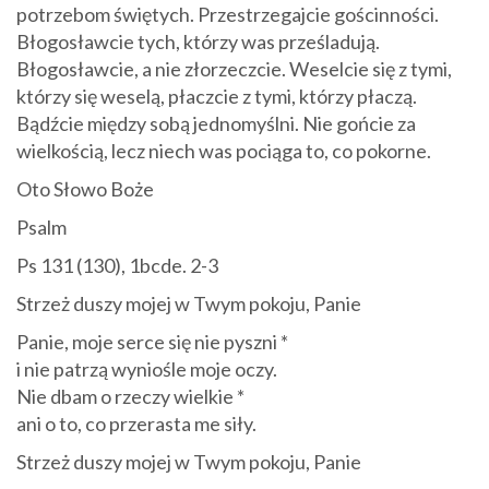
potrzebom świętych. Przestrzegajcie gościnności.
Błogosławcie tych, którzy was prześladują.
Błogosławcie, a nie złorzeczcie. Weselcie się z tymi,
którzy się weselą, płaczcie z tymi, którzy płaczą.
Bądźcie między sobą jednomyślni. Nie gońcie za
wielkością, lecz niech was pociąga to, co pokorne.
Oto Słowo Boże
Psalm
Ps 131 (130), 1bcde. 2-3
Strzeż duszy mojej w Twym pokoju, Panie
Panie, moje serce się nie pyszni *
i nie patrzą wyniośle moje oczy.
Nie dbam o rzeczy wielkie *
ani o to, co przerasta me siły.
Strzeż duszy mojej w Twym pokoju, Panie