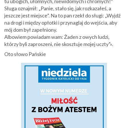
tu ubogich, ułomnych, niewidomych i chromych!”
Sługa oznajmił: „Panie, stało się, jak rozkazałeś, a
jeszcze jest miejsce”. Na to pan rzekł do sługi: „Wyjdź
na drogi i między opłotki i przynaglaj do wejścia, aby
mój dom był zapełniony.
Albowiem powiadam wam: Żaden z owych ludzi,
którzy byli zaproszeni, nie skosztuje mojej uczty”».
Oto słowo Pańskie