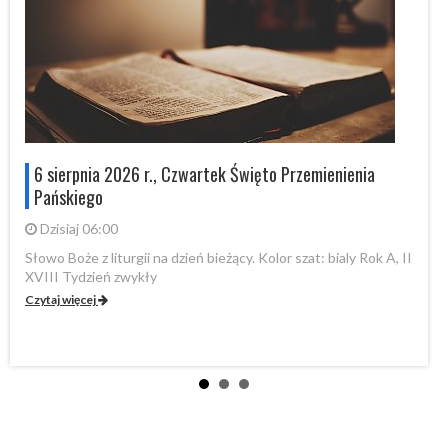
6 sierpnia 2026 r., Czwartek Święto Przemienienia
Pańskiego
Dzisiaj 06:00
Słowo Boże z liturgii na dzień bieżący. Kolor szat: bialy Rok A, II
XVIII Tydzień zwykły
Sł
A,
Czytaj więcej
Cz