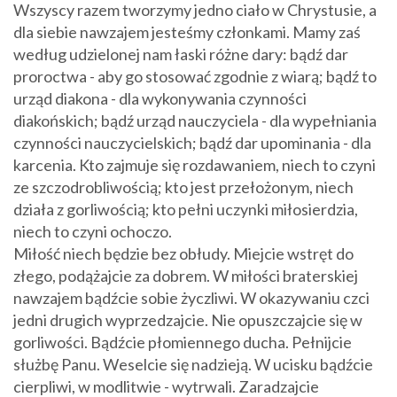
Wszyscy razem tworzymy jedno ciało w Chrystusie, a
dla siebie nawzajem jesteśmy członkami. Mamy zaś
według udzielonej nam łaski różne dary: bądź dar
proroctwa - aby go stosować zgodnie z wiarą; bądź to
urząd diakona - dla wykonywania czynności
diakońskich; bądź urząd nauczyciela - dla wypełniania
czynności nauczycielskich; bądź dar upominania - dla
karcenia. Kto zajmuje się rozdawaniem, niech to czyni
ze szczodrobliwością; kto jest przełożonym, niech
działa z gorliwością; kto pełni uczynki miłosierdzia,
niech to czyni ochoczo.
Miłość niech będzie bez obłudy. Miejcie wstręt do
złego, podążajcie za dobrem. W miłości braterskiej
nawzajem bądźcie sobie życzliwi. W okazywaniu czci
jedni drugich wyprzedzajcie. Nie opuszczajcie się w
gorliwości. Bądźcie płomiennego ducha. Pełnijcie
służbę Panu. Weselcie się nadzieją. W ucisku bądźcie
cierpliwi, w modlitwie - wytrwali. Zaradzajcie