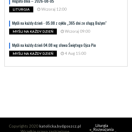
Reguła dnia – 2026-08-05
Wczoraj 12:00
LITURGIA
Myśli na każdy dzień - 05.08 z cyklu „365 dni ze sługą Bożym"
Wczoraj 09:00
MYŚLI NA KAŻDY DZIEŃ
Myśli na każdy dzień 04.08 wg słowa Świętego Ojca Pio
4 Aug 15:00
MYŚLI NA KAŻDY DZIEŃ
Liturgia
Copyrights 2020
katolicka.bydgoszcz.pl
Rozważania
Wszelkie prawa zastrzeżone