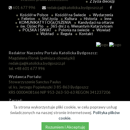
Z życia diecezji
601 677 996
redakcja@katolicka.bydgoszcz.pl
Kościół w Polsce
Kościół na Świecie
Wydarzenia
Felieton
Styl życia
Kultura
Historia
Inne
KOMUNIKATY I OGŁOSZENIA
Kandydaci na ołtarze
św. Ojciec Pio
365 dni z o. Wenantym Katarzyńcem
POLSKA I ŚWIAT
Polonia na świecie
Wywiad
Wykład
Reguła
Kontakt
Redaktor Naczelny Portalu Katolicka Bydgoszcz:
Magdalena Florek (pełniąca obowiązki)
redakcja@katolicka.bydgoszcz.pl
tel. +48 601 677 996
Wydawca Portalu:
Stowarzyszenie Sanctus Paulus
ul. ks. Jerzego Popiełuszki 3 85-863 Bydgoszcz
KRS 0000408166 NIP 953-263-50-63 REGON 341237206
Zarząd:
Prezes: Piotr Florek
Ta strona wykorzystuje pliki cookie, w celu poprawy usług
Wiceprezes: Paweł Szarapka
świadczonych na naszej stronie internetowej.
Polityka plików
Wiceprezes: Michał Jędryka
cookie
.
Rozumiem i Akceptuję