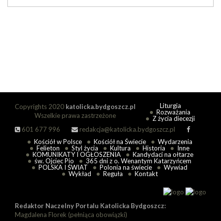
Liturgia
Copyrights 2020
katolicka.bydgoszcz.pl
Rozważania
Wszelkie prawa zastrzeżone
Z życia diecezji
601 677 996
redakcja@katolicka.bydgoszcz.pl
Kościół w Polsce
Kościół na Świecie
Wydarzenia
Felieton
Styl życia
Kultura
Historia
Inne
KOMUNIKATY I OGŁOSZENIA
Kandydaci na ołtarze
św. Ojciec Pio
365 dni z o. Wenantym Katarzyńcem
POLSKA I ŚWIAT
Polonia na świecie
Wywiad
Wykład
Reguła
Kontakt
Redaktor Naczelny Portalu Katolicka Bydgoszcz:
Magdalena Florek (pełniąca obowiązki)