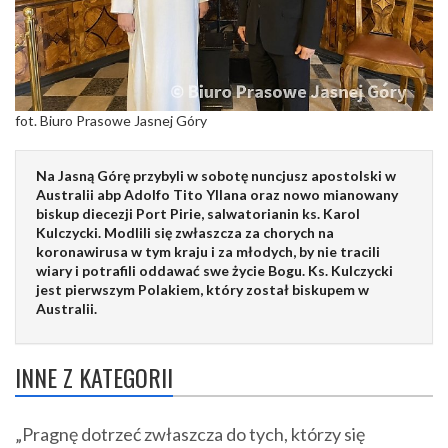
fot. Biuro Prasowe Jasnej Góry
Na Jasną Górę przybyli w sobotę nuncjusz apostolski w
Australii abp Adolfo Tito Yllana oraz nowo mianowany
biskup diecezji Port Pirie, salwatorianin ks. Karol
Kulczycki. Modlili się zwłaszcza za chorych na
koronawirusa w tym kraju i za młodych, by nie tracili
wiary i potrafili oddawać swe życie Bogu. Ks. Kulczycki
jest pierwszym Polakiem, który został biskupem w
Australii.
INNE Z KATEGORII
„Pragnę dotrzeć zwłaszcza do tych, którzy się