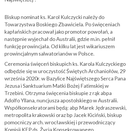
Biskup nominat ks. Karol Kulczycki należy do
Towarzystwa Boskiego Zbawiciela. Po święceniach
kapłańskich pracował jako promotor powołań, a
następnie wyjechał do Australii, gdzie m.in. pełnił
funkcję prowincjała. Od kilku lat jest wikariuszem
prowincjalnym salwatorianów w Polsce.
Ceremonia święceń biskupich ks. Karola Kulczyckiego
odbędzie się w uroczystość Świętych Archaniołów, 29
września 2020r. w Bazylice Najświętszego Serca Pana
Jezusa i Sanktuarium Matki Bożej Fatimskiej w
Trzebini. Otrzyma święcenia biskupie z rąk abpa
Adolfo Yllana, nuncjusza apostolskiego w Australii.
Współkonsekratorami będą: abp Marek Jędraszewski,
metropolita krakowski oraz bp Jacek Kiciński, biskup
pomocniczy arch. wrocławskiej i przewodniczący
Komisji KEP ds. Życia Konsekrowanego.