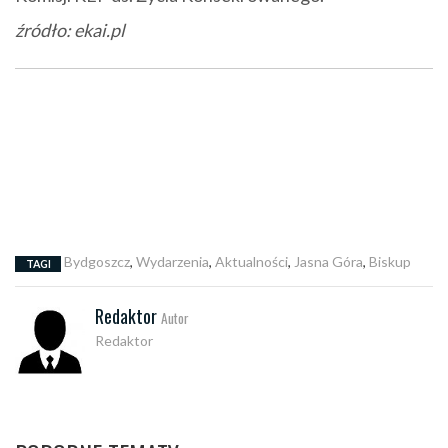
źródło: ekai.pl
Bydgoszcz
,
Wydarzenia
,
Aktualności
,
Jasna Góra
,
Biskup
TAGI
Redaktor
Autor
Redaktor