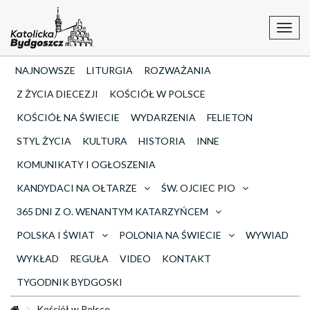
Toggl
navig
NAJNOWSZE
LITURGIA
ROZWAŻANIA
Z ŻYCIA DIECEZJI
KOŚCIÓŁ W POLSCE
KOŚCIÓŁ NA ŚWIECIE
WYDARZENIA
FELIETON
STYL ŻYCIA
KULTURA
HISTORIA
INNE
KOMUNIKATY I OGŁOSZENIA
KANDYDACI NA OŁTARZE
ŚW. OJCIEC PIO
365 DNI Z O. WENANTYM KATARZYŃCEM
POLSKA I ŚWIAT
POLONIA NA ŚWIECIE
WYWIAD
WYKŁAD
REGUŁA
VIDEO
KONTAKT
TYGODNIK BYDGOSKI
Kościół w Polsce