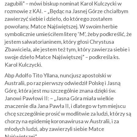
zagubili” – mówi biskup nominat Karol Kulczycki w
rozmowie z KAI. – „Będąc na Jasnej Górze chciałbym
zawierzyć siebie i dzieło, do którego zostałem
powołany, Matce Najświętszej. W swoim herbie
symbolicznie umieściłem literę ‘M’, żeby podkreślić, że
jestem salwatorianinem, który głosi Chrystusa
Zbawiciela, ale jestem też tym, który zawierza siebie i
swoje dzieło Matce Najświętszej” – podkreśla
ks.
Karol Kulczycki
.
Abp Adolfo Tito Yllana, nuncjusz apostolski w
Australii, po raz pierwszy odwiedził Polskę i Jasną
Górę, która jest mu szczególnie znana dzięki św.
Janowi Pawłowi II: – „Jasna Góra miała wielkie
znaczenie dla Jana Pawła II, i dlatego w tym miejscu
chcę szczególnie prosić w modlitwie za ludzi, którzy są
chorzy na epidemię koronawirusa w Australii, i za
młodych ludzi, aby zawierzyli siebie Matce
Najświętszej”.