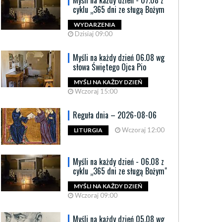
Myśli na każdy dzień - 07.08 z
cyklu „365 dni ze sługą Bożym
WYDARZENIA
Dzisiaj 09:00
Myśli na każdy dzień 06.08 wg
słowa Świętego Ojca Pio
MYŚLI NA KAŻDY DZIEŃ
Wczoraj 15:00
Reguła dnia – 2026-08-06
Wczoraj 12:00
LITURGIA
Myśli na każdy dzień - 06.08 z
cyklu „365 dni ze sługą Bożym"
MYŚLI NA KAŻDY DZIEŃ
Wczoraj 09:00
Myśli na każdy dzień 05.08 wg