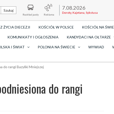
7.08.2026
Szukaj
Doroty, Kajetana, Sykstusa
Rozkład jazdy
Reklama
Z ŻYCIA DIECEZJI
KOŚCIÓŁ W POLSCE
KOŚCIÓŁ NA ŚWIE
KOMUNIKATY I OGŁOSZENIA
KANDYDACI NA OŁTARZE
OLSKA I ŚWIAT
POLONIA NA ŚWIECIE
WYWIAD
 do rangi Bazyliki Mniejszej
odniesiona do rangi