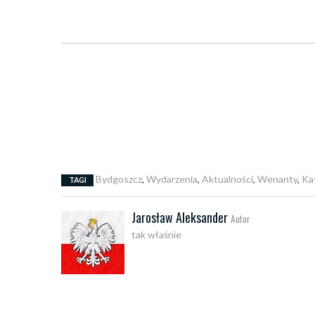
Bydgoszcz
,
Wydarzenia
,
Aktualności
,
Wenanty
,
Ka
TAGI
Jarosław Aleksander
Autor
tak właśnie