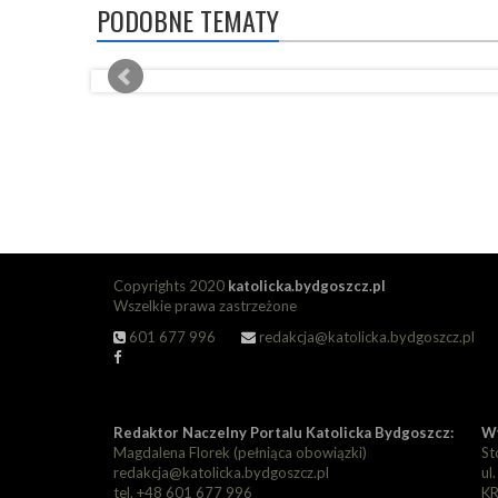
PODOBNE TEMATY
Copyrights 2020
katolicka.bydgoszcz.pl
Wszelkie prawa zastrzeżone
601 677 996
redakcja@katolicka.bydgoszcz.pl
Redaktor Naczelny Portalu Katolicka Bydgoszcz:
Wy
Magdalena Florek (pełniąca obowiązki)
St
redakcja@katolicka.bydgoszcz.pl
ul
tel. +48 601 677 996
KR