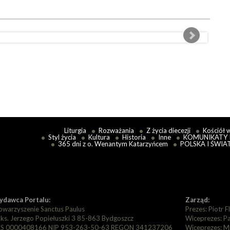
Liturgia
Rozważania
Z życia diecezji
Kościół 
Styl życia
Kultura
Historia
Inne
KOMUNIKATY 
365 dni z o. Wenantym Katarzyńcem
POLSKA I ŚWIA
dawca Portalu:
Zarząd:
owarzyszenie Sanctus Paulus
Prezes: Piotr F
. ks. Jerzego Popiełuszki 3 85-863 Bydgoszcz
Wiceprezes: P
S 0000408166 NIP 953-263-50-63 REGON 341237206
Wiceprezes: M