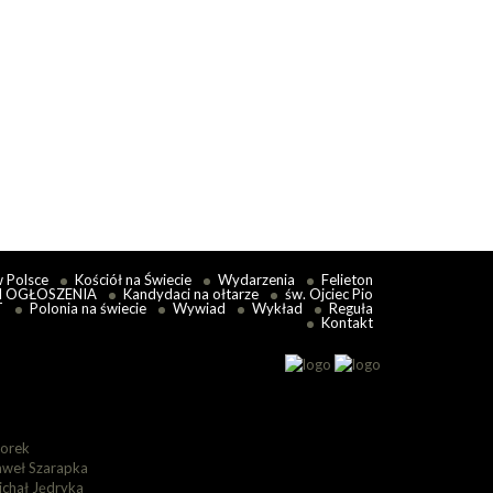
w Polsce
Kościół na Świecie
Wydarzenia
Felieton
I OGŁOSZENIA
Kandydaci na ołtarze
św. Ojciec Pio
T
Polonia na świecie
Wywiad
Wykład
Reguła
Kontakt
lorek
aweł Szarapka
ichał Jędryka