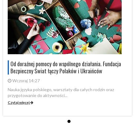
Od doraźnej pomocy do wspólnego działania. Fundacja
Bezpieczny Świat łączy Polaków i Ukraińców
Wczoraj 14:27
Nauka języka polskiego, warsztaty dla całych rodzin oraz
Na
przygotowanie do aktywności...
pr
Czytaj więcej
Cz