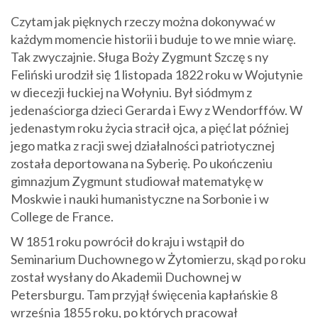
Czytam jak pięknych rzeczy można dokonywać w
każdym momencie historii i buduje to we mnie wiarę.
Tak zwyczajnie. Sługa Boży Zygmunt Szczę s ny
Feliński urodził się 1 listopada 1822 roku w Wojutynie
w diecezji łuckiej na Wołyniu. Był siódmym z
jedenaściorga dzieci Gerarda i Ewy z Wendorffów. W
jedenastym roku życia stracił ojca, a pięć lat później
jego matka z racji swej działalności patriotycznej
została deportowana na Syberię. Po ukończeniu
gimnazjum Zygmunt studiował matematykę w
Moskwie i nauki humanistyczne na Sorbonie i w
College de France.
W 1851 roku powrócił do kraju i wstąpił do
Seminarium Duchownego w Żytomierzu, skąd po roku
został wysłany do Akademii Duchownej w
Petersburgu. Tam przyjął święcenia kapłańskie 8
września 1855 roku, po których pracował