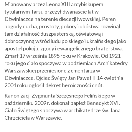
Mianowany przez Leona XIII arcybiskupem
tytularnym Tarsu przeżył dwanaście lat w
Dżwiniaczce na terenie diecezji lwowskiej. Pełen
pogody ducha, prostoty, pokory i ubóstwa rozwinął
tam działalność duszpasterską, oświatową i
dobroczynną wśród ludu polskiego i ukraińskiego jako
apostoł pokoju, zgody i ewangelicznego braterstwa.
Zmarł 17 września 1895 roku w Krakowie. Od 1921
roku jego ciało spoczywa w podziemiach Archikatedry
Warszawskiej przeniesione z cmentarza w
Dżwiniaczce. Ojciec Święty Jan Paweł II 14 kwietnia
2001 roku ogłosił dekret heroiczności cnót.
Kanonizacji Zygmunta Szczęsnego Felińskiego w
październiku 2009 r. dokonał papież Benedykt XVI.
Ciało Świętego spoczywa w archikatedrze św. Jana
Chrzciciela w Warszawie.