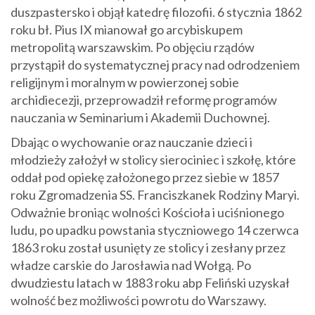
duszpastersko i objął katedrę filozofii. 6 stycznia 1862
roku bł. Pius IX mianował go arcybiskupem
metropolitą warszawskim. Po objęciu rządów
przystąpił do systematycznej pracy nad odrodzeniem
religijnym i moralnym w powierzonej sobie
archidiecezji, przeprowadził reformę programów
nauczania w Seminarium i Akademii Duchownej.
Dbając o wychowanie oraz nauczanie dzieci i
młodzieży założył w stolicy sierociniec i szkołę, które
oddał pod opiekę założonego przez siebie w 1857
roku Zgromadzenia SS. Franciszkanek Rodziny Maryi.
Odważnie broniąc wolności Kościoła i uciśnionego
ludu, po upadku powstania styczniowego 14 czerwca
1863 roku został usunięty ze stolicy i zesłany przez
władze carskie do Jarosławia nad Wołgą. Po
dwudziestu latach w 1883 roku abp Feliński uzyskał
wolność bez możliwości powrotu do Warszawy.