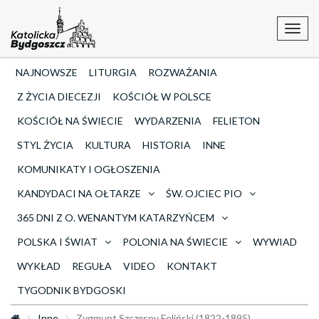
Toggl
navig
NAJNOWSZE
LITURGIA
ROZWAŻANIA
Z ŻYCIA DIECEZJI
KOŚCIÓŁ W POLSCE
KOŚCIÓŁ NA ŚWIECIE
WYDARZENIA
FELIETON
STYL ŻYCIA
KULTURA
HISTORIA
INNE
KOMUNIKATY I OGŁOSZENIA
KANDYDACI NA OŁTARZE
ŚW. OJCIEC PIO
365 DNI Z O. WENANTYM KATARZYŃCEM
POLSKA I ŚWIAT
POLONIA NA ŚWIECIE
WYWIAD
WYKŁAD
REGUŁA
VIDEO
KONTAKT
TYGODNIK BYDGOSKI
Inne
Zygmunt Szczęsny Feliński (1822-1895)