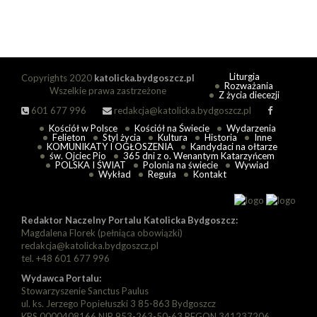
Liturgia
Copyrights 2020
katolicka.bydgoszcz.pl
Rozważania
Wszelkie prawa zastrzeżone
Z życia diecezji
601 677 996
redakcja@katolicka.bydgoszcz.pl
Kościół w Polsce
Kościół na Świecie
Wydarzenia
Felieton
Styl życia
Kultura
Historia
Inne
KOMUNIKATY I OGŁOSZENIA
Kandydaci na ołtarze
św. Ojciec Pio
365 dni z o. Wenantym Katarzyńcem
POLSKA I ŚWIAT
Polonia na świecie
Wywiad
Wykład
Reguła
Kontakt
Redaktor Naczelny Portalu Katolicka Bydgoszcz:
Magdalena Florek (pełniąca obowiązki)
redakcja@katolicka.bydgoszcz.pl
tel. +48 601 677 996
Wydawca Portalu:
Stowarzyszenie Sanctus Paulus
ul. ks. Jerzego Popiełuszki 3 85-863 Bydgoszcz
KRS 0000408166 NIP 953-263-50-63 REGON 341237206