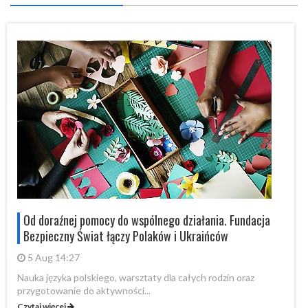
Od doraźnej pomocy do wspólnego działania. Fundacja
Bezpieczny Świat łączy Polaków i Ukraińców
5 Aug 14:27
Nauka języka polskiego, warsztaty dla całych rodzin oraz
Na
przygotowanie do aktywności...
pr
Czytaj więcej
Cz