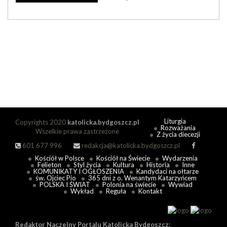
Liturgia
Copyrights 2020
katolicka.bydgoszcz.pl
Rozważania
Wszelkie prawa zastrzeżone
Z życia diecezji
601 677 996
redakcja@katolicka.bydgoszcz.pl
Kościół w Polsce
Kościół na Świecie
Wydarzenia
Felieton
Styl życia
Kultura
Historia
Inne
KOMUNIKATY I OGŁOSZENIA
Kandydaci na ołtarze
św. Ojciec Pio
365 dni z o. Wenantym Katarzyńcem
POLSKA I ŚWIAT
Polonia na świecie
Wywiad
Wykład
Reguła
Kontakt
Redaktor Naczelny Portalu Katolicka Bydgoszcz: