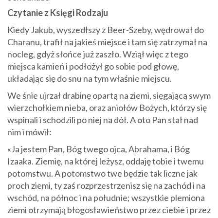
Czytanie z Księgi Rodzaju
Kiedy Jakub, wyszedłszy z Beer-Szeby, wędrował do
Charanu, trafił na jakieś miejsce i tam się zatrzymał na
nocleg, gdyż słońce już zaszło. Wziął więc z tego
miejsca kamień i podłożył go sobie pod głowę,
układając się do snu na tym właśnie miejscu.
We śnie ujrzał drabinę opartą na ziemi, sięgającą swym
wierzchołkiem nieba, oraz aniołów Bożych, którzy się
wspinali i schodzili po niej na dół. A oto Pan stał nad
nim i mówił:
«Ja jestem Pan, Bóg twego ojca, Abrahama, i Bóg
Izaaka. Ziemię, na której leżysz, oddaję tobie i twemu
potomstwu. A potomstwo twe będzie tak liczne jak
proch ziemi, ty zaś rozprzestrzenisz się na zachód i na
wschód, na północ i na południe; wszystkie plemiona
ziemi otrzymają błogosławieństwo przez ciebie i przez