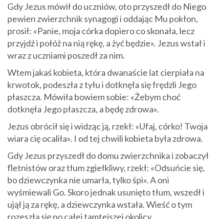
Gdy Jezus mówił do uczniów, oto przyszedł do Niego
pewien zwierzchnik synagogi i oddając Mu pokłon,
prosił: «Panie, moja córka dopiero co skonała, lecz
przyjdź i połóż na nią rękę, a żyć będzie». Jezus wstał i
wraz z uczniami poszedł za nim.
Wtem jakaś kobieta, która dwanaście lat cierpiała na
krwotok, podeszła z tyłu i dotknęła się frędzli Jego
płaszcza. Mówiła bowiem sobie: «Żebym choć
dotknęła Jego płaszcza, a będę zdrowa».
Jezus obrócił się i widząc ją, rzekł: «Ufaj, córko! Twoja
wiara cię ocaliła». I od tej chwili kobieta była zdrowa.
Gdy Jezus przyszedł do domu zwierzchnika i zobaczył
fletnistów oraz tłum zgiełkliwy, rzekł: «Odsuńcie się,
bo dziewczynka nie umarła, tylko śpi». A oni
wyśmiewali Go. Skoro jednak usunięto tłum, wszedł i
ujął ją za rękę, a dziewczynka wstała. Wieść o tym
rozeszła się po całej tamtejszej okolicy.