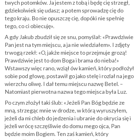
twych potomków. Ja jestem z tobą i będę cię strzegł,
gdziekolwiek się udasz; a potem sprowadzę cię do
tego kraju. Bo nie opuszczę cię, dopóki nie spełnię
tego, co ci obiecuję».
A gdy Jakub zbudził się ze snu, pomyślał: «Prawdziwie
Pan jest na tym miejscu, a ja nie wiedziałem». I zdjęty
trwogą rzekł: «O, jakże miejsce to przejmuje grozą!
Prawdziwie jest to dom Boga i brama do nieba!»
Wstawszy więc rano, wziął ów kamień, który podłożył
sobie pod głowę, postawił go jako stelę i rozlał na jego
wierzchu oliwę. I dał temu miejscu nazwę Betel. –
Natomiast pierwotna nazwa tego miejsca była Luz.
Po czym złożył taki ślub: «Jeżeli Pan Bóg będzie ze
mną, strzegąc mnie w drodze, w którą wyruszyłem,
jeżeli da mi chleb do jedzenia i ubranie do okrycia się i
jeżeli wrócę szczęśliwie do domu mego ojca, Pan
będzie moim Bogiem. Ten zaś kamień, który