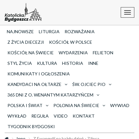
Toggl
navig
NAJNOWSZE
LITURGIA
ROZWAŻANIA
Z ŻYCIA DIECEZJI
KOŚCIÓŁ W POLSCE
KOŚCIÓŁ NA ŚWIECIE
WYDARZENIA
FELIETON
STYL ŻYCIA
KULTURA
HISTORIA
INNE
KOMUNIKATY I OGŁOSZENIA
KANDYDACI NA OŁTARZE
ŚW. OJCIEC PIO
365 DNI Z O. WENANTYM KATARZYŃCEM
POLSKA I ŚWIAT
POLONIA NA ŚWIECIE
WYWIAD
WYKŁAD
REGUŁA
VIDEO
KONTAKT
TYGODNIK BYDGOSKI
Inne
Z Ewangelii na każdy dzień - 7 lipca