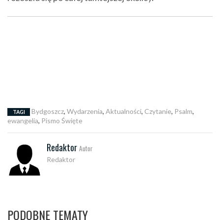
Bydgoszcz
,
Wydarzenia
,
Aktualności
,
Czytanie
,
Psalm
,
TAGI
ewangelia
,
Pismo Święte
Redaktor
Autor
Redaktor
PODOBNE TEMATY