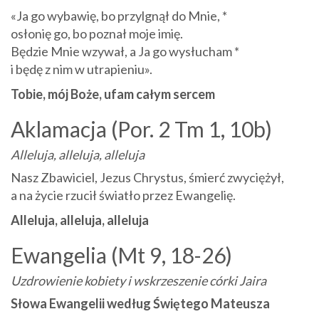
«Ja go wybawię, bo przylgnął do Mnie, *
osłonię go, bo poznał moje imię.
Będzie Mnie wzywał, a Ja go wysłucham *
i będę z nim w utrapieniu».
Tobie, mój Boże, ufam całym sercem
Aklamacja (Por. 2 Tm 1, 10b)
Alleluja, alleluja, alleluja
Nasz Zbawiciel, Jezus Chrystus, śmierć zwyciężył,
a na życie rzucił światło przez Ewangelię.
Alleluja, alleluja, alleluja
Ewangelia (Mt 9, 18-26)
Uzdrowienie kobiety i wskrzeszenie córki Jaira
Słowa Ewangelii według Świętego Mateusza