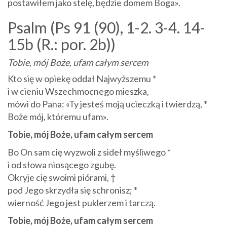
postawiłem jako stelę, będzie domem Boga».
Psalm (Ps 91 (90), 1-2. 3-4. 14-
15b (R.: por. 2b))
Tobie, mój Boże, ufam całym sercem
Kto się w opiekę oddał Najwyższemu *
i w cieniu Wszechmocnego mieszka,
mówi do Pana: «Ty jesteś moją ucieczką i twierdzą, *
Boże mój, któremu ufam».
Tobie, mój Boże, ufam całym sercem
Bo On sam cię wyzwoli z sideł myśliwego *
i od słowa niosącego zgubę.
Okryje cię swoimi piórami, †
pod Jego skrzydła się schronisz; *
wierność Jego jest puklerzem i tarczą.
Tobie, mój Boże, ufam całym sercem