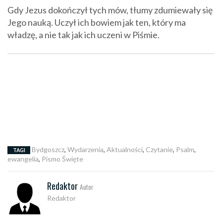
Gdy Jezus dokończył tych mów, tłumy zdumiewały się
Jego nauką. Uczył ich bowiem jak ten, który ma
władzę, a nie tak jak ich uczeni w Piśmie.
Bydgoszcz
,
Wydarzenia
,
Aktualności
,
Czytanie
,
Psalm
,
TAGI
ewangelia
,
Pismo Święte
Redaktor
Autor
Redaktor