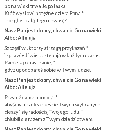
bo na wieki trwa Jego łaska.
Któż wysłowi potężne dzieła Pana *
i rozgłosi całą Jego chwałę?
Nasz Pan jest dobry, chwalcie Go na wieki
Albo: Alleluja
Szczęśliwi, którzy strzegą przykazań *
i sprawiedliwie postępują w każdym czasie.
Pamiętaj o nas, Panie, *
gdyż upodobałeś sobie w Twym ludzie.
Nasz Pan jest dobry, chwalcie Go na wieki
Albo: Alleluja
Przyjdź nam z pomocą, *
abyśmy ujrzeli szczęście Twych wybranych,
cieszyli się radością Twojego ludu, *
chlubili się razem z Twym dziedzictwem.
Nasz Pan jest dobry, chwalcie Go na wieki