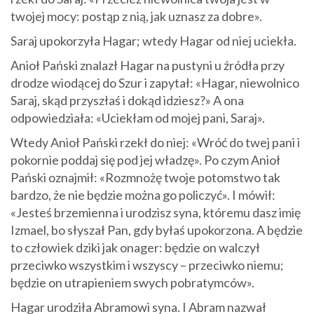
twojej mocy: postąp z nią, jak uznasz za dobre».
Saraj upokorzyła Hagar; wtedy Hagar od niej uciekła.
Anioł Pański znalazł Hagar na pustyni u źródła przy
drodze wiodącej do Szur i zapytał: «Hagar, niewolnico
Saraj, skąd przyszłaś i dokąd idziesz?» A ona
odpowiedziała: «Uciekłam od mojej pani, Saraj».
Wtedy Anioł Pański rzekł do niej: «Wróć do twej pani i
pokornie poddaj się pod jej władzę». Po czym Anioł
Pański oznajmił: «Rozmnożę twoje potomstwo tak
bardzo, że nie będzie można go policzyć». I mówił:
«Jesteś brzemienna i urodzisz syna, któremu dasz imię
Izmael, bo słyszał Pan, gdy byłaś upokorzona. A będzie
to człowiek dziki jak onager: będzie on walczył
przeciwko wszystkim i wszyscy – przeciwko niemu;
będzie on utrapieniem swych pobratymców».
Hagar urodziła Abramowi syna. I Abram nazwał