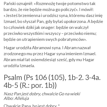
Pański oznajmił: «Rozmnożę twoje potomstwo tak
bardzo, że nie będzie można go policzyć». I mówił:
«Jesteś brzemienna i urodzisz syna, któremu dasz imię
Izmael, bo słyszał Pan, gdy byłaś upokorzona. A będzie
to człowiek dziki jak onager: będzie on walczył
przeciwko wszystkim i wszyscy – przeciwko niemu;
będzie on utrapieniem swych pobratymców».
Hagar urodziła Abramowi syna. I Abram nazwał
zrodzonego mu przez Hagar syna imieniem Izmael.
Abram miał lat osiemdziesiąt sześć, gdy mu Hagar
urodziła Izmaela.
Psalm (Ps 106 (105), 1b-2. 3-4a.
4b-5 (R.: por. 1b))
Nasz Pan jest dobry, chwalcie Go na wieki
Albo: Alleluja
Chwalcie Pana, bo jest dobry, *