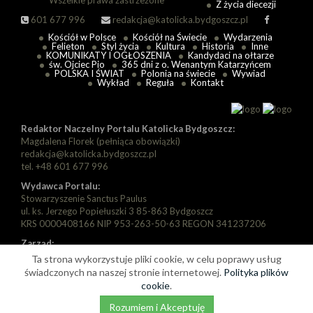
Wszelkie prawa zastrzeżone
Z życia diecezji
601 677 996
redakcja@katolicka.bydgoszcz.pl
Kościół w Polsce
Kościół na Świecie
Wydarzenia
Felieton
Styl życia
Kultura
Historia
Inne
KOMUNIKATY I OGŁOSZENIA
Kandydaci na ołtarze
św. Ojciec Pio
365 dni z o. Wenantym Katarzyńcem
POLSKA I ŚWIAT
Polonia na świecie
Wywiad
Wykład
Reguła
Kontakt
Redaktor Naczelny Portalu Katolicka Bydgoszcz:
Magdalena Florek (pełniąca obowiązki)
redakcja@katolicka.bydgoszcz.pl
tel. +48 601 677 996
Wydawca Portalu:
Stowarzyszenie Sanctus Paulus
ul. ks. Jerzego Popiełuszki 3 85-863 Bydgoszcz
KRS 0000408166 NIP 953-263-50-63 REGON 341237206
Zarząd:
Prezes: Piotr Florek
Ta strona wykorzystuje pliki cookie, w celu poprawy usług
Wiceprezes: Paweł Szarapka
świadczonych na naszej stronie internetowej.
Polityka plików
Wiceprezes: Michał Jędryka
cookie
.
Rozumiem i Akceptuję