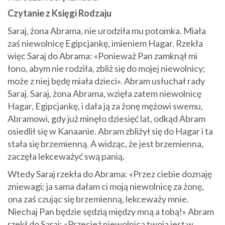
Czytanie z Księgi Rodzaju
Saraj, żona Abrama, nie urodziła mu potomka. Miała
zaś niewolnicę Egipcjankę, imieniem Hagar. Rzekła
więc Saraj do Abrama: «Ponieważ Pan zamknął mi
łono, abym nie rodziła, zbliż się do mojej niewolnicy;
może z niej będę miała dzieci». Abram usłuchał rady
Saraj. Saraj, żona Abrama, wzięła zatem niewolnicę
Hagar, Egipcjankę, i dała ją za żonę mężowi swemu,
Abramowi, gdy już minęło dziesięć lat, odkąd Abram
osiedlił się w Kanaanie. Abram zbliżył się do Hagar i ta
stała się brzemienną. A widząc, że jest brzemienna,
zaczęła lekceważyć swą panią.
Wtedy Saraj rzekła do Abrama: «Przez ciebie doznaję
zniewagi; ja sama dałam ci moją niewolnicę za żonę,
ona zaś czując się brzemienną, lekceważy mnie.
Niechaj Pan będzie sędzią między mną a tobą!» Abram
rzekł do Saraj: «Przecież niewolnica twoja jest w