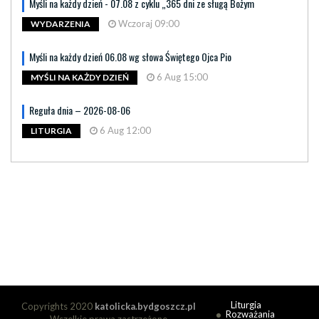
Myśli na każdy dzień - 07.08 z cyklu „365 dni ze sługą Bożym
Wczoraj 09:00
WYDARZENIA
Myśli na każdy dzień 06.08 wg słowa Świętego Ojca Pio
6 Aug 15:00
MYŚLI NA KAŻDY DZIEŃ
Reguła dnia – 2026-08-06
6 Aug 12:00
LITURGIA
Liturgia
Copyrights 2020
katolicka.bydgoszcz.pl
Rozważania