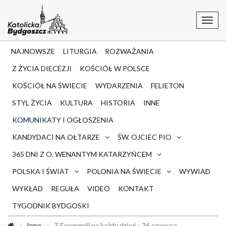
Toggl
navig
NAJNOWSZE
LITURGIA
ROZWAŻANIA
Z ŻYCIA DIECEZJI
KOŚCIÓŁ W POLSCE
KOŚCIÓŁ NA ŚWIECIE
WYDARZENIA
FELIETON
STYL ŻYCIA
KULTURA
HISTORIA
INNE
KOMUNIKATY I OGŁOSZENIA
KANDYDACI NA OŁTARZE
ŚW. OJCIEC PIO
365 DNI Z O. WENANTYM KATARZYŃCEM
POLSKA I ŚWIAT
POLONIA NA ŚWIECIE
WYWIAD
WYKŁAD
REGUŁA
VIDEO
KONTAKT
TYGODNIK BYDGOSKI
Inne
Z Ewangelii na każdy dzień - 26 czerwca