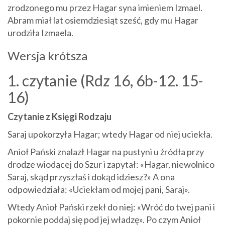
zrodzonego mu przez Hagar syna imieniem Izmael.
Abram miał lat osiemdziesiąt sześć, gdy mu Hagar
urodziła Izmaela.
Wersja krótsza
1. czytanie (Rdz 16, 6b-12. 15-
16)
Czytanie z Księgi Rodzaju
Saraj upokorzyła Hagar; wtedy Hagar od niej uciekła.
Anioł Pański znalazł Hagar na pustyni u źródła przy
drodze wiodącej do Szur i zapytał: «Hagar, niewolnico
Saraj, skąd przyszłaś i dokąd idziesz?» A ona
odpowiedziała: «Uciekłam od mojej pani, Saraj».
Wtedy Anioł Pański rzekł do niej: «Wróć do twej pani i
pokornie poddaj się pod jej władzę». Po czym Anioł