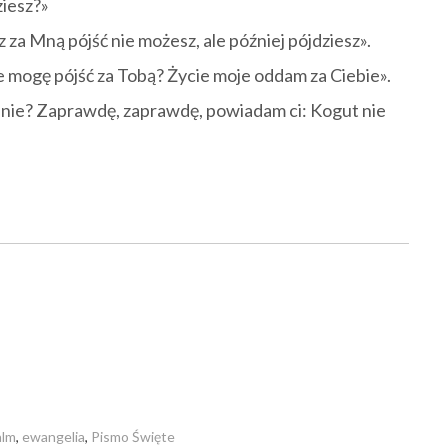
ziesz?»
 za Mną pójść nie możesz, ale później pójdziesz».
e mogę pójść za Tobą? Życie moje oddam za Ciebie».
Mnie? Zaprawdę, zaprawdę, powiadam ci: Kogut nie
alm
,
ewangelia
,
Pismo Święte