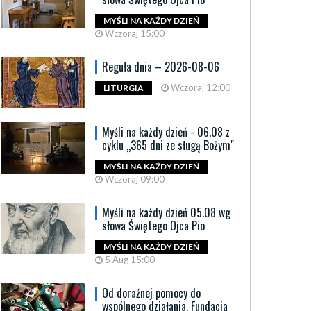
MYŚLI NA KAŻDY DZIEŃ
Wczoraj 15:00
Reguła dnia – 2026-08-06
Wczoraj 12:00
LITURGIA
Myśli na każdy dzień - 06.08 z
cyklu „365 dni ze sługą Bożym"
MYŚLI NA KAŻDY DZIEŃ
Wczoraj 09:00
Myśli na każdy dzień 05.08 wg
słowa Świętego Ojca Pio
MYŚLI NA KAŻDY DZIEŃ
5 Aug 15:00
Od doraźnej pomocy do
wspólnego działania. Fundacja