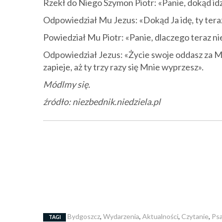
Rzekł do Niego Szymon Piotr: «Panie, dokąd id
Odpowiedział Mu Jezus: «Dokąd Ja idę, ty teraz
Powiedział Mu Piotr: «Panie, dlaczego teraz ni
Odpowiedział Jezus: «Życie swoje oddasz za 
zapieje, aż ty trzy razy się Mnie wyprzesz».
Módlmy się.
źródło: niezbednik.niedziela.pl
Bydgoszcz
,
Wydarzenia
,
Aktualności
,
Czytanie
,
Ps
TAGI