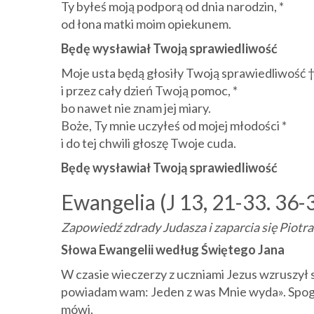
Ty byłeś moją podporą od dnia narodzin, *
od łona matki moim opiekunem.
Będę wysławiał Twoją sprawiedliwość
Moje usta będą głosiły Twoją sprawiedliwość 
i przez cały dzień Twoją pomoc, *
bo nawet nie znam jej miary.
Boże, Ty mnie uczyłeś od mojej młodości *
i do tej chwili głoszę Twoje cuda.
Będę wysławiał Twoją sprawiedliwość
Ewangelia (J 13, 21-33. 36-
Zapowiedź zdrady Judasza i zaparcia się Piotra
Słowa Ewangelii według Świętego Jana
W czasie wieczerzy z uczniami Jezus wzruszył s
powiadam wam: Jeden z was Mnie wyda». Spoglą
mówi.