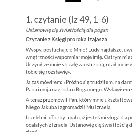
1. czytanie (Iz 49, 1-6)
Ustanowię cię światłością dla pogan
Czytanie z Księgi proroka Izajasza
Wyspy, posłuchajcie Mnie! Ludy najdalsze, uważ
wnętrzności wspomniał moje imię. Ostrym miecz
Uczynił ze mnie strzałę zaostrzoną, utaił mnie 
tobie się rozsławię».
Ja zaś mówiłem: «Próżno się trudziłem, na darmo
Pana i moja nagroda u Boga mego. Wsławiłem się
A teraz przemówił Pan, który mnie ukształtow
Niego Jakuba i zgromadził Mu Izraela.
I rzekł mi: «To zbyt mało, iż jesteś mi sługą d
ocalałych z Izraela. Ustanowię cię światłością