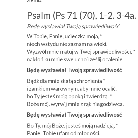
ziemi».
Psalm (Ps 71 (70), 1-2. 3-4a. 
Będę wysławiał Twoją sprawiedliwość
W Tobie, Panie, ucieczka moja, *
niech wstydu nie zaznam na wieki.
Wyzwól mnie i ratuj w Twej sprawiedliwości, *
nakłoń ku mnie swe ucho i ześlij ocalenie.
Będę wysławiał Twoją sprawiedliwość
Bądź dla mnie skałą schronienia *
i zamkiem warownym, aby mnie ocalić,
bo Ty jesteś moją opoką i twierdzą. *
Boże mój, wyrwij mnie z rąk niegodziwca.
Będę wysławiał Twoją sprawiedliwość
Bo Ty, mój Boże, jesteś moją nadzieją, *
Panie, Tobie ufam od młodości.