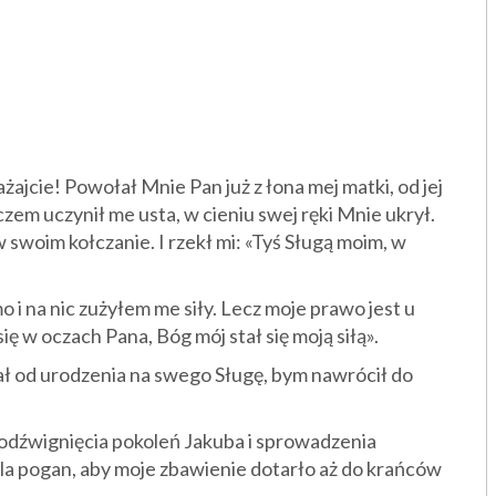
ajcie! Powołał Mnie Pan już z łona mej matki, od jej
em uczynił me usta, w cieniu swej ręki Mnie ukrył.
w swoim kołczanie. I rzekł mi: «Tyś Sługą moim, w
 i na nic zużyłem me siły. Lecz moje prawo jest u
 w oczach Pana, Bóg mój stał się moją siłą».
ał od urodzenia na swego Sługę, bym nawrócił do
la podźwignięcia pokoleń Jakuba i sprowadzenia
 dla pogan, aby moje zbawienie dotarło aż do krańców