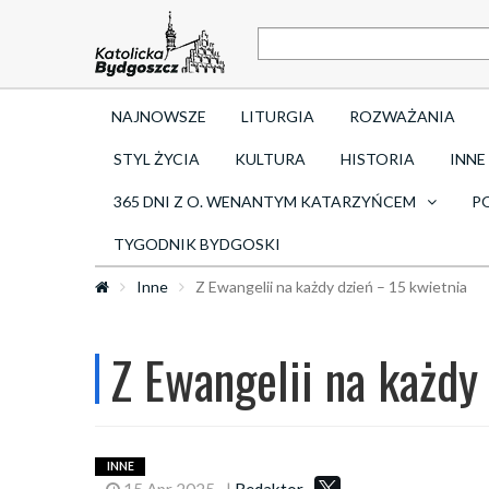
NAJNOWSZE
LITURGIA
ROZWAŻANIA
STYL ŻYCIA
KULTURA
HISTORIA
INNE
365 DNI Z O. WENANTYM KATARZYŃCEM
P
TYGODNIK BYDGOSKI
Inne
Z Ewangelii na każdy dzień – 15 kwietnia
Z Ewangelii na każdy
INNE
15 Apr 2025
|
Redaktor