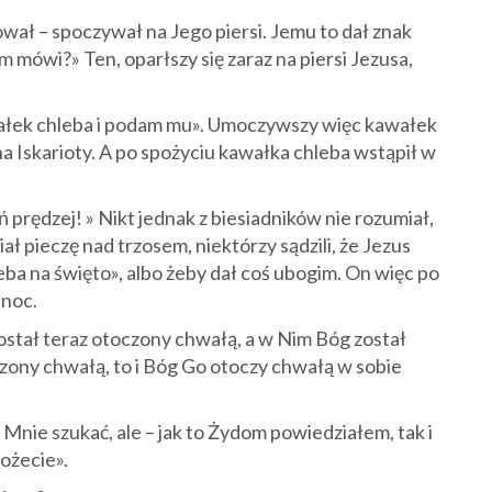
wał – spoczywał na Jego piersi. Jemu to dał znak
im mówi?» Ten, oparłszy się zaraz na piersi Jezusa,
wałek chleba i podam mu». Umoczywszy więc kawałek
a Iskarioty. A po spożyciu kawałka chleba wstąpił w
ń prędzej! » Nikt jednak z biesiadników nie rozumiał,
ł pieczę nad trzosem, niektórzy sądzili, że Jezus
ba na święto», albo żeby dał coś ubogim. On więc po
 noc.
został teraz otoczony chwałą, a w Nim Bóg został
zony chwałą, to i Bóg Go otoczy chwałą w sobie
 Mnie szukać, ale – jak to Żydom powiedziałem, tak i
ożecie».