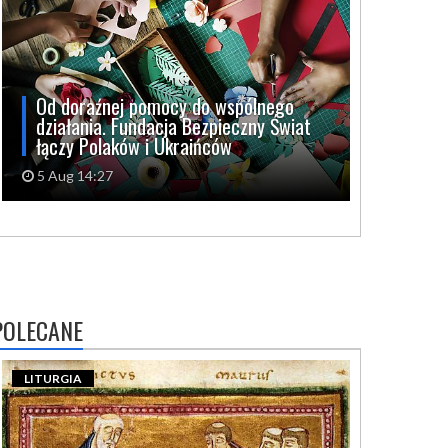
Od doraźnej pomocy do wspólnego
działania. Fundacja Bezpieczny Świat
łączy Polaków i Ukraińców
5 Aug 14:27
POLECANE
LITURGIA