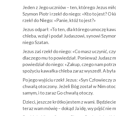
Jeden z Jego uczniów – ten, którego Jezus miło
Szymon Piotr i rzekł do niego: «Kto to jest? O k
rzekł do Niego: «Panie, któż to jest?»
Jezus odparł: «To ten, dla którego umoczę ka
chleba, wziął i podał Judaszowi, synowi Szymon
niego Szatan.
Jezus zaś rzekł do niego: «Co masz uczynić, czy
dlaczego mu to powiedział. Ponieważ Judasz mia
powiedział do niego: «Zakup, czego nam potrze
spożyciu kawałka chleba zaraz wyszedł. A była
Po jego wyjściu rzekł Jezus: «Syn Człowieczy 
chwałą otoczony. Jeżeli Bóg został w Nim otoc
samym, i to zaraz Go chwałą otoczy.
Dzieci, jeszcze krótko jestem z wami. Będziecie
teraz wam mówię – dokąd Ja idę, wy pójść nie m