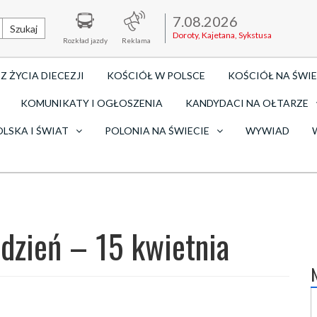
7.08.2026
Szukaj
Doroty, Kajetana, Sykstusa
Rozkład jazdy
Reklama
Z ŻYCIA DIECEZJI
KOŚCIÓŁ W POLSCE
KOŚCIÓŁ NA ŚWIE
KOMUNIKATY I OGŁOSZENIA
KANDYDACI NA OŁTARZE
OLSKA I ŚWIAT
POLONIA NA ŚWIECIE
WYWIAD
 dzień – 15 kwietnia