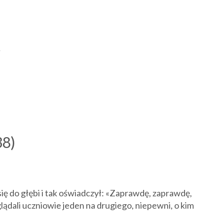
†
38)
ię do głębi i tak oświadczył: «Zaprawdę, zaprawdę,
dali uczniowie jeden na drugiego, niepewni, o kim