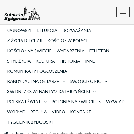
Toggl
navig
NAJNOWSZE
LITURGIA
ROZWAŻANIA
Z ŻYCIA DIECEZJI
KOŚCIÓŁ W POLSCE
KOŚCIÓŁ NA ŚWIECIE
WYDARZENIA
FELIETON
STYL ŻYCIA
KULTURA
HISTORIA
INNE
KOMUNIKATY I OGŁOSZENIA
KANDYDACI NA OŁTARZE
ŚW. OJCIEC PIO
365 DNI Z O. WENANTYM KATARZYŃCEM
POLSKA I ŚWIAT
POLONIA NA ŚWIECIE
WYWIAD
WYKŁAD
REGUŁA
VIDEO
KONTAKT
TYGODNIK BYDGOSKI
Inne
Węgry: wiara pokonuje epidemię strachu