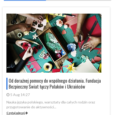
Od doraźnej pomocy do wspólnego działania. Fundacja
Bezpieczny Świat łączy Polaków i Ukraińców
5 Aug 14:27
Nauka języka polskiego, warsztaty dla całych rodzin oraz
Na
przygotowanie do aktywności...
pr
Czytaj więcej
Cz