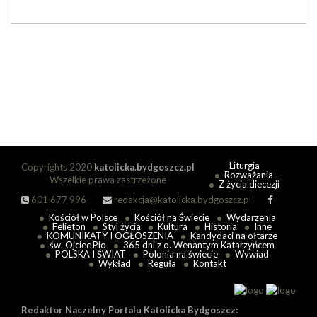
Liturgia
Copyrights 2020
katolicka.bydgoszcz.pl
Rozważania
Wszelkie prawa zastrzeżone
Z życia diecezji
601 677 996
redakcja@katolicka.bydgoszcz.pl
Kościół w Polsce
Kościół na Świecie
Wydarzenia
Felieton
Styl życia
Kultura
Historia
Inne
KOMUNIKATY I OGŁOSZENIA
Kandydaci na ołtarze
św. Ojciec Pio
365 dni z o. Wenantym Katarzyńcem
POLSKA I ŚWIAT
Polonia na świecie
Wywiad
Wykład
Reguła
Kontakt
Redaktor Naczelny Portalu Katolicka Bydgoszcz: