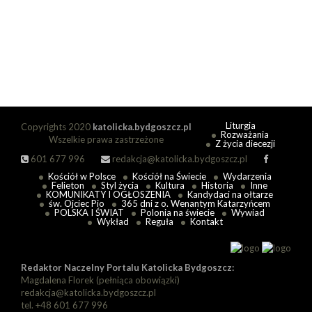
Liturgia
Copyrights 2020
katolicka.bydgoszcz.pl
Rozważania
Wszelkie prawa zastrzeżone
Z życia diecezji
601 677 996
redakcja@katolicka.bydgoszcz.pl
Kościół w Polsce
Kościół na Świecie
Wydarzenia
Felieton
Styl życia
Kultura
Historia
Inne
KOMUNIKATY I OGŁOSZENIA
Kandydaci na ołtarze
św. Ojciec Pio
365 dni z o. Wenantym Katarzyńcem
POLSKA I ŚWIAT
Polonia na świecie
Wywiad
Wykład
Reguła
Kontakt
Redaktor Naczelny Portalu Katolicka Bydgoszcz:
Magdalena Florek (pełniąca obowiązki)
redakcja@katolicka.bydgoszcz.pl
tel. +48 601 677 996