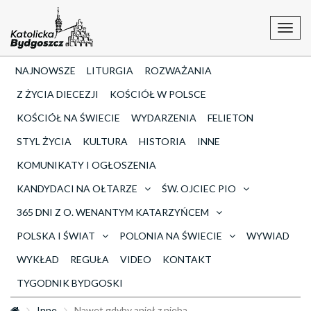
Toggl
navig
NAJNOWSZE
LITURGIA
ROZWAŻANIA
Z ŻYCIA DIECEZJI
KOŚCIÓŁ W POLSCE
KOŚCIÓŁ NA ŚWIECIE
WYDARZENIA
FELIETON
STYL ŻYCIA
KULTURA
HISTORIA
INNE
KOMUNIKATY I OGŁOSZENIA
KANDYDACI NA OŁTARZE
ŚW. OJCIEC PIO
365 DNI Z O. WENANTYM KATARZYŃCEM
POLSKA I ŚWIAT
POLONIA NA ŚWIECIE
WYWIAD
WYKŁAD
REGUŁA
VIDEO
KONTAKT
TYGODNIK BYDGOSKI
Inne
Nawet gdyby anioł z nieba...