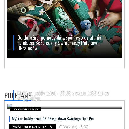
Od doraźnej pomocy do wspólnego działania.
Fundacja Bezpieczny Świat łączy Polaków i
Ukraińców
Myśli na każdy dzień - 07.08 z cyklu „365 dni ze
POLECANE
sługą Bożym
WYDARZENIA
Myśli na każdy dzień 06.08 wg słowa Świętego Ojca Pio
Wczoraj 15:00
MYŚLI NA KAŻDY DZIEŃ