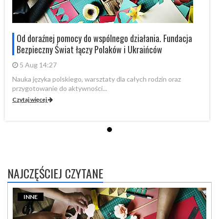
Od doraźnej pomocy do wspólnego działania. Fundacja
Bezpieczny Świat łączy Polaków i Ukraińców
5 Aug 14:27
Nauka języka polskiego, warsztaty dla całych rodzin oraz
Na
przygotowanie do aktywności...
pr
Czytaj więcej
Cz
NAJCZĘŚCIEJ CZYTANE
INNE