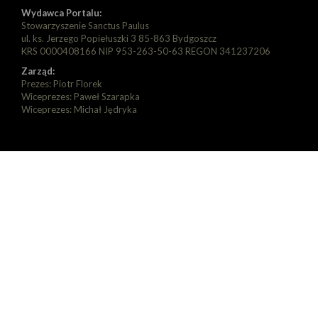
Wydawca Portalu:
Stowarzyszenie Sanctus Paulus
ul. ks. Jerzego Popiełuszki 3 85-863 Bydgoszcz
KRS 0000408166 NIP 953-263-50-63 REGON 341237206
Zarząd:
Prezes: Piotr Florek
Wiceprezes: Paweł Szarapka
Wiceprezes: Michał Jędryka