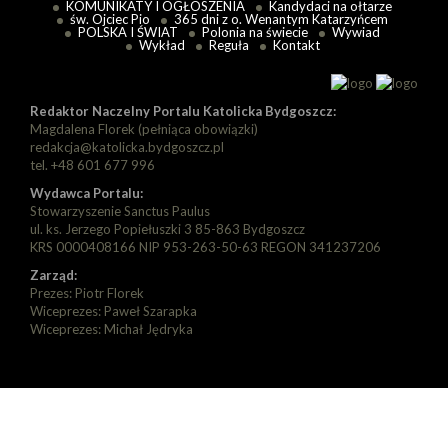
KOMUNIKATY I OGŁOSZENIA
Kandydaci na ołtarze
św. Ojciec Pio
365 dni z o. Wenantym Katarzyńcem
POLSKA I ŚWIAT
Polonia na świecie
Wywiad
Wykład
Reguła
Kontakt
Redaktor Naczelny Portalu Katolicka Bydgoszcz:
Magdalena Florek (pełniąca obowiązki)
redakcja@katolicka.bydgoszcz.pl
tel. +48 601 677 996
Wydawca Portalu:
Stowarzyszenie Sanctus Paulus
ul. ks. Jerzego Popiełuszki 3 85-863 Bydgoszcz
KRS 0000408166 NIP 953-263-50-63 REGON 341237206
Zarząd:
Prezes: Piotr Florek
Wiceprezes: Paweł Szarapka
Wiceprezes: Michał Jędryka