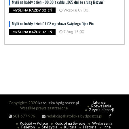
Myśli na każdy dzień - 08.08 z cyklu „365 dni ze sługą Bożym"
Wczoraj 09:00
MYŚLI NA KAŻDY DZIEŃ
Myśli na każdy dzień 07.08 wg słowa Świętego Ojca Pio
7 Aug 15:00
MYŚLI NA KAŻDY DZIEŃ
Liturgia
Copyrights 2020
katolicka.bydgoszcz.pl
Rozważania
Wszelkie prawa zastrzeżone
Z życia diecezji
601 677 996
redakcja@katolicka.bydgoszcz.pl
Kościół w Polsce
Kościół na Świecie
Wydarzenia
Felieton
Styl życia
Kultura
Historia
Inne