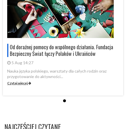
Od doraźnej pomocy do wspólnego działania. Fundacja
Bezpieczny Świat łączy Polaków i Ukraińców
5 Aug 14:27
Nauka języka polskiego, warsztaty dla całych rodzin oraz
Na
przygotowanie do aktywności...
pr
Czytaj więcej
Cz
NAJCZĘŚCIEJ CZYTANE