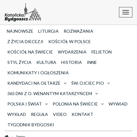
Toggl
navig
NAJNOWSZE
LITURGIA
ROZWAŻANIA
Z ŻYCIA DIECEZJI
KOŚCIÓŁ W POLSCE
KOŚCIÓŁ NA ŚWIECIE
WYDARZENIA
FELIETON
STYL ŻYCIA
KULTURA
HISTORIA
INNE
KOMUNIKATY I OGŁOSZENIA
KANDYDACI NA OŁTARZE
ŚW. OJCIEC PIO
365 DNI Z O. WENANTYM KATARZYŃCEM
POLSKA I ŚWIAT
POLONIA NA ŚWIECIE
WYWIAD
WYKŁAD
REGUŁA
VIDEO
KONTAKT
TYGODNIK BYDGOSKI
Inne