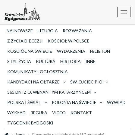
Toggl
navig
NAJNOWSZE
LITURGIA
ROZWAŻANIA
Z ŻYCIA DIECEZJI
KOŚCIÓŁ W POLSCE
KOŚCIÓŁ NA ŚWIECIE
WYDARZENIA
FELIETON
STYL ŻYCIA
KULTURA
HISTORIA
INNE
KOMUNIKATY I OGŁOSZENIA
KANDYDACI NA OŁTARZE
ŚW. OJCIEC PIO
365 DNI Z O. WENANTYM KATARZYŃCEM
POLSKA I ŚWIAT
POLONIA NA ŚWIECIE
WYWIAD
WYKŁAD
REGUŁA
VIDEO
KONTAKT
TYGODNIK BYDGOSKI
Inne
Ewangelia na każdy dzień (17 września)