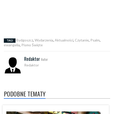
Bydgoszcz
,
Wydarzenia
,
Aktualności
,
Czytanie
,
Psalm
,
TAGI
ewangelia
,
Pismo Święte
Redaktor
Autor
Redaktor
PODOBNE TEMATY