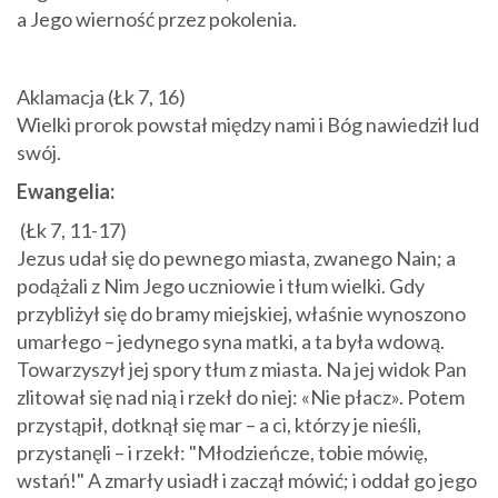
a Jego wierność przez pokolenia.
Aklamacja (Łk 7, 16)
Wielki prorok powstał między nami i Bóg nawiedził lud
swój.
Ewangelia:
(Łk 7, 11-17)
Jezus udał się do pewnego miasta, zwanego Nain; a
podążali z Nim Jego uczniowie i tłum wielki. Gdy
przybliżył się do bramy miejskiej, właśnie wynoszono
umarłego – jedynego syna matki, a ta była wdową.
Towarzyszył jej spory tłum z miasta. Na jej widok Pan
zlitował się nad nią i rzekł do niej: «Nie płacz». Potem
przystąpił, dotknął się mar – a ci, którzy je nieśli,
przystanęli – i rzekł: "Młodzieńcze, tobie mówię,
wstań!" A zmarły usiadł i zaczął mówić; i oddał go jego