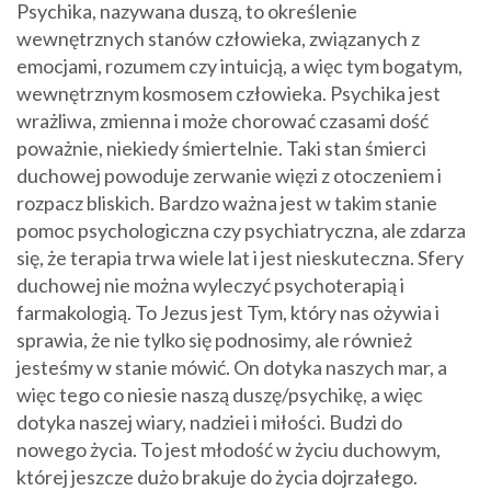
Psychika, nazywana duszą, to określenie
wewnętrznych stanów człowieka, związanych z
emocjami, rozumem czy intuicją, a więc tym bogatym,
wewnętrznym kosmosem człowieka. Psychika jest
wrażliwa, zmienna i może chorować czasami dość
poważnie, niekiedy śmiertelnie. Taki stan śmierci
duchowej powoduje zerwanie więzi z otoczeniem i
rozpacz bliskich. Bardzo ważna jest w takim stanie
pomoc psychologiczna czy psychiatryczna, ale zdarza
się, że terapia trwa wiele lat i jest nieskuteczna. Sfery
duchowej nie można wyleczyć psychoterapią i
farmakologią. To Jezus jest Tym, który nas ożywia i
sprawia, że nie tylko się podnosimy, ale również
jesteśmy w stanie mówić. On dotyka naszych mar, a
więc tego co niesie naszą duszę/psychikę, a więc
dotyka naszej wiary, nadziei i miłości. Budzi do
nowego życia. To jest młodość w życiu duchowym,
której jeszcze dużo brakuje do życia dojrzałego.