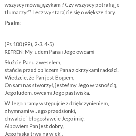
wszyscy mówią językami? Czy wszyscy potrafią je
tłumaczyć? Lecz wy starajcie się o większe dary.
Psalm:
(Ps 100 (99), 2-3. 4-5)
My ludem Pana i Jego owcami
REFREN:
Służcie Panu z weselem,
stańcie przed obliczem Pana z okrzykami radości.
Wiedzcie, że Pan jest Bogiem,
On sam nas stworzył, jesteśmy Jego własnością,
Jego ludem, owcami Jego pastwiska.
W Jego bramy wstępujcie z dziękczynieniem,
z hymnami w Jego przedsionki,
chwalcie i błogosławcie Jego imię.
Albowiem Pan jest dobry,
Jego łaska trwa na wieki,