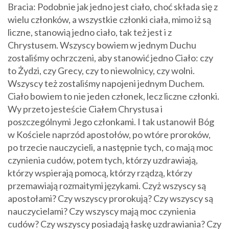
Bracia: Podobnie jak jedno jest ciało, choć składa się z
wielu członków, a wszystkie członki ciała, mimo iż są
liczne, stanowią jedno ciało, tak też jest i z
Chrystusem. Wszyscy bowiem w jednym Duchu
zostaliśmy ochrzczeni, aby stanowić jedno Ciało: czy
to Żydzi, czy Grecy, czy to niewolnicy, czy wolni.
Wszyscy też zostaliśmy napojeni jednym Duchem.
Ciało bowiem to nie jeden członek, lecz liczne członki.
Wy przeto jesteście Ciałem Chrystusa i
poszczególnymi Jego członkami. I tak ustanowił Bóg
w Kościele naprzód apostołów, po wtóre proroków,
po trzecie nauczycieli, a następnie tych, co mają moc
czynienia cudów, potem tych, którzy uzdrawiają,
którzy wspierają pomocą, którzy rządzą, którzy
przemawiają rozmaitymi językami. Czyż wszyscy są
apostołami? Czy wszyscy prorokują? Czy wszyscy są
nauczycielami? Czy wszyscy mają moc czynienia
cudów? Czy wszyscy posiadają łaskę uzdrawiania? Czy