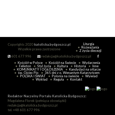
Liturgia
Copyrights 2020
katolicka.bydgoszcz.pl
Rozważania
Wszelkie prawa zastrzeżone
Z życia diecezji
601 677 996
redakcja@katolicka.bydgoszcz.pl
Kościół w Polsce
Kościół na Świecie
Wydarzenia
Felieton
Styl życia
Kultura
Historia
Inne
KOMUNIKATY I OGŁOSZENIA
Kandydaci na ołtarze
św. Ojciec Pio
365 dni z o. Wenantym Katarzyńcem
POLSKA I ŚWIAT
Polonia na świecie
Wywiad
Wykład
Reguła
Kontakt
Redaktor Naczelny Portalu Katolicka Bydgoszcz:
Magdalena Florek (pełniąca obowiązki)
redakcja@katolicka.bydgoszcz.pl
tel. +48 601 677 996