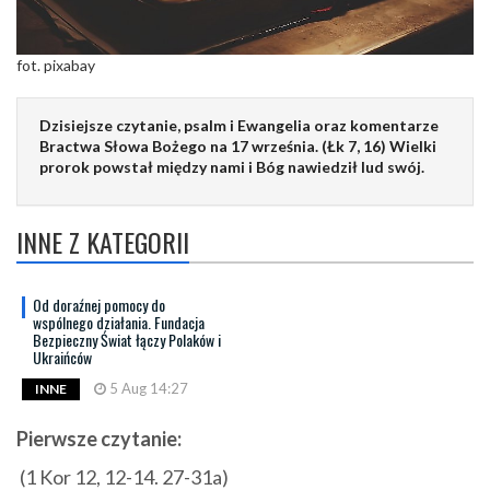
fot. pixabay
Dzisiejsze czytanie, psalm i Ewangelia oraz komentarze
Bractwa Słowa Bożego na 17 września. (Łk 7, 16) Wielki
prorok powstał między nami i Bóg nawiedził lud swój.
INNE Z KATEGORII
Od doraźnej pomocy do
wspólnego działania. Fundacja
Bezpieczny Świat łączy Polaków i
Ukraińców
5 Aug 14:27
INNE
Pierwsze czytanie:
(1 Kor 12, 12-14. 27-31a)