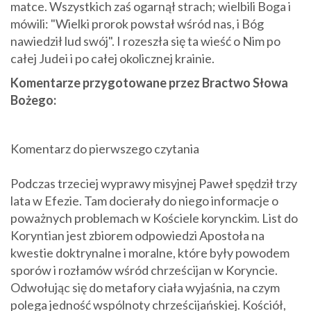
matce. Wszystkich zaś ogarnął strach; wielbili Boga i
mówili: "Wielki prorok powstał wśród nas, i Bóg
nawiedził lud swój". I rozeszła się ta wieść o Nim po
całej Judei i po całej okolicznej krainie.
Komentarze przygotowane przez Bractwo Słowa
Bożego:
Komentarz do pierwszego czytania
Podczas trzeciej wyprawy misyjnej Paweł spędził trzy
lata w Efezie. Tam docierały do niego informacje o
poważnych problemach w Kościele korynckim. List do
Koryntian jest zbiorem odpowiedzi Apostoła na
kwestie doktrynalne i moralne, które były powodem
sporów i rozłamów wśród chrześcijan w Koryncie.
Odwołując się do metafory ciała wyjaśnia, na czym
polega jedność wspólnoty chrześcijańskiej. Kościół,