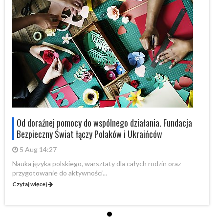
Od doraźnej pomocy do wspólnego działania. Fundacja
Bezpieczny Świat łączy Polaków i Ukraińców
5 Aug 14:27
Nauka języka polskiego, warsztaty dla całych rodzin oraz
Na
przygotowanie do aktywności...
pr
Czytaj więcej
Cz