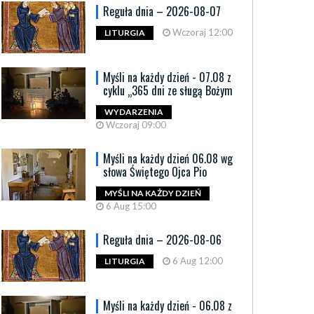
Reguła dnia – 2026-08-07
Wczoraj 12:00
LITURGIA
Myśli na każdy dzień - 07.08 z
cyklu „365 dni ze sługą Bożym
WYDARZENIA
Wczoraj 09:00
Myśli na każdy dzień 06.08 wg
słowa Świętego Ojca Pio
MYŚLI NA KAŻDY DZIEŃ
6 Aug 15:00
Reguła dnia – 2026-08-06
6 Aug 12:00
LITURGIA
Myśli na każdy dzień - 06.08 z