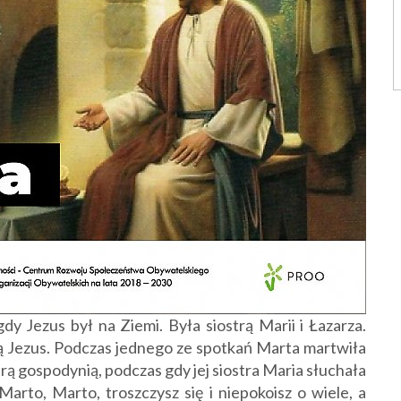
gdy Jezus był na Ziemi. Była siostrą Marii i Łazarza.
ją Jezus. Podczas jednego ze spotkań Marta martwiła
brą gospodynią, podczas gdy jej siostra Maria słuchała
arto, Marto, troszczysz się i niepokoisz o wiele, a