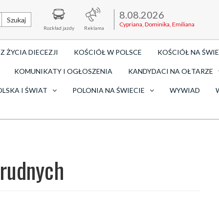
8.08.2026
Szukaj
Cypriana, Dominika, Emiliana
Rozkład jazdy
Reklama
Z ŻYCIA DIECEZJI
KOŚCIÓŁ W POLSCE
KOŚCIÓŁ NA ŚWIE
KOMUNIKATY I OGŁOSZENIA
KANDYDACI NA OŁTARZE
OLSKA I ŚWIAT
POLONIA NA ŚWIECIE
WYWIAD
trudnych