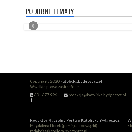
PODOBNE TEMATY
Copyrights 2020
katolicka.bydgoszcz.pl
Wszelkie prawa zastrzeżone
601 677 996
redakcja@katolicka.bydgoszcz.pl
Redaktor Naczelny Portalu Katolicka Bydgoszcz:
Wy
Magdalena Florek (pełniąca obowiązki)
St
redakcja@katolicka.bydgoszcz.pl
ul