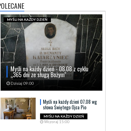
POLECANE
MYŚLI NA KAŻDY DZIEŃ
Myśli na każdy dzień - 08.08 z cyklu
„365 dni ze sługą Bożym"
Dzisiaj 09:00
Myśli na każdy dzień 07.08 wg
słowa Świętego Ojca Pio
MYŚLI NA KAŻDY DZIEŃ
Wczoraj 15:00