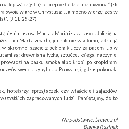
 najlepszą cząstkę, której nie będzie pozbawiona.” (Łk
ała swoją wiarę w Chrystusa: „Ja mocno wierzę, żeś ty
at”. (J 11, 25-27)
pieniu Jezusa Marta z Marią i Łazarzem udali się na
oże. Tam Marta zmarła, jednak nie wiadomo, gdzie ją
 w skromnej szacie z pękiem kluczy za pasem lub w
utami są: drewniana łyżka, sztućce, księga, naczynie,
 prowadzi na pasku smoka albo kropi go kropidłem,
rodzeństwem przybyła do Prowansji, gdzie pokonała
 hotelarzy, sprzątaczek czy właścicieli zajazdów.
wszystkich zapracowanych ludzi. Pamiętajmy, że to
Na podstawie: brewirz.pl
Blanka Rusinek