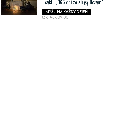
cyklu „365 dni ze sługą Bożym"
MYŚLI NA KAŻDY DZIEŃ
6 Aug 09:00