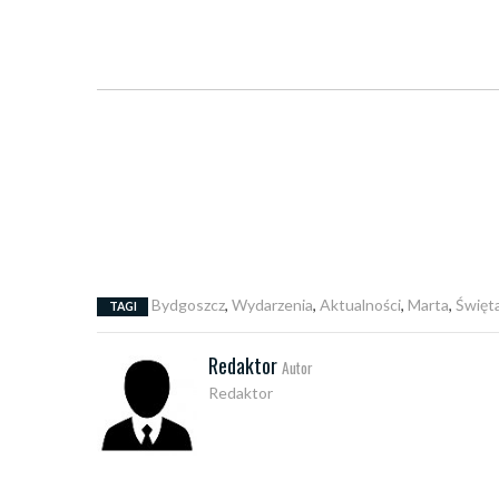
Bydgoszcz
,
Wydarzenia
,
Aktualności
,
Marta
,
Święt
TAGI
Redaktor
Autor
Redaktor