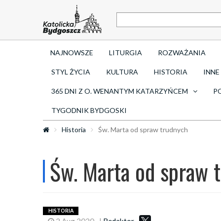
NAJNOWSZE
LITURGIA
ROZWAŻANIA
STYL ŻYCIA
KULTURA
HISTORIA
INNE
365 DNI Z O. WENANTYM KATARZYŃCEM
P
TYGODNIK BYDGOSKI
Historia
Św. Marta od spraw trudnych
Św. Marta od spraw 
HISTORIA
2 Aug 2020
|
Redaktor