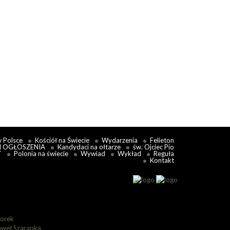
w Polsce
Kościół na Świecie
Wydarzenia
Felieton
I OGŁOSZENIA
Kandydaci na ołtarze
św. Ojciec Pio
T
Polonia na świecie
Wywiad
Wykład
Reguła
Kontakt
lorek
aweł Szarapka