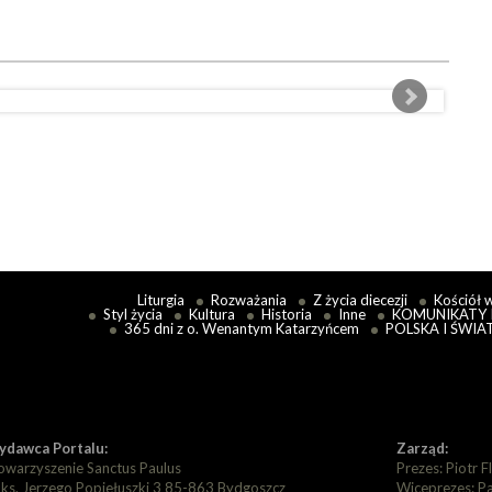
Liturgia
Rozważania
Z życia diecezji
Kościół 
Styl życia
Kultura
Historia
Inne
KOMUNIKATY 
365 dni z o. Wenantym Katarzyńcem
POLSKA I ŚWIA
dawca Portalu:
Zarząd:
owarzyszenie Sanctus Paulus
Prezes: Piotr F
. ks. Jerzego Popiełuszki 3 85-863 Bydgoszcz
Wiceprezes: P