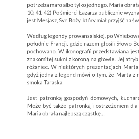
potrzeba mało albo tylko jednego. Maria obrała
10, 41-42) Po śmierci Łazarza publicznie wyzn
jest Mesjasz, Syn Boży, który miał przyjść na świ
Według legendy prowansalskiej, po Wniebowstą
południe Francji, gdzie razem głosili Słowo B
pochowano. W ikonografii przedstawiana jest
znakomitej sukni z koroną na głowie. Jej atryb
różaniec. W niektórych prezentacjach Marta
gdyż jedna z legend mówi o tym, że Marta z 
smoka Taraska.
Jest patronką gospodyń domowych, kucharek,
Może być także patronką i ostrzeżeniem dla 
Maria obrała najlepszą cząstkę…