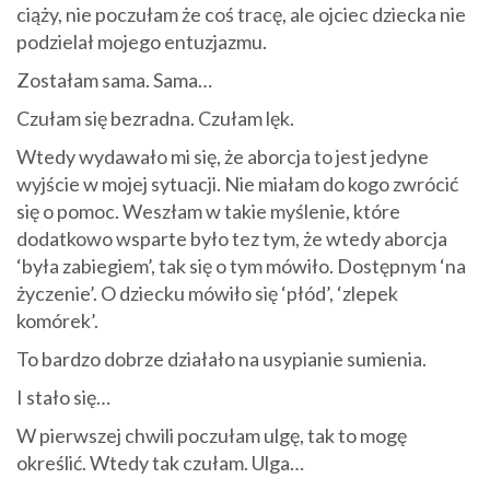
ciąży, nie poczułam że coś tracę, ale ojciec dziecka nie
podzielał mojego entuzjazmu.
Zostałam sama. Sama…
Czułam się bezradna. Czułam lęk.
Wtedy wydawało mi się, że aborcja to jest jedyne
wyjście w mojej sytuacji. Nie miałam do kogo zwrócić
się o pomoc. Weszłam w takie myślenie, które
dodatkowo wsparte było tez tym, że wtedy aborcja
‘była zabiegiem’, tak się o tym mówiło. Dostępnym ‘na
życzenie’. O dziecku mówiło się ‘płód’, ‘zlepek
komórek’.
To bardzo dobrze działało na usypianie sumienia.
I stało się…
W pierwszej chwili poczułam ulgę, tak to mogę
określić. Wtedy tak czułam. Ulga…