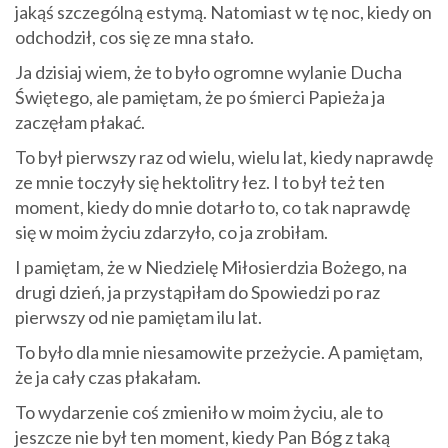
jakąś szczególną estymą. Natomiast w tę noc, kiedy on
odchodził, cos się ze mna stało.
Ja dzisiaj wiem, że to było ogromne wylanie Ducha
Świętego, ale pamiętam, że po śmierci Papieża ja
zaczęłam płakać.
To był pierwszy raz od wielu, wielu lat, kiedy naprawdę
ze mnie toczyły się hektolitry łez. I to był też ten
moment, kiedy do mnie dotarło to, co tak naprawdę
się w moim życiu zdarzyło, co ja zrobiłam.
I pamiętam, że w Niedzielę Miłosierdzia Bożego, na
drugi dzień, ja przystąpiłam do Spowiedzi po raz
pierwszy od nie pamiętam ilu lat.
To było dla mnie niesamowite przeżycie. A pamiętam,
że ja cały czas płakałam.
To wydarzenie coś zmieniło w moim życiu, ale to
jeszcze nie był ten moment, kiedy Pan Bóg z taką