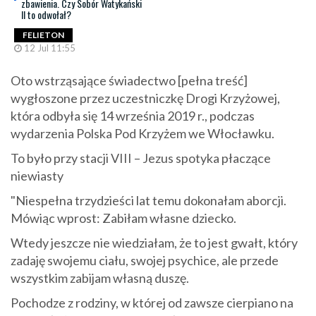
zbawienia. Czy Sobór Watykański
II to odwołał?
FELIETON
12 Jul 11:55
Oto wstrząsające świadectwo [pełna treść]
wygłoszone przez uczestniczkę Drogi Krzyżowej,
która odbyła się 14 września 2019 r., podczas
wydarzenia Polska Pod Krzyżem we Włocławku.
To było przy stacji VIII – Jezus spotyka płaczące
niewiasty
"Niespełna trzydzieści lat temu dokonałam aborcji.
Mówiąc wprost: Zabiłam własne dziecko.
Wtedy jeszcze nie wiedziałam, że to jest gwałt, który
zadaję swojemu ciału, swojej psychice, ale przede
wszystkim zabijam własną duszę.
Pochodze z rodziny, w której od zawsze cierpiano na