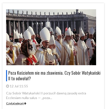
i
Poza Kościołem nie ma zbawienia. Czy Sobór Watykański
II to odwołał?
12 Jul 11:55
Czy Sobór Watykański II porzucił dawną zasadę extra
Cz
Ecclesiam nulla salus — „poza...
Ec
Czytaj więcej
Cz