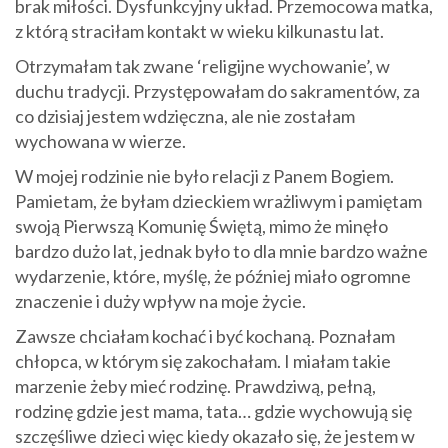
brak miłości. Dysfunkcyjny układ. Przemocowa matka,
z którą straciłam kontakt w wieku kilkunastu lat.
Otrzymałam tak zwane ‘religijne wychowanie’, w
duchu tradycji. Przystępowałam do sakramentów, za
co dzisiaj jestem wdzięczna, ale nie zostałam
wychowana w wierze.
W mojej rodzinie nie było relacji z Panem Bogiem.
Pamietam, że byłam dzieckiem wrażliwym i pamiętam
swoją Pierwszą Komunię Świętą, mimo że minęło
bardzo dużo lat, jednak było to dla mnie bardzo ważne
wydarzenie, które, myślę, że później miało ogromne
znaczenie i duży wpływ na moje życie.
Zawsze chciałam kochać i być kochaną. Poznałam
chłopca, w którym się zakochałam. I miałam takie
marzenie żeby mieć rodzinę. Prawdziwą, pełną,
rodzinę gdzie jest mama, tata… gdzie wychowują się
szczęśliwe dzieci więc kiedy okazało się, że jestem w