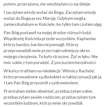
potem, przerażona, nie wiedziałam co się dzieje.
I zaczęłam wtedy wołać do Boga. Zaczęłam wtedy
wołać do Boga przez Maryję. Gdybym mogła,
zamieszkałabym w Kościele, bo tylko tam czułam ulgę.
Pan Bóg postawił na mojej drodze różnych ludzi.
Wspólnotę Kościoła przede wszystkim. Kapłanów,
którzy bardzo, bardzo mi pomogli. Którzy
przeprowadzili mnie przez najtrudniejszy okres
mojego cierpienia. To było straszne. Żyć w lęku. Nie
móc sobie z tym poradzić. Z poczuciem bezsilności.
W końcu trafiłam na rekolekcje ‘Winnicy Rachela’,
które prowadzone są dla kobiet w takiej sytuacji jak ja.
I tam Pan Bóg przyszedł z uzdrowieniem.
Przestałam siebie obwiniać, przebaczyłam sobie,
przebaczyłam swoim rodzicom, przebaczyłam tym
wszystkim ludziom, którzy mnie skrzywdzili.