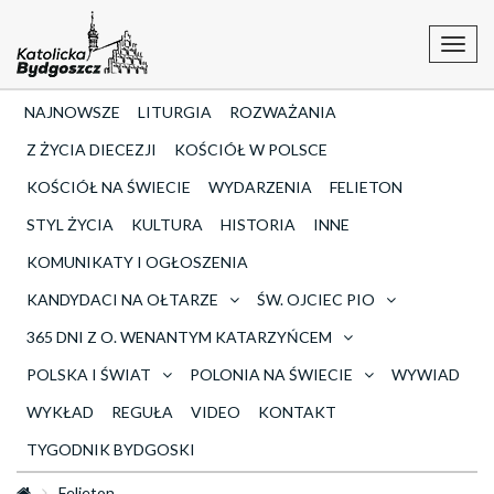
Toggl
navig
NAJNOWSZE
LITURGIA
ROZWAŻANIA
Z ŻYCIA DIECEZJI
KOŚCIÓŁ W POLSCE
KOŚCIÓŁ NA ŚWIECIE
WYDARZENIA
FELIETON
STYL ŻYCIA
KULTURA
HISTORIA
INNE
KOMUNIKATY I OGŁOSZENIA
KANDYDACI NA OŁTARZE
ŚW. OJCIEC PIO
365 DNI Z O. WENANTYM KATARZYŃCEM
POLSKA I ŚWIAT
POLONIA NA ŚWIECIE
WYWIAD
WYKŁAD
REGUŁA
VIDEO
KONTAKT
TYGODNIK BYDGOSKI
Felieton