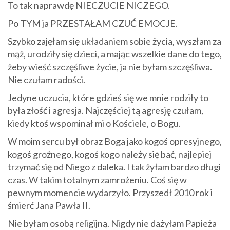
To tak naprawdę NIECZUCIE NICZEGO.
Po TYM ja PRZESTAŁAM CZUĆ EMOCJE.
Szybko zajęłam się układaniem sobie życia, wyszłam za
mąż, urodziły się dzieci, a mając wszelkie dane do tego,
żeby wieść szczęśliwe życie, ja nie byłam szczęśliwa.
Nie czułam radości.
Jedyne uczucia, które gdzieś się we mnie rodziły to
była złość i agresja. Najczęściej tą agresję czułam,
kiedy ktoś wspominał mi o Kościele, o Bogu.
W moim sercu był obraz Boga jako kogoś opresyjnego,
kogoś groźnego, kogoś kogo należy się bać, najlepiej
trzymać się od Niego z daleka. I tak żyłam bardzo długi
czas. W takim totalnym zamrożeniu. Coś się w
pewnym momencie wydarzyło. Przyszedł 2010 rok i
śmierć Jana Pawła II.
Nie byłam osobą religijną. Nigdy nie dażyłam Papieża