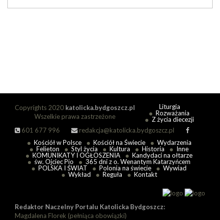
Liturgia
Copyrights 2020
katolicka.bydgoszcz.pl
Rozważania
Wszelkie prawa zastrzeżone
Z życia diecezji
601 677 996
redakcja@katolicka.bydgoszcz.pl
Kościół w Polsce
Kościół na Świecie
Wydarzenia
Felieton
Styl życia
Kultura
Historia
Inne
KOMUNIKATY I OGŁOSZENIA
Kandydaci na ołtarze
św. Ojciec Pio
365 dni z o. Wenantym Katarzyńcem
POLSKA I ŚWIAT
Polonia na świecie
Wywiad
Wykład
Reguła
Kontakt
Redaktor Naczelny Portalu Katolicka Bydgoszcz:
Magdalena Florek (pełniąca obowiązki)