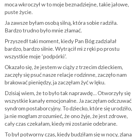
moca wkroczył w to moje beznadziejne, takie jałowe,
puste życie.
Ja zawsze byłam osobą silną, która sobie radziła.
Bardzo trudno było mnie złamać.
Przyszedł taki moment, kiedy Pan Bóg zadziałał
bardzo, bardzo silnie. Wytrącił mi z ręki po prostu
wszystkie moje ‘podpórki’.
Okazało się, że jestem w ciąży z trzecim dzieckiem,
zaczęły się psuć nasze relacje rodzinne, zaczęło nam
brakować pieniędzy, ja zaczęłam żyć w lęku.
Dzisiaj wiem, że to było tak naprawdę… Otworzyły się
wszystkie kanały emocjonalne. Ja zaczęłam odczuwać
syndrom postaborcyjny. To dziecko, które się urodziło,
ja nie mogłam zrozumieć, że ono żyje, że jest zdrowe,
cały czas czekałam, kiedy mi zostanie odebrane.
To był potworny czas, kiedy budziłam się w nocy, zlana