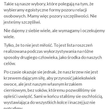
Takie są nasze wybory, które polegają na tym, że
wybieramy egoistyczne formy pozoru relacji
osobowych. Mamy więc pozory szczęśliwości. Nie
jesteśmy szczęśliwi.
Nie dajemy z siebie wiele, ale wymagamy i oczekujemy
wiele.
Tylko, że to nie jest miłość. To jest lista roszczeń
realizowana podczas wykorzystywania na różne
sposoby drugiego człowieka, jako środka do naszych
celów.
Po czasie okazuje sie jednak, że nasz krzew nie jest
krzewem dającym siłę, aby przynosić jakiekolwiek
owoce, ale jest naszym własnym krzakiem
cierniowym, bez soków, któremu pozwoliliśmy sie
opleść i uwięzić. Sami w końcu staliśmy sie oschłością,
wystawiająca do wszystkich kolce i inaczej juz nie
potrafimy.