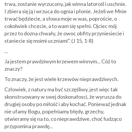
trwa, zostanie wyrzucony, jak winna latorośl i uschnie.
I zbiera się ją i wrzuca do ognia i płonie. Jeżeli we Mnie
trwać będziecie, a słowa moje w was, poproście, o
cokolwiek chcecie, a to wam się spełni. Ojciec mój
przez to dozna chwały, że owoc obfity przyniesiecie i
staniecie się moimi uczniami”. (J 15, 1-8)
...
Ja jestem prawdziwym krzewem winnym... Cóż to
znaczy?
To znaczy, że jest wiele krzewów nieprawdziwych.
Człowiek, z natury ma być szczęśliwy, jest więc tak
skonstruowany w swej doskonałosci, że wyrusza do
drugiej osoby po miłość i aby kochać. Ponieważ jednak
nie ufamy Bogu, popełniamy błędy, grzechy,
otwieramy się na to, co nieprawdziwe, choć łudząco
przypomina prawdę...