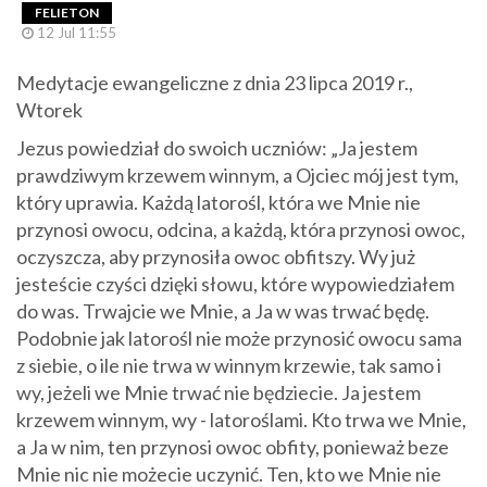
FELIETON
12 Jul 11:55
Medytacje ewangeliczne z dnia 23 lipca 2019 r.,
Wtorek
Jezus powiedział do swoich uczniów: „Ja jestem
prawdziwym krzewem winnym, a Ojciec mój jest tym,
który uprawia. Każdą latorośl, która we Mnie nie
przynosi owocu, odcina, a każdą, która przynosi owoc,
oczyszcza, aby przynosiła owoc obfitszy. Wy już
jesteście czyści dzięki słowu, które wypowiedziałem
do was. Trwajcie we Mnie, a Ja w was trwać będę.
Podobnie jak latorośl nie może przynosić owocu sama
z siebie, o ile nie trwa w winnym krzewie, tak samo i
wy, jeżeli we Mnie trwać nie będziecie. Ja jestem
krzewem winnym, wy - latoroślami. Kto trwa we Mnie,
a Ja w nim, ten przynosi owoc obfity, ponieważ beze
Mnie nic nie możecie uczynić. Ten, kto we Mnie nie