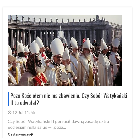
i
Poza Kościołem nie ma zbawienia. Czy Sobór Watykański
II to odwołał?
12 Jul 11:55
Czy Sobór Watykański II porzucił dawną zasadę extra
Cz
Ecclesiam nulla salus — „poza...
Ec
Czytaj więcej
Cz