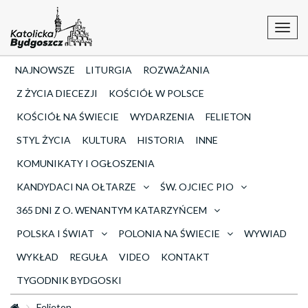
Toggl
navig
NAJNOWSZE
LITURGIA
ROZWAŻANIA
Z ŻYCIA DIECEZJI
KOŚCIÓŁ W POLSCE
KOŚCIÓŁ NA ŚWIECIE
WYDARZENIA
FELIETON
STYL ŻYCIA
KULTURA
HISTORIA
INNE
KOMUNIKATY I OGŁOSZENIA
KANDYDACI NA OŁTARZE
ŚW. OJCIEC PIO
365 DNI Z O. WENANTYM KATARZYŃCEM
POLSKA I ŚWIAT
POLONIA NA ŚWIECIE
WYWIAD
WYKŁAD
REGUŁA
VIDEO
KONTAKT
TYGODNIK BYDGOSKI
Felieton