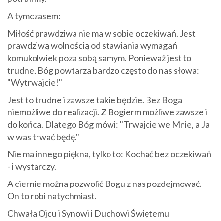
A tymczasem:
Miłość prawdziwa nie ma w sobie oczekiwań. Jest
prawdziwą wolnością od stawiania wymagań
komukolwiek poza sobą samym. Ponieważ jest to
trudne, Bóg powtarza bardzo często do nas słowa:
"Wytrwajcie!"
Jest to trudne i zawsze takie będzie. Bez Boga
niemożliwe do realizacji. Z Bogierm możliwe zawsze i
do końca. Dlatego Bóg mówi: "Trwajcie we Mnie, a Ja
w was trwać będę."
Nie ma innego piękna, tylko to: Kochać bez oczekiwań
- i wystarczy.
A ciernie można pozwolić Bogu z nas pozdejmować.
On to robi natychmiast.
Chwała Ojcu i Synowi i Duchowi Świętemu