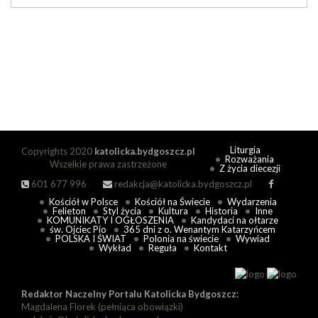
Liturgia
Copyrights 2020
katolicka.bydgoszcz.pl
Rozważania
Wszelkie prawa zastrzeżone
Z życia diecezji
601 677 996
redakcja@katolicka.bydgoszcz.pl
Kościół w Polsce
Kościół na Świecie
Wydarzenia
Felieton
Styl życia
Kultura
Historia
Inne
KOMUNIKATY I OGŁOSZENIA
Kandydaci na ołtarze
św. Ojciec Pio
365 dni z o. Wenantym Katarzyńcem
POLSKA I ŚWIAT
Polonia na świecie
Wywiad
Wykład
Reguła
Kontakt
Redaktor Naczelny Portalu Katolicka Bydgoszcz:
Magdalena Florek (pełniąca obowiązki)