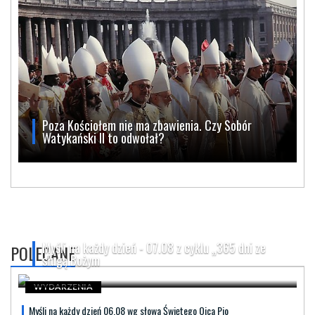
Poza Kościołem nie ma zbawienia. Czy Sobór
Watykański II to odwołał?
Myśli na każdy dzień - 07.08 z cyklu „365 dni ze
POLECANE
sługą Bożym
WYDARZENIA
Myśli na każdy dzień 06.08 wg słowa Świętego Ojca Pio