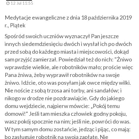
12 Jul 11:55
Medytacje ewangeliczne z dnia 18 października 2019
r., Piątek
Spośród swoich uczniów wyznaczył Pan jeszcze
innych siedemdziesięciu dwóch i wysłał ich po dwóch
przed sobą do każdego miasta i miejscowości, dokąd
sam przyjść zamierzał. Powiedział też do nich: "Żniwo
wprawdzie wielkie, ale robotników mało; proście więc
Pana żniwa, żeby wyprawił robotników na swoje
żniwo. Idźcie, oto was posyłam jak owce między wilki.
Nie noście z sobą trzosa ani torby, ani sandałów; i
nikogo w drodze nie pozdrawiajcie. Gdy do jakiego
domu wejdziecie, najpierw mówcie: „Pokój temu
domowi!” Jeśli tam mieszka człowiek godny pokoju,
wasz pokój spocznie na nim; jeśli nie, powróci do was.
W tym samym domu zostańcie, jedząc i pijąc, co mają:
bo zasługuje robotnik na swoją zapłatę. Nie