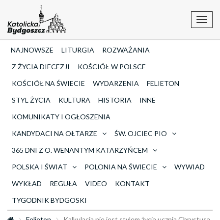
Toggl
navig
NAJNOWSZE
LITURGIA
ROZWAŻANIA
Z ŻYCIA DIECEZJI
KOŚCIÓŁ W POLSCE
KOŚCIÓŁ NA ŚWIECIE
WYDARZENIA
FELIETON
STYL ŻYCIA
KULTURA
HISTORIA
INNE
KOMUNIKATY I OGŁOSZENIA
KANDYDACI NA OŁTARZE
ŚW. OJCIEC PIO
365 DNI Z O. WENANTYM KATARZYŃCEM
POLSKA I ŚWIAT
POLONIA NA ŚWIECIE
WYWIAD
WYKŁAD
REGUŁA
VIDEO
KONTAKT
TYGODNIK BYDGOSKI
Felieton
Kalkulacja nie jest stylem życia ucznia Chrystusa