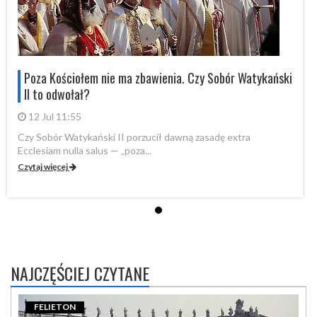
i
Poza Kościołem nie ma zbawienia. Czy Sobór Watykański
II to odwołał?
12 Jul 11:55
Czy Sobór Watykański II porzucił dawną zasadę extra
Cz
Ecclesiam nulla salus — „poza...
Ec
Czytaj więcej
Cz
NAJCZĘŚCIEJ CZYTANE
FELIETON