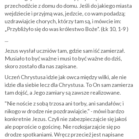
przechodźcie z domu do domu. Jeśli do jakiego miasta
wejdziecie i przyjmą was, jedzcie, co wam podadzą;
uzdrawiajcie chorych, którzy tam są, i mówcie im:
„Przybliżyło się do was królestwo Boże”. (Łk 10, 1-9 )
...
Jezus wysłał uczniów tam, gdzie sam iść zamierzał.
Musiało to być ważne i musi to być ważne do dziś,
skoro zostało dla nas zapisane.
Uczeń Chrystusa idzie jak owca między wilki, ale nie
idzie dla siebie lecz dla Chrystusa. To On sam zamierza
tam dojść, a Jego zamiary są zawsze realizowane.
"Nie noście z sobą trzosa ani torby, ani sandałów; i
nikogo w drodze nie pozdrawiajcie." - mówi bardzo
konkretnie Jezus. Czyli nie zabezpieczajcie się jakoś
ale poproście o gościnę. Nie rozkojarzajcie się po
drodze spotkaniami. Wręcz przecież jest napisane