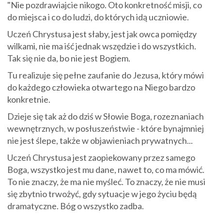
"Nie pozdrawiajcie nikogo. Oto konkretność misji, co
do miejsca i co do ludzi, do których idą uczniowie.
Uczeń Chrystusa jest słaby, jest jak owca pomiędzy
wilkami, nie ma iść jednak wszędzie i do wszystkich.
Tak się nie da, bo nie jest Bogiem.
Tu realizuje się pełne zaufanie do Jezusa, który mówi
do każdego człowieka otwartego na Niego bardzo
konkretnie.
Dzieje się tak aż do dziś w Słowie Boga, rozeznaniach
wewnętrznych, w posłuszeństwie - które bynajmniej
nie jest ślepe, także w objawieniach prywatnych...
Uczeń Chrystusa jest zaopiekowany przez samego
Boga, wszystko jest mu dane, nawet to, co ma mówić.
To nie znaczy, że ma nie myśleć. To znaczy, że nie musi
się zbytnio trwożyć, gdy sytuacje w jego życiu będą
dramatyczne. Bóg o wszystko zadba.