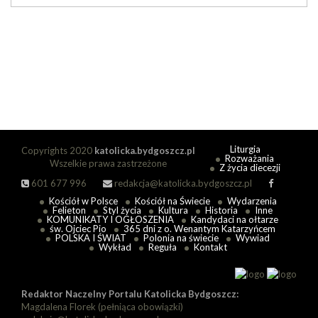
Liturgia
Copyrights 2020
katolicka.bydgoszcz.pl
Rozważania
Wszelkie prawa zastrzeżone
Z życia diecezji
601 677 996
redakcja@katolicka.bydgoszcz.pl
Kościół w Polsce
Kościół na Świecie
Wydarzenia
Felieton
Styl życia
Kultura
Historia
Inne
KOMUNIKATY I OGŁOSZENIA
Kandydaci na ołtarze
św. Ojciec Pio
365 dni z o. Wenantym Katarzyńcem
POLSKA I ŚWIAT
Polonia na świecie
Wywiad
Wykład
Reguła
Kontakt
Redaktor Naczelny Portalu Katolicka Bydgoszcz:
Magdalena Florek (pełniąca obowiązki)