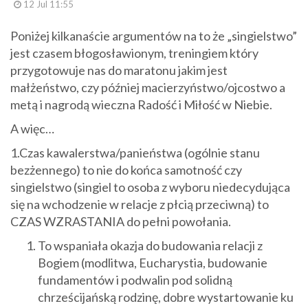
12 Jul 11:55
Poniżej kilkanaście argumentów na to że „singielstwo”
jest czasem błogosławionym, treningiem który
przygotowuje nas do maratonu jakim jest
małżeństwo, czy później macierzyństwo/ojcostwo a
metą i nagrodą wieczna Radość i Miłość w Niebie.
A więc…
1.Czas kawalerstwa/panieństwa (ogólnie stanu
bezżennego) to nie do końca samotność czy
singielstwo (singiel to osoba z wyboru niedecydująca
się na wchodzenie w relacje z płcią przeciwną) to
CZAS WZRASTANIA do pełni powołania.
To wspaniała okazja do budowania relacji z
Bogiem (modlitwa, Eucharystia, budowanie
fundamentów i podwalin pod solidną
chrześcijańską rodzinę, dobre wystartowanie ku