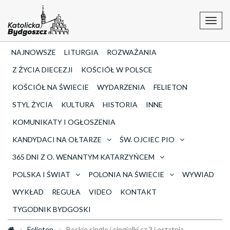
Toggl
navig
NAJNOWSZE
LITURGIA
ROZWAŻANIA
Z ŻYCIA DIECEZJI
KOŚCIÓŁ W POLSCE
KOŚCIÓŁ NA ŚWIECIE
WYDARZENIA
FELIETON
STYL ŻYCIA
KULTURA
HISTORIA
INNE
KOMUNIKATY I OGŁOSZENIA
KANDYDACI NA OŁTARZE
ŚW. OJCIEC PIO
365 DNI Z O. WENANTYM KATARZYŃCEM
POLSKA I ŚWIAT
POLONIA NA ŚWIECIE
WYWIAD
WYKŁAD
REGUŁA
VIDEO
KONTAKT
TYGODNIK BYDGOSKI
Felieton
Boskie single i singielki cz.3 i ostatnia.