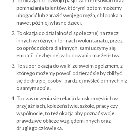
To okazja do rozwoju pasji i zainteresowań oraz
pomnażania talentów, którymi potem możemy
ubogacić lub zarazić swojego męża, chłopaka a
nawet później własne dzieci.
To okazja do działalności społecznej na rzecz
innych w różnych formach wolontariatu, przez
co oprócz dobra dla innych, sami uczymy się
empatii niezbędnej w budowaniu małżeństwa.
To super okazja do walki ze swoim egoizmem, z
którego możemy powoli odzierać się by zbliżyć
się do drugiej osoby i bardziej myśleć o innych niż
o samym sobie.
To czas uczenia się relacji damsko-męskich w
przyjaźniach, koleżeństwie, szkole, pracy czy
wspólnocie, to też okazja aby poznać swoje
prawdziwe oblicze względem innych oraz
drugiego człowieka.