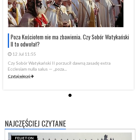
i
Poza Kościołem nie ma zbawienia. Czy Sobór Watykański
II to odwołał?
12 Jul 11:55
Czy Sobór Watykański II porzucił dawną zasadę extra
Cz
Ecclesiam nulla salus — „poza...
Ec
Czytaj więcej
Cz
NAJCZĘŚCIEJ CZYTANE
FELIETON