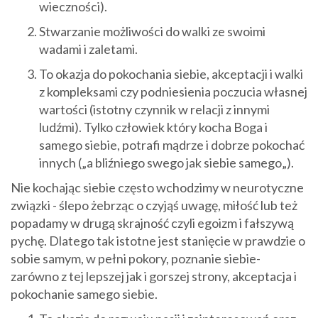
wieczności).
Stwarzanie możliwości do walki ze swoimi
wadami i zaletami.
To okazja do pokochania siebie, akceptacji i walki
z kompleksami czy podniesienia poczucia własnej
wartości (istotny czynnik w relacji z innymi
ludźmi). Tylko człowiek który kocha Boga i
samego siebie, potrafi mądrze i dobrze pokochać
innych („a bliźniego swego jak siebie samego„).
Nie kochając siebie często wchodzimy w neurotyczne
związki - ślepo żebrząc o czyjąś uwagę, miłość lub też
popadamy w drugą skrajność czyli egoizm i fałszywą
pychę. Dlatego tak istotne jest stanięcie w prawdzie o
sobie samym, w pełni pokory, poznanie siebie-
zarówno z tej lepszej jak i gorszej strony, akceptacja i
pokochanie samego siebie.