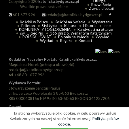
Liturgia
Copyrights 2020
katolicka.bydgoszcz.pl
Rozważania
Wszelkie prawa zastrzeżone
Z życia diecezji
601 677 996
redakcja@katolicka.bydgoszcz.pl
Kościół w Polsce
Kościół na Świecie
Wydarzenia
Felieton
Styl życia
Kultura
Historia
Inne
KOMUNIKATY I OGŁOSZENIA
Kandydaci na ołtarze
św. Ojciec Pio
365 dni z o. Wenantym Katarzyńcem
POLSKA I ŚWIAT
Polonia na świecie
Wywiad
Wykład
Reguła
Kontakt
Redaktor Naczelny Portalu Katolicka Bydgoszcz:
Magdalena Florek (pełniąca obowiązki)
redakcja@katolicka.bydgoszcz.pl
tel. +48 601 677 996
Wydawca Portalu:
Stowarzyszenie Sanctus Paulus
ul. ks. Jerzego Popiełuszki 3 85-863 Bydgoszcz
KRS 0000408166 NIP 953-263-50-63 REGON 341237206
Zarząd:
Prezes: Piotr Florek
Ta strona wykorzystuje pliki cookie, w celu poprawy usług
Wiceprezes: Paweł Szarapka
świadczonych na naszej stronie internetowej.
Polityka plików
Wiceprezes: Michał Jędryka
cookie
.