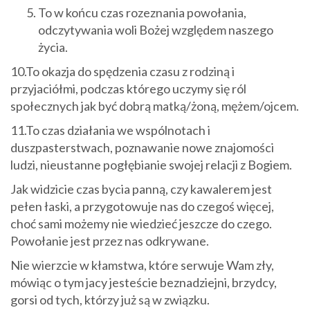
To w końcu czas rozeznania powołania,
odczytywania woli Bożej względem naszego
życia.
10.To okazja do spędzenia czasu z rodziną i
przyjaciółmi, podczas którego uczymy się ról
społecznych jak być dobrą matką/żoną, mężem/ojcem.
11.To czas działania we wspólnotach i
duszpasterstwach, poznawanie nowe znajomości
ludzi, nieustanne pogłębianie swojej relacji z Bogiem.
Jak widzicie czas bycia panną, czy kawalerem jest
pełen łaski, a przygotowuje nas do czegoś więcej,
choć sami możemy nie wiedzieć jeszcze do czego.
Powołanie jest przez nas odkrywane.
Nie wierzcie w kłamstwa, które serwuje Wam zły,
mówiąc o tym jacy jesteście beznadziejni, brzydcy,
gorsi od tych, którzy już są w związku.