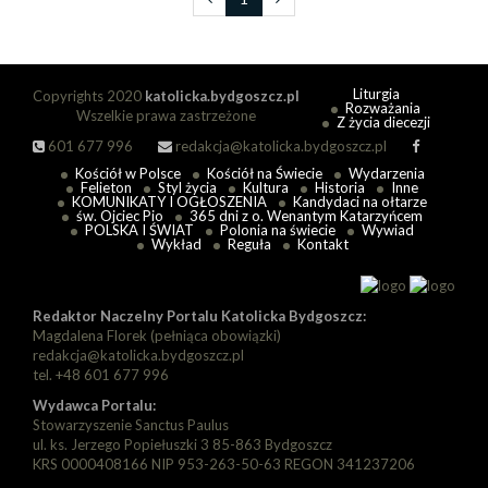
Liturgia
Copyrights 2020
katolicka.bydgoszcz.pl
Rozważania
Wszelkie prawa zastrzeżone
Z życia diecezji
601 677 996
redakcja@katolicka.bydgoszcz.pl
Kościół w Polsce
Kościół na Świecie
Wydarzenia
Felieton
Styl życia
Kultura
Historia
Inne
KOMUNIKATY I OGŁOSZENIA
Kandydaci na ołtarze
św. Ojciec Pio
365 dni z o. Wenantym Katarzyńcem
POLSKA I ŚWIAT
Polonia na świecie
Wywiad
Wykład
Reguła
Kontakt
Redaktor Naczelny Portalu Katolicka Bydgoszcz:
Magdalena Florek (pełniąca obowiązki)
redakcja@katolicka.bydgoszcz.pl
tel. +48 601 677 996
Wydawca Portalu:
Stowarzyszenie Sanctus Paulus
ul. ks. Jerzego Popiełuszki 3 85-863 Bydgoszcz
KRS 0000408166 NIP 953-263-50-63 REGON 341237206