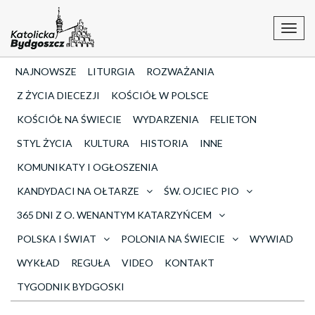
Toggl
navig
NAJNOWSZE
LITURGIA
ROZWAŻANIA
Z ŻYCIA DIECEZJI
KOŚCIÓŁ W POLSCE
KOŚCIÓŁ NA ŚWIECIE
WYDARZENIA
FELIETON
STYL ŻYCIA
KULTURA
HISTORIA
INNE
KOMUNIKATY I OGŁOSZENIA
KANDYDACI NA OŁTARZE
ŚW. OJCIEC PIO
365 DNI Z O. WENANTYM KATARZYŃCEM
POLSKA I ŚWIAT
POLONIA NA ŚWIECIE
WYWIAD
WYKŁAD
REGUŁA
VIDEO
KONTAKT
TYGODNIK BYDGOSKI