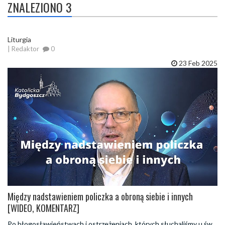
ZNALEZIONO 3
Liturgia
| Redaktor
0
23 Feb 2025
Między nadstawieniem policzka a obroną siebie i innych
[WIDEO, KOMENTARZ]
Po błogosławieństwach i ostrzeżeniach, których słuchaliśmy u św.