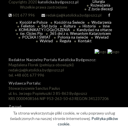
Liturgia
Copyrights 2020
katolicka.bydgoszcz.pl
Rozważania
Wszelkie prawa zastrzeżone
Z życia diecezji
601 677 996
redakcja@katolicka.bydgoszcz.pl
Kościół w Polsce
Kościół na Świecie
Wydarzenia
Felieton
Styl życia
Kultura
Historia
Inne
KOMUNIKATY I OGŁOSZENIA
Kandydaci na ołtarze
św. Ojciec Pio
365 dni z o. Wenantym Katarzyńcem
POLSKA I ŚWIAT
Polonia na świecie
Wywiad
Wykład
Reguła
Kontakt
Redaktor Naczelny Portalu Katolicka Bydgoszcz:
Magdalena Florek (pełniąca obowiązki)
redakcja@katolicka.bydgoszcz.pl
tel. +48 601 677 996
Wydawca Portalu:
Stowarzyszenie Sanctus Paulus
ul. ks. Jerzego Popiełuszki 3 85-863 Bydgoszcz
KRS 0000408166 NIP 953-263-50-63 REGON 341237206
Zarząd:
Prezes: Piotr Florek
Ta strona wykorzystuje pliki cookie, w celu poprawy usług
Wiceprezes: Paweł Szarapka
świadczonych na naszej stronie internetowej.
Polityka plików
Wiceprezes: Michał Jędryka
cookie
.