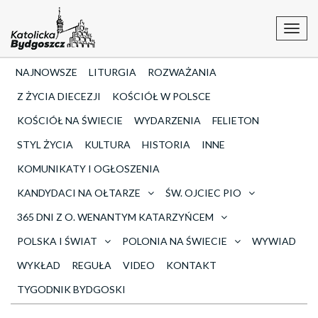
Toggl
navig
NAJNOWSZE
LITURGIA
ROZWAŻANIA
Z ŻYCIA DIECEZJI
KOŚCIÓŁ W POLSCE
KOŚCIÓŁ NA ŚWIECIE
WYDARZENIA
FELIETON
STYL ŻYCIA
KULTURA
HISTORIA
INNE
KOMUNIKATY I OGŁOSZENIA
KANDYDACI NA OŁTARZE
ŚW. OJCIEC PIO
365 DNI Z O. WENANTYM KATARZYŃCEM
POLSKA I ŚWIAT
POLONIA NA ŚWIECIE
WYWIAD
WYKŁAD
REGUŁA
VIDEO
KONTAKT
TYGODNIK BYDGOSKI