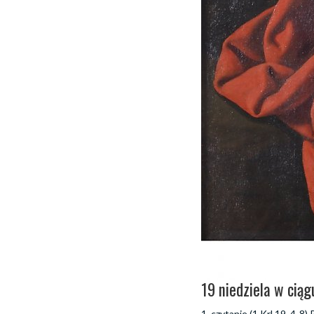
19 niedziela w ci
1. czytanie (1 Krl 19, 4-8) 