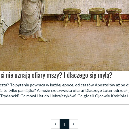
ci nie uznają ofiary mszy? I dlaczego się mylą?
uczta? To pytanie powraca w każdej epoce, od czasów Apostołów aż po dz
ia to tylko pamiątka? A może rzeczywista ofiara? Dlaczego Luter odrzucił je
Trydencki? Co mówi List do Hebrajczyków? Co głosili Ojcowie Kościoła 
1