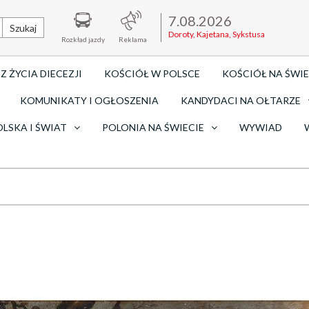
7.08.2026
Szukaj
Doroty, Kajetana, Sykstusa
Rozkład jazdy
Reklama
Z ŻYCIA DIECEZJI
KOŚCIÓŁ W POLSCE
KOŚCIÓŁ NA ŚWIE
KOMUNIKATY I OGŁOSZENIA
KANDYDACI NA OŁTARZE
OLSKA I ŚWIAT
POLONIA NA ŚWIECIE
WYWIAD