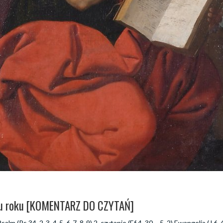
ągu roku [KOMENTARZ DO CZYTAŃ]
Psalm (Ps 34, 2-3. 4-5. 6-7. 8-9) 2. czytanie (Ef 4, 30 – 5, 2) Ewangelia (J 6,