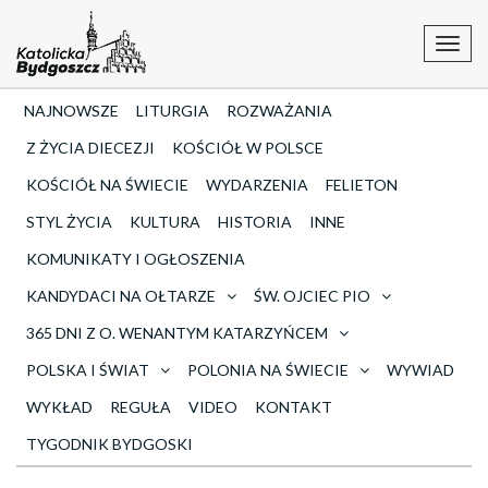
Toggl
navig
NAJNOWSZE
LITURGIA
ROZWAŻANIA
Z ŻYCIA DIECEZJI
KOŚCIÓŁ W POLSCE
KOŚCIÓŁ NA ŚWIECIE
WYDARZENIA
FELIETON
STYL ŻYCIA
KULTURA
HISTORIA
INNE
KOMUNIKATY I OGŁOSZENIA
KANDYDACI NA OŁTARZE
ŚW. OJCIEC PIO
365 DNI Z O. WENANTYM KATARZYŃCEM
POLSKA I ŚWIAT
POLONIA NA ŚWIECIE
WYWIAD
WYKŁAD
REGUŁA
VIDEO
KONTAKT
TYGODNIK BYDGOSKI