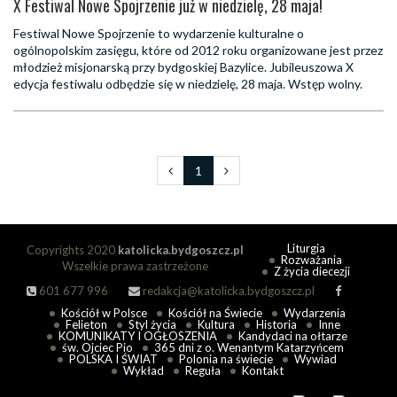
X Festiwal Nowe Spojrzenie już w niedzielę, 28 maja!
Festiwal Nowe Spojrzenie to wydarzenie kulturalne o
ogólnopolskim zasięgu, które od 2012 roku organizowane jest przez
młodzież misjonarską przy bydgoskiej Bazylice. Jubileuszowa X
edycja festiwalu odbędzie się w niedzielę, 28 maja. Wstęp wolny.
1
Liturgia
Copyrights 2020
katolicka.bydgoszcz.pl
Rozważania
Wszelkie prawa zastrzeżone
Z życia diecezji
601 677 996
redakcja@katolicka.bydgoszcz.pl
Kościół w Polsce
Kościół na Świecie
Wydarzenia
Felieton
Styl życia
Kultura
Historia
Inne
KOMUNIKATY I OGŁOSZENIA
Kandydaci na ołtarze
św. Ojciec Pio
365 dni z o. Wenantym Katarzyńcem
POLSKA I ŚWIAT
Polonia na świecie
Wywiad
Wykład
Reguła
Kontakt